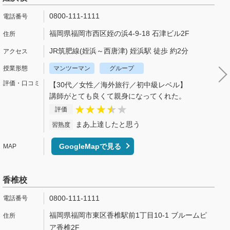
0800-111-1111
福岡県福岡市西区姪の浜4-9-18 石津ビル2F
JR筑肥線(姪浜～西唐津) 姪浜駅 徒歩 約2分
マンツーマン
グループ
【30代／女性／海外旅行／初中級レベル】
講師がとても良くて親身になってくれた。
評価
まあ上達したと思う
習熟度
GoogleMapで見る
香椎校
0800-111-1111
福岡県福岡市東区香椎駅前1丁目10-1 ブルームピ
ア香椎2F