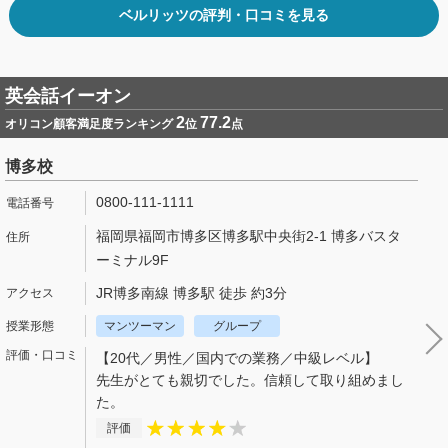
ベルリッツの評判・口コミを見る
英会話イーオン
2
77.2
オリコン顧客満足度ランキング
位
点
博多校
0800-111-1111
福岡県福岡市博多区博多駅中央街2-1 博多バスタ
ーミナル9F
JR博多南線 博多駅 徒歩 約3分
マンツーマン
グループ
【20代／男性／国内での業務／中級レベル】
先生がとても親切でした。信頼して取り組めまし
た。
評価