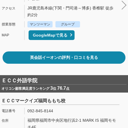
JR鹿児島本線(下関・門司港～博多) 香椎駅 徒歩
約2分
マンツーマン
グループ
GoogleMapで見る
英会話イーオンの評判・口コミを見る
ＥＣＣ外語学院
3
76.7
オリコン顧客満足度ランキング
位
点
ＥＣＣマークイズ福岡ももち校
092-845-8144
福岡県福岡市中央区地行浜2-1 MARK IS 福岡モモ
チ4F