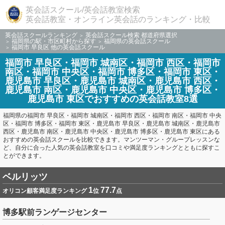
英会話スクール/英会話教室検索
英会話教室・オンライン英会話のランキング・比較
英会話スクールランキング
英会話スクール検索 都道府県選択
福岡県の駅・市区町村から探す
福岡県の英会話スクール
福岡市 早良区 他の英会話スクール
福岡市 早良区・福岡市 城南区・福岡市 西区・福岡市
南区・福岡市 中央区・福岡市 博多区・福岡市 東区・
鹿児島市 早良区・鹿児島市 城南区・鹿児島市 西区・
鹿児島市 南区・鹿児島市 中央区・鹿児島市 博多区・
鹿児島市 東区でおすすめの英会話教室8選
福岡県の福岡市 早良区・福岡市 城南区・福岡市 西区・福岡市 南区・福岡市 中央
区・福岡市 博多区・福岡市 東区・鹿児島市 早良区・鹿児島市 城南区・鹿児島市
西区・鹿児島市 南区・鹿児島市 中央区・鹿児島市 博多区・鹿児島市 東区にある
おすすめの英会話スクールを比較できます。マンツーマン・グループレッスンな
ど、自分に合った人気の英会話教室を口コミや満足度ランキングとともに探すこ
とができます。
ベルリッツ
1
77.7
オリコン顧客満足度ランキング
位
点
博多駅前ランゲージセンター