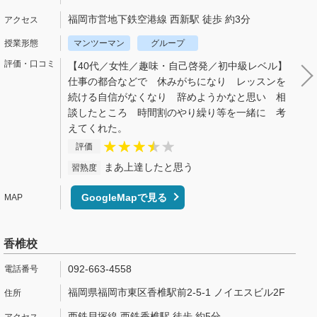
福岡市営地下鉄空港線 西新駅 徒歩 約3分
マンツーマン
グループ
【40代／女性／趣味・自己啓発／初中級レベル】
仕事の都合などで 休みがちになり レッスンを
続ける自信がなくなり 辞めようかなと思い 相
談したところ 時間割のやり繰り等を一緒に 考
えてくれた。
評価
まあ上達したと思う
習熟度
GoogleMapで見る
香椎校
092-663-4558
福岡県福岡市東区香椎駅前2-5-1 ノイエスビル2F
西鉄貝塚線 西鉄香椎駅 徒歩 約5分