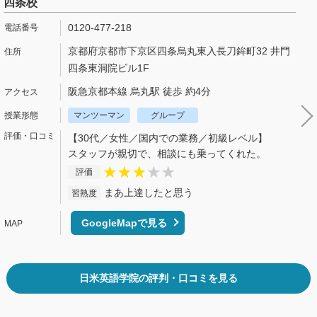
四条校
0120-477-218
京都府京都市下京区四条烏丸東入長刀鉾町32 井門
四条東洞院ビル1F
阪急京都本線 烏丸駅 徒歩 約4分
マンツーマン
グループ
【30代／女性／国内での業務／初級レベル】
スタッフが親切で、相談にも乗ってくれた。
評価
まあ上達したと思う
習熟度
GoogleMapで見る
日米英語学院の評判・口コミを見る