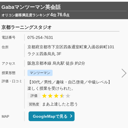
Gabaマンツーマン英会話
4
76.6
オリコン顧客満足度ランキング
位
点
京都ラーニングスタジオ
075-254-7631
京都府京都市下京区四条通室町東入函谷鉾町101
ラクエ四条烏丸 3F
阪急京都本線 烏丸駅 徒歩 約2分
マンツーマン
【30代／男性／趣味・自己啓発／中級レベル】
楽しく授業を受けられた。
評価
まあ上達したと思う
習熟度
GoogleMapで見る