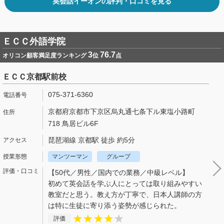
英会話イーオンの評判・口コミを見る
ＥＣＣ外語学院
3
76.7
オリコン顧客満足度ランキング
位
点
ＥＣＣ京都駅前校
075-371-6360
京都府京都市下京区烏丸通七条下ル東塩小路町
718 鳥居ビル6F
琵琶湖線 京都駅 徒歩 約5分
マンツーマン
グループ
【50代／男性／国内での業務／中級レベル】
初めて英会話を学ぶ人にとっては取り組みやすい
教室だと思う。教え方が丁寧で、日本人講師の方
は特に生徒に寄り添う姿勢が感じられた。
評価