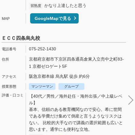
かなり上達したと思う
習熟度
GoogleMapで見る
ＥＣＣ四条烏丸校
075-252-1430
京都府京都市下京区四条通高倉東入立売中之町83-
1 京都ゼロゲート5F
阪急京都本線 烏丸駅 徒歩 約6分
マンツーマン
グループ
【40代／男性／海外赴任・海外出張／中上級レベ
ル】
基本、信頼のある教育機関なので安心。希に世間
である学費だけ集めて倒産と言うようなリスクは
ない。 比較的大手なので講義の選択範囲も広いと
思います。通学にも便利な立地。