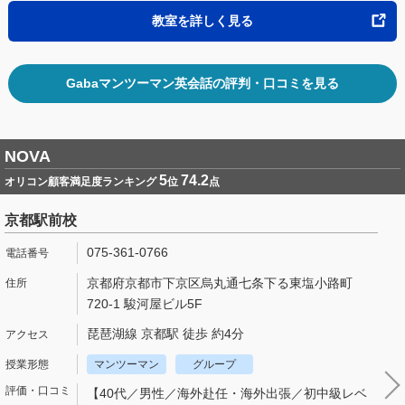
教室を詳しく見る
Gabaマンツーマン英会話の評判・口コミを見る
NOVA
5
74.2
オリコン顧客満足度ランキング
位
点
京都駅前校
075-361-0766
京都府京都市下京区烏丸通七条下る東塩小路町
720-1 駿河屋ビル5F
琵琶湖線 京都駅 徒歩 約4分
マンツーマン
グループ
【40代／男性／海外赴任・海外出張／初中級レベ