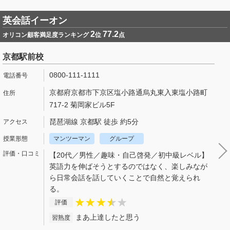
英会話イーオン
2
77.2
オリコン顧客満足度ランキング
位
点
京都駅前校
0800-111-1111
京都府京都市下京区塩小路通烏丸東入東塩小路町
717-2 菊岡家ビル5F
琵琶湖線 京都駅 徒歩 約5分
マンツーマン
グループ
【20代／男性／趣味・自己啓発／初中級レベル】
英語力を伸ばそうとするのではなく、楽しみなが
ら日常会話を話していくことで自然と覚えられ
る。
評価
まあ上達したと思う
習熟度