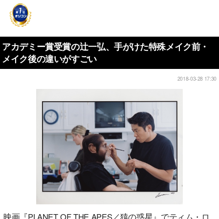
アカデミー賞受賞の辻一弘、手がけた特殊メイク前・
メイク後の違いがすごい
2018-03-28 17:30
映画『PLANET OF THE APES／猿の惑星』でティム・ロ