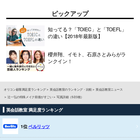
ピックアップ
知ってる？「TOIEC」と「TOEFL」
の違い【2018年最新版】
櫻井翔、イモト、石原さとみらがラ
ンクイン！
オリコン顧客満足度ランキング
英会話教室のランキング・比較
英会話教室ニュース
辻一弘の特殊メイク前後がすごい
写真詳細（5/23枚）
英会話教室 満足度ランキング
1位
ベルリッツ