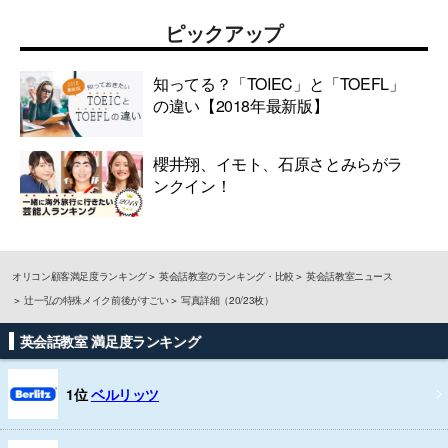
ピックアップ
知ってる？「TOIEC」と「TOEFL」
の違い【2018年最新版】
櫻井翔、イモト、石原さとみらがラ
ンクイン！
オリコン顧客満足度ランキング
英会話教室のランキング・比較
英会話教室ニュース
辻一弘の特殊メイク前後がすごい
写真詳細（20/23枚）
英会話教室 満足度ランキング
1位
ベルリッツ