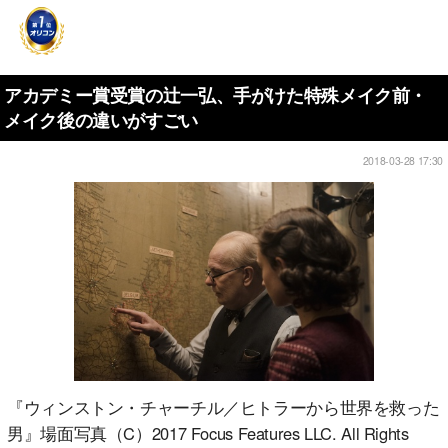
アカデミー賞受賞の辻一弘、手がけた特殊メイク前・
メイク後の違いがすごい
2018-03-28 17:30
『ウィンストン・チャーチル／ヒトラーから世界を救った
男』場面写真（C）2017 Focus Features LLC. All Rights