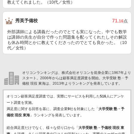
教えてくれました。（10代／女性）
秀英予備校
71
.16
点
外部講師による講義だったのでとても実になった。中でも数学
は講師の先生が自分で作った問題集を配ってくれたしその解説
も休み時間とかに教えてくださったのでとても良かった。（10
代／女性）
オリコンランキングは、株式会社オリコンを前身企業に1967年より
スタート。2006年からは顧客満足度調査を開始。大学受験 塾・予
備校 現役 東海は、2013年よりランキングを発表しています。
オリコン顧客満足度調査では、実際にサービスを利用した
516
人にアンケ
ート調査を実施。
満足度に関する回答を基に、調査企業
9
社を対象にした「
大学受験 塾・予
備校 現役 東海
」ランキングを発表しています。
総合満足度だけでなく、様々な切り口から「
大学受験 塾・予備校 現役 東