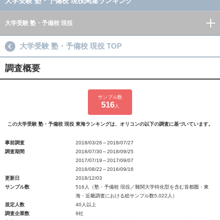
大学受験 塾・予備校 現役関連ランキング
大学受験 塾・予備校 現役
大学受験 塾・予備校 現役 TOP
調査概要
サンプル数
516
人
この大学受験 塾・予備校 現役 東海ランキングは、オリコンの以下の調査に基づいています。
事前調査
2018/03/26～2018/07/27
調査期間
2018/07/30～2018/09/25
2017/07/19～2017/09/07
2016/08/22～2016/09/16
更新日
2018/12/03
サンプル数
516人（塾・予備校 現役／難関大学特化型を含む首都圏・東
海・近畿調査における総サンプル数5,022人）
規定人数
40人以上
調査企業数
9社