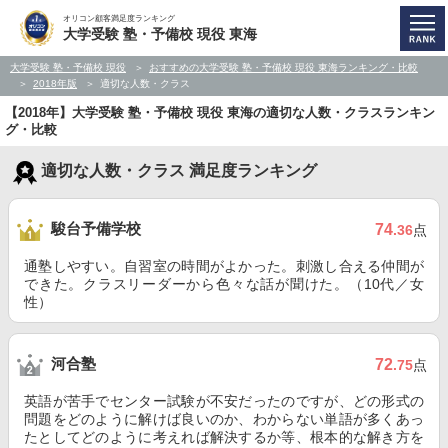
オリコン顧客満足度ランキング
大学受験 塾・予備校 現役 東海
大学受験 塾・予備校 現役
おすすめの大学受験 塾・予備校 現役 東海ランキング・比較
2018年版
適切な人数・クラス
【2018年】大学受験 塾・予備校 現役 東海の適切な人数・クラスランキン
グ・比較
適切な人数・クラス 満足度ランキング
駿台予備学校
74
.36
点
通塾しやすい。自習室の時間がよかった。刺激し合える仲間が
できた。クラスリーダーから色々な話が聞けた。（10代／女
性）
河合塾
72
.75
点
英語が苦手でセンター試験が不安だったのですが、どの形式の
問題をどのように解けば良いのか、わからない単語が多くあっ
たとしてどのように考えれば解決するか等、根本的な解き方を