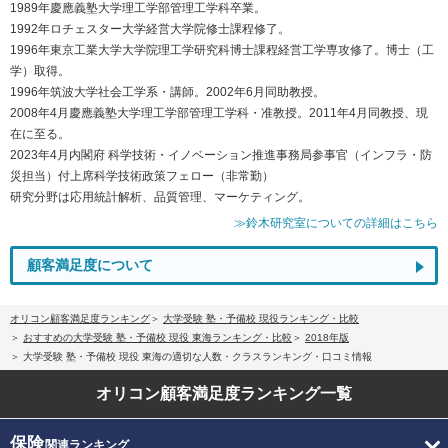
1989年慶應義塾大学理工学部管理工学科卒業。
1992年ロチェスター大学経営大学院修士課程修了。
1996年東京工業大学大学院理工学研究科博士課程経営工学専攻修了。博士（工
学）取得。
1996年筑波大学社会工学系・講師。2002年6月同助教授。
2008年4月慶應義塾大学理工学部管理工学科・准教授。2011年4月同教授、現
在に至る。
2023年4月内閣府 科学技術・イノベーション推進事務局参事官（インフラ・防
災担当）付上席科学技術政策フェロー（非常勤）
研究分野は応用統計解析、品質管理、マーケティング。
≫鈴木研究室についての詳細はこちら
顧客満足度について
オリコン顧客満足度ランキング
大学受験 塾・予備校 現役ランキング・比較
おすすめの大学受験 塾・予備校 現役 東海ランキング・比較
2018年版
大学受験 塾・予備校 現役 東海の適切な人数・クラスランキング・口コミ情報
オリコン顧客満足度
ランキング一覧
保険
関連ランキング