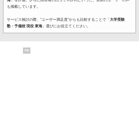
海
」を評価。さらに回答者の口コミや評判といった、実際のユーザーの声
も掲載しています。
サービス検討の際、“ユーザー満足度”からも比較することで「
大学受験
塾・予備校 現役 東海
」選びにお役立てください。
PR