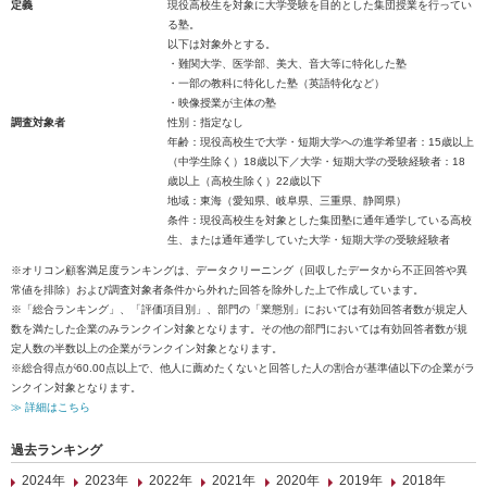
定義
現役高校生を対象に大学受験を目的とした集団授業を行ってい
る塾。
以下は対象外とする。
・難関大学、医学部、美大、音大等に特化した塾
・一部の教科に特化した塾（英語特化など）
・映像授業が主体の塾
調査対象者
性別：指定なし
年齢：現役高校生で大学・短期大学への進学希望者：15歳以上
（中学生除く）18歳以下／大学・短期大学の受験経験者：18
歳以上（高校生除く）22歳以下
地域：東海（愛知県、岐阜県、三重県、静岡県）
条件：現役高校生を対象とした集団塾に通年通学している高校
生、または通年通学していた大学・短期大学の受験経験者
※オリコン顧客満足度ランキングは、データクリーニング（回収したデータから不正回答や異
常値を排除）および調査対象者条件から外れた回答を除外した上で作成しています。
※「総合ランキング」、「評価項目別」、部門の「業態別」においては有効回答者数が規定人
数を満たした企業のみランクイン対象となります。その他の部門においては有効回答者数が規
定人数の半数以上の企業がランクイン対象となります。
※総合得点が60.00点以上で、他人に薦めたくないと回答した人の割合が基準値以下の企業がラ
ンクイン対象となります。
≫ 詳細はこちら
過去ランキング
2024年
2023年
2022年
2021年
2020年
2019年
2018年