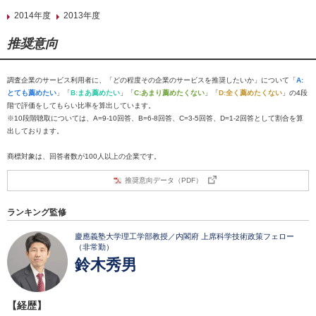
2014年度
2013年度
推奨意向
調査企業のサービス利用者に、「どの程度その企業のサービスを推奨したいか」について「
A:
とても薦めたい
」「
B:まあ薦めたい
」「
C:あまり薦めたくない
」「
D:全く薦めたくない
」の4段
階で評価をしてもらい比率を算出しています。
※10段階聴取については、A=9-10回答、B=6-8回答、C=3-5回答、D=1-2回答として割合を算
出しております。
商標対象は、回答者数が100人以上の企業です。
推奨意向データ（PDF）
ランキング監修
慶應義塾大学理工学部教授／内閣府 上席科学技術政策フェロー
（非常勤）
鈴木秀男
【経歴】