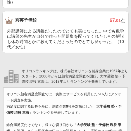
性）
秀英予備校
67
.01
点
外部講師による講義だったのでとても実になった。中でも数学
は講師の先生が自分で作った問題集を配ってくれたしその解説
も休み時間とかに教えてくださったのでとても良かった。（10
代／女性）
オリコンランキングは、株式会社オリコンを前身企業に1967年より
スタート。2006年からは顧客満足度調査を開始。大学受験 塾・予
備校 現役 東海は、2013年よりランキングを発表しています。
オリコン顧客満足度調査では、実際にサービスを利用した
516
人にアンケ
ート調査を実施。
満足度に関する回答を基に、調査企業
9
社を対象にした「
大学受験 塾・予
備校 現役 東海
」ランキングを発表しています。
総合満足度だけでなく、様々な切り口から「
大学受験 塾・予備校 現役 東