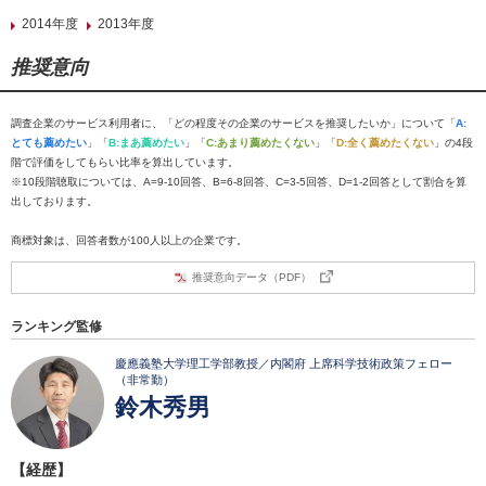
2014年度
2013年度
推奨意向
調査企業のサービス利用者に、「どの程度その企業のサービスを推奨したいか」について「
A:
とても薦めたい
」「
B:まあ薦めたい
」「
C:あまり薦めたくない
」「
D:全く薦めたくない
」の4段
階で評価をしてもらい比率を算出しています。
※10段階聴取については、A=9-10回答、B=6-8回答、C=3-5回答、D=1-2回答として割合を算
出しております。
商標対象は、回答者数が100人以上の企業です。
推奨意向データ（PDF）
ランキング監修
慶應義塾大学理工学部教授／内閣府 上席科学技術政策フェロー
（非常勤）
鈴木秀男
【経歴】