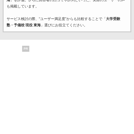
海
」を評価。さらに回答者の口コミや評判といった、実際のユーザーの声
も掲載しています。
サービス検討の際、“ユーザー満足度”からも比較することで「
大学受験
塾・予備校 現役 東海
」選びにお役立てください。
PR