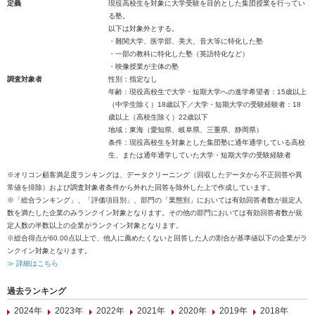
定義
現役高校生を対象に大学受験を目的とした集団授業を行ってい
る塾。
以下は対象外とする。
・難関大学、医学部、美大、音大等に特化した塾
・一部の教科に特化した塾（英語特化など）
・映像授業が主体の塾
調査対象者
性別：指定なし
年齢：現役高校生で大学・短期大学への進学希望者：15歳以上
（中学生除く）18歳以下／大学・短期大学の受験経験者：18
歳以上（高校生除く）22歳以下
地域：東海（愛知県、岐阜県、三重県、静岡県）
条件：現役高校生を対象とした集団塾に通年通学している高校
生、または通年通学していた大学・短期大学の受験経験者
※オリコン顧客満足度ランキングは、データクリーニング（回収したデータから不正回答や異
常値を排除）および調査対象者条件から外れた回答を除外した上で作成しています。
※「総合ランキング」、「評価項目別」、部門の「業態別」においては有効回答者数が規定人
数を満たした企業のみランクイン対象となります。その他の部門においては有効回答者数が規
定人数の半数以上の企業がランクイン対象となります。
※総合得点が60.00点以上で、他人に薦めたくないと回答した人の割合が基準値以下の企業がラ
ンクイン対象となります。
≫ 詳細はこちら
過去ランキング
2024年
2023年
2022年
2021年
2020年
2019年
2018年