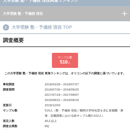
大学受験 塾・予備校 現役関連ランキング
大学受験 塾・予備校 現役
大学受験 塾・予備校 現役 TOP
調査概要
サンプル数
516
人
この大学受験 塾・予備校 現役 東海ランキングは、オリコンの以下の調査に基づいています。
事前調査
2018/03/26～2018/07/27
調査期間
2018/07/30～2018/09/25
2017/07/19～2017/09/07
2016/08/22～2016/09/16
更新日
2018/12/03
サンプル数
516人（塾・予備校 現役／難関大学特化型を含む首都圏・東
海・近畿調査における総サンプル数5,022人）
規定人数
40人以上
調査企業数
9社