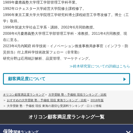
1989年慶應義塾大学理工学部管理工学科卒業。
1992年ロチェスター大学経営大学院修士課程修了。
1996年東京工業大学大学院理工学研究科博士課程経営工学専攻修了。博士（工
学）取得。
1996年筑波大学社会工学系・講師。2002年6月同助教授。
2008年4月慶應義塾大学理工学部管理工学科・准教授。2011年4月同教授、現
在に至る。
2023年4月内閣府 科学技術・イノベーション推進事務局参事官（インフラ・防
災担当）付上席科学技術政策フェロー（非常勤）
研究分野は応用統計解析、品質管理、マーケティング。
≫鈴木研究室についての詳細はこちら
顧客満足度について
オリコン顧客満足度ランキング
大学受験 塾・予備校 現役ランキング・比較
おすすめの大学受験 塾・予備校 現役 東海ランキング・比較
2018年版
大学受験 塾・予備校 現役 東海の適切な受講料ランキング・口コミ情報
オリコン顧客満足度
ランキング一覧
保険
関連ランキング