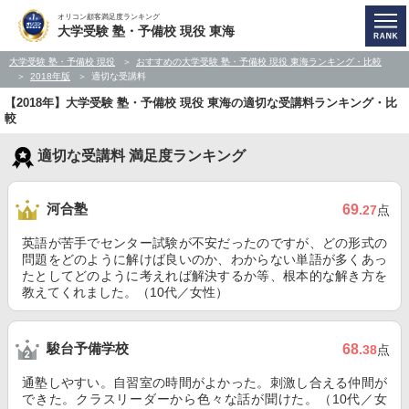
オリコン顧客満足度ランキング
大学受験 塾・予備校 現役 東海
大学受験 塾・予備校 現役
おすすめの大学受験 塾・予備校 現役 東海ランキング・比較
2018年版
適切な受講料
【2018年】大学受験 塾・予備校 現役 東海の適切な受講料ランキング・比
較
適切な受講料 満足度ランキング
河合塾
69
.27
点
英語が苦手でセンター試験が不安だったのですが、どの形式の
問題をどのように解けば良いのか、わからない単語が多くあっ
たとしてどのように考えれば解決するか等、根本的な解き方を
教えてくれました。（10代／女性）
駿台予備学校
68
.38
点
通塾しやすい。自習室の時間がよかった。刺激し合える仲間が
できた。クラスリーダーから色々な話が聞けた。（10代／女