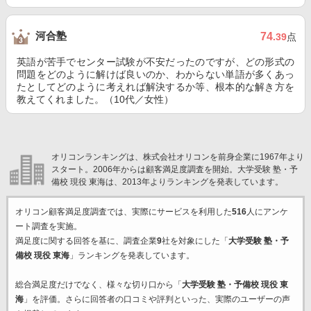
河合塾
74
.39
点
英語が苦手でセンター試験が不安だったのですが、どの形式の
問題をどのように解けば良いのか、わからない単語が多くあっ
たとしてどのように考えれば解決するか等、根本的な解き方を
教えてくれました。（10代／女性）
オリコンランキングは、株式会社オリコンを前身企業に1967年より
スタート。2006年からは顧客満足度調査を開始。大学受験 塾・予
備校 現役 東海は、2013年よりランキングを発表しています。
オリコン顧客満足度調査では、実際にサービスを利用した
516
人にアンケ
ート調査を実施。
満足度に関する回答を基に、調査企業
9
社を対象にした「
大学受験 塾・予
備校 現役 東海
」ランキングを発表しています。
総合満足度だけでなく、様々な切り口から「
大学受験 塾・予備校 現役 東
海
」を評価。さらに回答者の口コミや評判といった、実際のユーザーの声