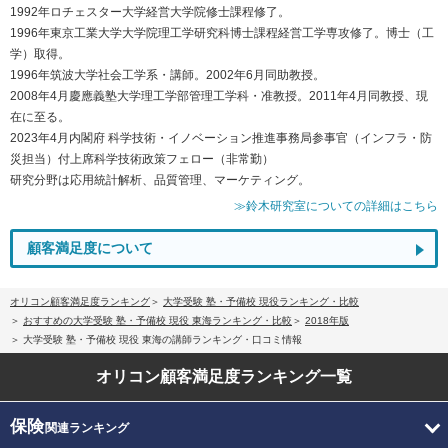
1992年ロチェスター大学経営大学院修士課程修了。
1996年東京工業大学大学院理工学研究科博士課程経営工学専攻修了。博士（工
学）取得。
1996年筑波大学社会工学系・講師。2002年6月同助教授。
2008年4月慶應義塾大学理工学部管理工学科・准教授。2011年4月同教授、現
在に至る。
2023年4月内閣府 科学技術・イノベーション推進事務局参事官（インフラ・防
災担当）付上席科学技術政策フェロー（非常勤）
研究分野は応用統計解析、品質管理、マーケティング。
≫鈴木研究室についての詳細はこちら
顧客満足度について
オリコン顧客満足度ランキング
大学受験 塾・予備校 現役ランキング・比較
おすすめの大学受験 塾・予備校 現役 東海ランキング・比較
2018年版
大学受験 塾・予備校 現役 東海の講師ランキング・口コミ情報
オリコン顧客満足度
ランキング一覧
保険
関連ランキング