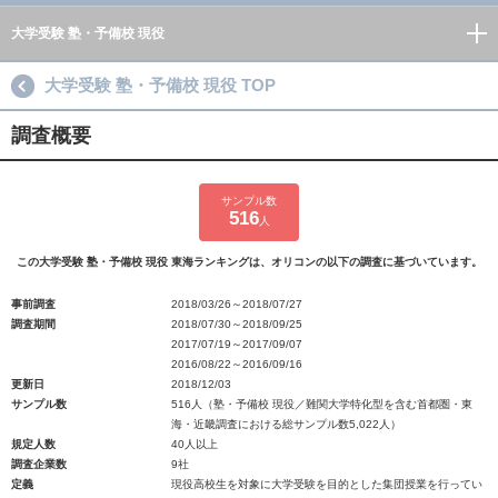
大学受験 塾・予備校 現役
大学受験 塾・予備校 現役 TOP
調査概要
サンプル数
516
人
この大学受験 塾・予備校 現役 東海ランキングは、オリコンの以下の調査に基づいています。
事前調査
2018/03/26～2018/07/27
調査期間
2018/07/30～2018/09/25
2017/07/19～2017/09/07
2016/08/22～2016/09/16
更新日
2018/12/03
サンプル数
516人（塾・予備校 現役／難関大学特化型を含む首都圏・東
海・近畿調査における総サンプル数5,022人）
規定人数
40人以上
調査企業数
9社
定義
現役高校生を対象に大学受験を目的とした集団授業を行ってい