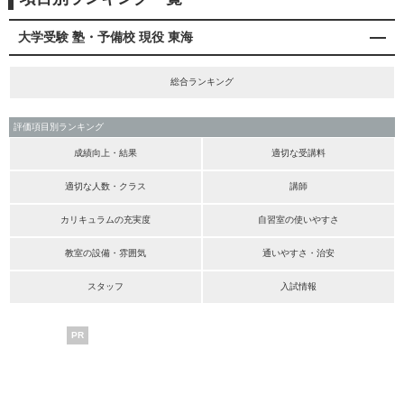
大学受験 塾・予備校 現役 東海
総合ランキング
評価項目別ランキング
成績向上・結果
適切な受講料
適切な人数・クラス
講師
カリキュラムの充実度
自習室の使いやすさ
教室の設備・雰囲気
通いやすさ・治安
スタッフ
入試情報
PR