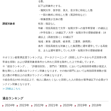
る塾。
以下は対象外とする。
・難関大学、医学部、美大、音大等に特化した塾
・一部の教科に特化した塾（英語特化など）
・映像授業が主体の塾
調査対象者
性別：指定なし
年齢：現役高校生で大学・短期大学への進学希望者：15歳以上
（中学生除く）18歳以下／大学・短期大学の受験経験者：18
歳以上（高校生除く）22歳以下
地域：東海（愛知県、岐阜県、三重県、静岡県）
条件：現役高校生を対象とした集団塾に通年通学している高校
生、または通年通学していた大学・短期大学の受験経験者
※オリコン顧客満足度ランキングは、データクリーニング（回収したデータから不正回答や異
常値を排除）および調査対象者条件から外れた回答を除外した上で作成しています。
※「総合ランキング」、「評価項目別」、部門の「業態別」においては有効回答者数が規定人
数を満たした企業のみランクイン対象となります。その他の部門においては有効回答者数が規
定人数の半数以上の企業がランクイン対象となります。
※総合得点が60.00点以上で、他人に薦めたくないと回答した人の割合が基準値以下の企業がラ
ンクイン対象となります。
≫ 詳細はこちら
過去ランキング
2024年
2023年
2022年
2021年
2020年
2019年
2018年