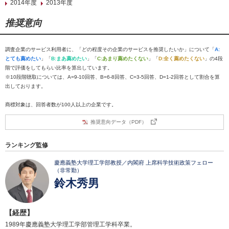
2014年度
2013年度
推奨意向
調査企業のサービス利用者に、「どの程度その企業のサービスを推奨したいか」について「
A:
とても薦めたい
」「
B:まあ薦めたい
」「
C:あまり薦めたくない
」「
D:全く薦めたくない
」の4段
階で評価をしてもらい比率を算出しています。
※10段階聴取については、A=9-10回答、B=6-8回答、C=3-5回答、D=1-2回答として割合を算
出しております。
商標対象は、回答者数が100人以上の企業です。
推奨意向データ（PDF）
ランキング監修
慶應義塾大学理工学部教授／内閣府 上席科学技術政策フェロー
（非常勤）
鈴木秀男
【経歴】
1989年慶應義塾大学理工学部管理工学科卒業。