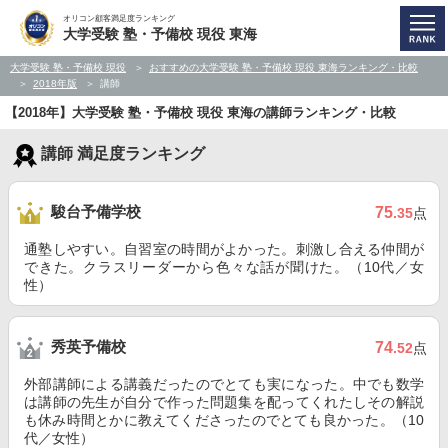
オリコン顧客満足度ランキング
大学受験 塾・予備校 現役 東海
大学受験 塾・予備校 現役
おすすめの大学受験 塾・予備校 現役 東海ランキング・比較
2018年版
講師
【2018年】大学受験 塾・予備校 現役 東海の講師ランキング・比較
講師 満足度ランキング
駿台予備学校
75
.35
点
通塾しやすい。自習室の時間がよかった。刺激し合える仲間が
できた。クラスリーダーから色々な話が聞けた。（10代／女
性）
秀英予備校
74
.52
点
外部講師による講義だったのでとても実になった。中でも数学
は講師の先生が自分で作った問題集を配ってくれたしその解説
も休み時間とかに教えてくださったのでとても良かった。（10
代／女性）