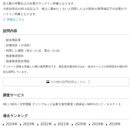
定人数の半数以上の企業がランクイン対象となります。
※総合得点が60.0点以上で、他人に薦めたくないと回答した人の割合が基準値以下の企業がラ
ンクイン対象となります。
≫ 詳細はこちら
設問内容
・総合満足度
・評価項目（小項目）
・利用した感想（良かった点・悪かった点）
・他者推奨意向
・他者推奨意向理由
アンケート調査を実施した際の質問事項です。満足度評価項目のほか、該当サービスの利用状況や検討内
容を質問しています。
その他の設問内容はこちら
調査サービス
IRL | SEG | 大学受験 グノーブル | Ｚ会東大進学教室 | 鉄緑会 | MEPLO | Ｙ－ＳＡＰＩＸ
過去ランキング
2024年
2023年
2022年
2021年
2020年
2019年
2018年