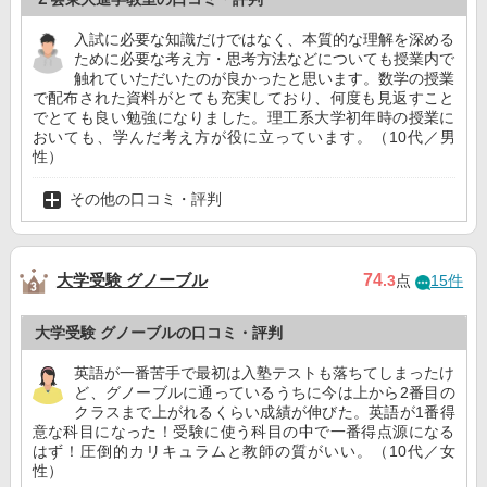
入試に必要な知識だけではなく、本質的な理解を深める
ために必要な考え方・思考方法などについても授業内で
触れていただいたのが良かったと思います。数学の授業
で配布された資料がとても充実しており、何度も見返すこと
でとても良い勉強になりました。理工系大学初年時の授業に
おいても、学んだ考え方が役に立っています。（10代／男
性）
その他の口コミ・評判
大学受験 グノーブル
74
.3
点
15件
大学受験 グノーブルの口コミ・評判
英語が一番苦手で最初は入塾テストも落ちてしまったけ
ど、グノーブルに通っているうちに今は上から2番目の
クラスまで上がれるくらい成績が伸びた。英語が1番得
意な科目になった！受験に使う科目の中で一番得点源になる
はず！圧倒的カリキュラムと教師の質がいい。（10代／女
性）