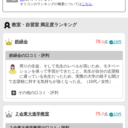
オリコンのランキングの概要については
こちら
。
教室・自習室 満足度ランキング
鉄緑会
78
.1
点
18件
鉄緑会の口コミ・評判
周りの生徒、そして先生のレベルが高いため、モチベー
ションを保って学習ができたこと。先生が自分の志望校
に通っている先生だったため、実際の大学の様子も聞け
て志望校に対する気持ちが強くなった点。（10代／女性）
その他の口コミ・評判
Ｚ会東大進学教室
75
.7
点
10件
Ｚ会東大進学教室の口コミ・評判