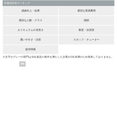
評価項目別ランキング
成績向上・結果
適切な受講費用
適切な人数・クラス
講師
カリキュラムの充実さ
教室・自習室
通いやすさ・治安
スタッフ・チューター
提供情報
※文字がグレーの部門は当社規定の条件を満たした企業が2社未満のため発表しておりません。
PR