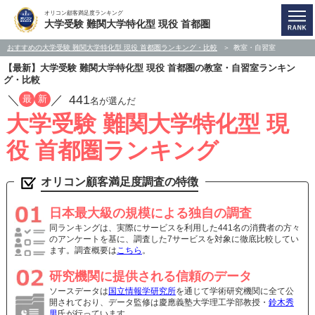
オリコン顧客満足度ランキング
大学受験 難関大学特化型 現役 首都圏
おすすめの大学受験 難関大学特化型 現役 首都圏ランキング・比較
教室・自習室
【最新】大学受験 難関大学特化型 現役 首都圏の教室・自習室ランキン
グ・比較
／
／
441
最
新
名が選んだ
大学受験 難関大学特化型 現
役 首都圏ランキング
オリコン顧客満足度調査の特徴
日本最大級の規模による独自の調査
同ランキングは、実際にサービスを利用した441名の消費者の方々
のアンケートを基に、調査した7サービスを対象に徹底比較してい
ます。調査概要は
こちら
。
研究機関に提供される信頼のデータ
ソースデータは
国立情報学研究所
を通じて学術研究機関に全て公
開されており、データ監修は慶應義塾大学理工学部教授・
鈴木秀
男
氏が行っています。