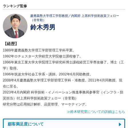
ランキング監修
慶應義塾大学理工学部教授／内閣府 上席科学技術政策フェロー
（非常勤）
鈴木秀男
【経歴】
1989年慶應義塾大学理工学部管理工学科卒業。
1992年ロチェスター大学経営大学院修士課程修了。
1996年東京工業大学大学院理工学研究科博士課程経営工学専攻修了。博士（工
学）取得。
1996年筑波大学社会工学系・講師。2002年6月同助教授。
2008年4月慶應義塾大学理工学部管理工学科・准教授。2011年4月同教授、現
在に至る。
2023年4月内閣府 科学技術・イノベーション推進事務局参事官（インフラ・防
災担当）付上席科学技術政策フェロー（非常勤）
研究分野は応用統計解析、品質管理、マーケティング。
≫鈴木研究室についての詳細はこちら
顧客満足度について