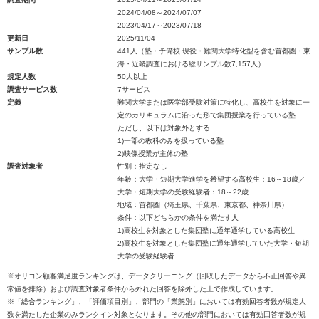
2024/04/08～2024/07/07
2023/04/17～2023/07/18
更新日
2025/11/04
サンプル数
441人（塾・予備校 現役・難関大学特化型を含む首都圏・東
海・近畿調査における総サンプル数7,157人）
規定人数
50人以上
調査サービス数
7サービス
定義
難関大学または医学部受験対策に特化し、高校生を対象に一
定のカリキュラムに沿った形で集団授業を行っている塾
ただし、以下は対象外とする
1)一部の教科のみを扱っている塾
2)映像授業が主体の塾
調査対象者
性別：指定なし
年齢：大学・短期大学進学を希望する高校生：16～18歳／
大学・短期大学の受験経験者：18～22歳
地域：首都圏（埼玉県、千葉県、東京都、神奈川県）
条件：以下どちらかの条件を満たす人
1)高校生を対象とした集団塾に通年通学している高校生
2)高校生を対象とした集団塾に通年通学していた大学・短期
大学の受験経験者
※オリコン顧客満足度ランキングは、データクリーニング（回収したデータから不正回答や異
常値を排除）および調査対象者条件から外れた回答を除外した上で作成しています。
※「総合ランキング」、「評価項目別」、部門の「業態別」においては有効回答者数が規定人
数を満たした企業のみランクイン対象となります。その他の部門においては有効回答者数が規