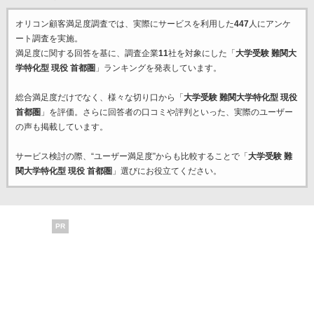
オリコン顧客満足度調査では、実際にサービスを利用した
447
人にアンケ
ート調査を実施。
満足度に関する回答を基に、調査企業
11
社を対象にした「
大学受験 難関大
学特化型 現役 首都圏
」ランキングを発表しています。
総合満足度だけでなく、様々な切り口から「
大学受験 難関大学特化型 現役
首都圏
」を評価。さらに回答者の口コミや評判といった、実際のユーザー
の声も掲載しています。
サービス検討の際、“ユーザー満足度”からも比較することで「
大学受験 難
関大学特化型 現役 首都圏
」選びにお役立てください。
PR