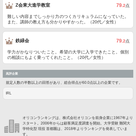
Z会東大進学教室
79
.2
点
難しい内容までしっかり力のつくカリキュラムになっていた。
また、講師の教え方も分かりやすかった。（20代／女性）
鉄緑会
79
.2
点
学力がかなりついたこと。希望の大学に入学できたこと。個別
の相談にもよく乗ってくれたこと。（20代／女性）
高評企業
規定人数の半数以上の回答があり、総合得点が60.0点以上の企業です。
IRL
オリコンランキングは、株式会社オリコンを前身企業に1967年より
スタート。2006年からは顧客満足度調査を開始。大学受験 難関大
学特化型 現役 首都圏は、2018年よりランキングを発表していま
す。