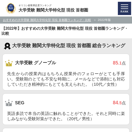
オリコン顧客満足度ランキング
大学受験 難関大学特化型 現役 首都圏
おすすめの大学受験 難関大学特化型 現役 首都圏ランキング・比較
2022年版
【2022年】おすすめの大学受験 難関大学特化型 現役 首都圏ランキング・
比較
大学受験 難関大学特化型 現役 首都圏 総合ランキング
大学受験 グノーブル
85
.1
点
先生からの授業内はもちろん授業外のフォローがとても手厚
い。受験期のとても不安な時期に、メールなどで添削にも対応
していただき精神的にもとても支えられた。（10代／女性）
84
SEG
.5
点
英語多読で本当の英語に触れることができた。それと同時に楽
しみながら受験対策ができた。（20代／男性）