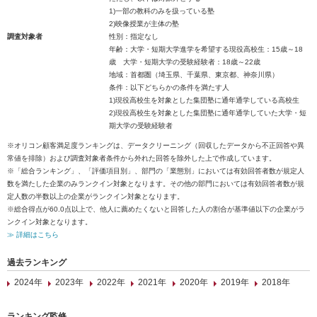
1)一部の教科のみを扱っている塾
2)映像授業が主体の塾
調査対象者
性別：指定なし
年齢：大学・短期大学進学を希望する現役高校生：15歳～18
歳 大学・短期大学の受験経験者：18歳～22歳
地域：首都圏（埼玉県、千葉県、東京都、神奈川県）
条件：以下どちらかの条件を満たす人
1)現役高校生を対象とした集団塾に通年通学している高校生
2)現役高校生を対象とした集団塾に通年通学していた大学・短
期大学の受験経験者
※オリコン顧客満足度ランキングは、データクリーニング（回収したデータから不正回答や異
常値を排除）および調査対象者条件から外れた回答を除外した上で作成しています。
※「総合ランキング」、「評価項目別」、部門の「業態別」においては有効回答者数が規定人
数を満たした企業のみランクイン対象となります。その他の部門においては有効回答者数が規
定人数の半数以上の企業がランクイン対象となります。
※総合得点が60.0点以上で、他人に薦めたくないと回答した人の割合が基準値以下の企業がラ
ンクイン対象となります。
≫ 詳細はこちら
過去ランキング
2024年
2023年
2022年
2021年
2020年
2019年
2018年
ランキング監修