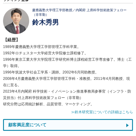
慶應義塾大学理工学部教授／内閣府 上席科学技術政策フェロー
（非常勤）
鈴木秀男
【経歴】
1989年慶應義塾大学理工学部管理工学科卒業。
1992年ロチェスター大学経営大学院修士課程修了。
1996年東京工業大学大学院理工学研究科博士課程経営工学専攻修了。博士（工
学）取得。
1996年筑波大学社会工学系・講師。2002年6月同助教授。
2008年4月慶應義塾大学理工学部管理工学科・准教授。2011年4月同教授、現
在に至る。
2023年4月内閣府 科学技術・イノベーション推進事務局参事官（インフラ・防
災担当）付上席科学技術政策フェロー（非常勤）
研究分野は応用統計解析、品質管理、マーケティング。
≫鈴木研究室についての詳細はこちら
顧客満足度について