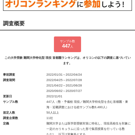
調査概要
サンプル数
447
人
この大学受験 難関大学特化型 現役 首都圏ランキングは、オリコンの以下の調査に基づいてい
ます。
事前調査
2022/01/31～2022/04/24
調査期間
2022/04/25～2022/07/28
2021/04/22～2021/06/28
2020/06/02～2020/07/27
更新日
2022/11/01
サンプル数
447人（塾・予備校 現役／難関大学特化型を含む首都圏・東
海・近畿調査における総サンプル数6,480人）
規定人数
50人以上
調査企業数
11社
定義
難関大学または医学部受験対策に特化し、現役高校生を対象に
一定のカリキュラムに沿った形で集団授業を行っている塾
ただし、以下は対象外とする