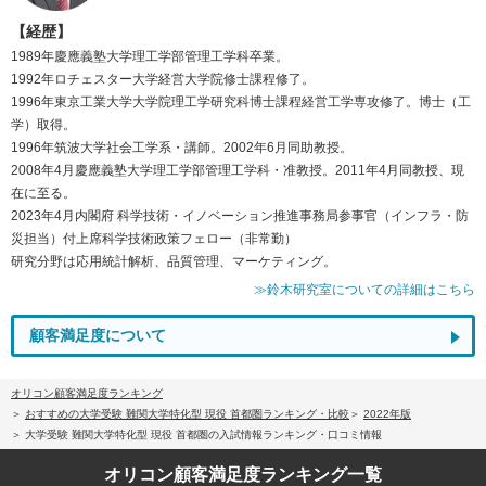
【経歴】
1989年慶應義塾大学理工学部管理工学科卒業。
1992年ロチェスター大学経営大学院修士課程修了。
1996年東京工業大学大学院理工学研究科博士課程経営工学専攻修了。博士（工
学）取得。
1996年筑波大学社会工学系・講師。2002年6月同助教授。
2008年4月慶應義塾大学理工学部管理工学科・准教授。2011年4月同教授、現
在に至る。
2023年4月内閣府 科学技術・イノベーション推進事務局参事官（インフラ・防
災担当）付上席科学技術政策フェロー（非常勤）
研究分野は応用統計解析、品質管理、マーケティング。
≫鈴木研究室についての詳細はこちら
顧客満足度について
オリコン顧客満足度ランキング
おすすめの大学受験 難関大学特化型 現役 首都圏ランキング・比較
2022年版
大学受験 難関大学特化型 現役 首都圏の入試情報ランキング・口コミ情報
オリコン顧客満足度
ランキング一覧