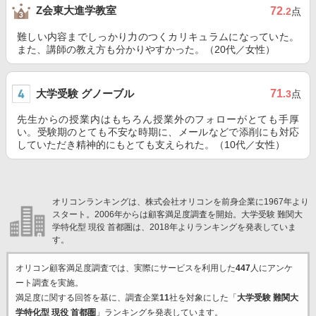
Z会東大進学教室
72
.2
点
難しい内容までしっかり力のつくカリキュラムになっていた。
また、講師の教え方も分かりやすかった。（20代／女性）
大学受験 グノーブル
71
.3
点
先生からの授業内はもちろん授業外のフォローがとても手厚
い。受験期のとても不安な時期に、メールなどで添削にも対応
していただき精神的にもとても支えられた。（10代／女性）
オリコンランキングは、株式会社オリコンを前身企業に1967年より
スタート。2006年からは顧客満足度調査を開始。大学受験 難関大
学特化型 現役 首都圏は、2018年よりランキングを発表していま
す。
オリコン顧客満足度調査では、実際にサービスを利用した
447
人にアンケ
ート調査を実施。
満足度に関する回答を基に、調査企業
11
社を対象にした「
大学受験 難関大
学特化型 現役 首都圏
」ランキングを発表しています。