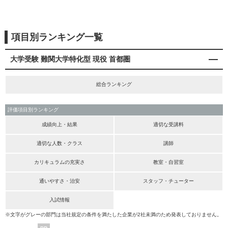
項目別ランキング一覧
大学受験 難関大学特化型 現役 首都圏
総合ランキング
評価項目別ランキング
成績向上・結果
適切な受講料
適切な人数・クラス
講師
カリキュラムの充実さ
教室・自習室
通いやすさ・治安
スタッフ・チューター
入試情報
※文字がグレーの部門は当社規定の条件を満たした企業が2社未満のため発表しておりません。