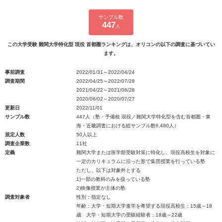
サンプル数
447
人
この大学受験 難関大学特化型 現役 首都圏ランキングは、オリコンの以下の調査に基づいてい
ます。
事前調査
2022/01/31～2022/04/24
調査期間
2022/04/25～2022/07/28
2021/04/22～2021/06/28
2020/06/02～2020/07/27
更新日
2022/11/01
サンプル数
447人（塾・予備校 現役／難関大学特化型を含む首都圏・東
海・近畿調査における総サンプル数6,480人）
規定人数
50人以上
調査企業数
11社
定義
難関大学または医学部受験対策に特化し、現役高校生を対象に
一定のカリキュラムに沿った形で集団授業を行っている塾
ただし、以下は対象外とする
1)一部の教科のみを扱っている塾
2)映像授業が主体の塾
調査対象者
性別：指定なし
年齢：大学・短期大学進学を希望する現役高校生：15歳～18
歳 大学・短期大学の受験経験者：18歳～22歳