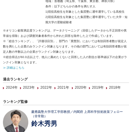
地域：首都圏（埼玉県、千葉県、東京都、神奈川県）
条件：以下どちらかの条件を満たす人
1)現役高校生を対象とした集団塾に通年通学している高校生
2)現役高校生を対象とした集団塾に通年通学していた大学・短
期大学の受験経験者
※オリコン顧客満足度ランキングは、データクリーニング（回収したデータから不正回答や異
常値を排除）および調査対象者条件から外れた回答を除外した上で作成しています。
※「総合ランキング」、「評価項目別」、部門の「業態別」においては有効回答者数が規定人
数を満たした企業のみランクイン対象となります。その他の部門においては有効回答者数が規
定人数の半数以上の企業がランクイン対象となります。
※総合得点が60.0点以上で、他人に薦めたくないと回答した人の割合が基準値以下の企業がラ
ンクイン対象となります。
≫ 詳細はこちら
過去ランキング
2024年
2023年
2022年
2021年
2020年
2019年
2018年
ランキング監修
慶應義塾大学理工学部教授／内閣府 上席科学技術政策フェロー
（非常勤）
鈴木秀男