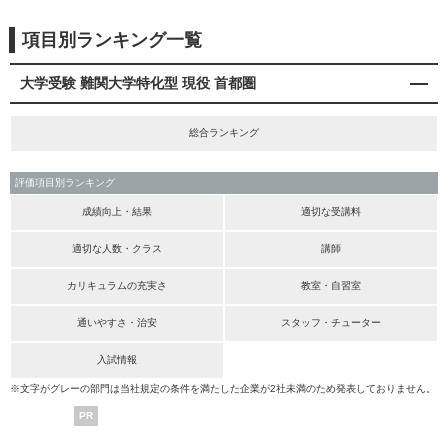
項目別ランキング一覧
大学受験 難関大学特化型 現役 首都圏
総合ランキング
評価項目別ランキング
成績向上・結果
適切な受講料
適切な人数・クラス
講師
カリキュラムの充実さ
教室・自習室
通いやすさ・治安
スタッフ・チューター
入試情報
※文字がグレーの部門は当社規定の条件を満たした企業が2社未満のため発表しておりません。
PR