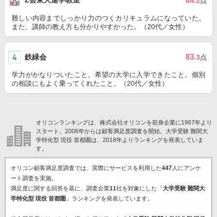
84
.2
点
難しい内容までしっかり力のつくカリキュラムになっていた。
また、講師の教え方も分かりやすかった。（20代／女性）
鉄緑会
83
.3
点
学力がかなりついたこと。希望の大学に入学できたこと。個別
の相談にもよく乗ってくれたこと。（20代／女性）
オリコンランキングは、株式会社オリコンを前身企業に1967年より
スタート。2006年からは顧客満足度調査を開始。大学受験 難関大
学特化型 現役 首都圏は、2018年よりランキングを発表していま
す。
オリコン顧客満足度調査では、実際にサービスを利用した
447
人にアンケ
ート調査を実施。
満足度に関する回答を基に、調査企業
11
社を対象にした「
大学受験 難関大
学特化型 現役 首都圏
」ランキングを発表しています。