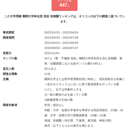
サンプル数
447
人
この大学受験 難関大学特化型 現役 首都圏ランキングは、オリコンの以下の調査に基づいてい
ます。
事前調査
2022/01/31～2022/04/24
調査期間
2022/04/25～2022/07/28
2021/04/22～2021/06/28
2020/06/02～2020/07/27
更新日
2022/11/01
サンプル数
447人（塾・予備校 現役／難関大学特化型を含む首都圏・東
海・近畿調査における総サンプル数6,480人）
規定人数
50人以上
調査企業数
11社
定義
難関大学または医学部受験対策に特化し、現役高校生を対象に
一定のカリキュラムに沿った形で集団授業を行っている塾
ただし、以下は対象外とする
1)一部の教科のみを扱っている塾
2)映像授業が主体の塾
調査対象者
性別：指定なし
年齢：大学・短期大学進学を希望する現役高校生：15歳～18
歳 大学・短期大学の受験経験者：18歳～22歳
地域：首都圏（埼玉県、千葉県、東京都、神奈川県）
条件：以下どちらかの条件を満たす人