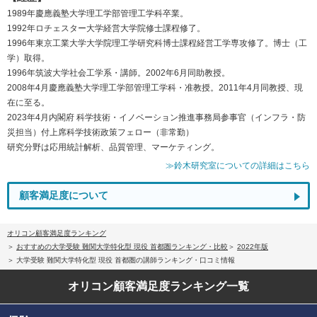
1989年慶應義塾大学理工学部管理工学科卒業。
1992年ロチェスター大学経営大学院修士課程修了。
1996年東京工業大学大学院理工学研究科博士課程経営工学専攻修了。博士（工
学）取得。
1996年筑波大学社会工学系・講師。2002年6月同助教授。
2008年4月慶應義塾大学理工学部管理工学科・准教授。2011年4月同教授、現
在に至る。
2023年4月内閣府 科学技術・イノベーション推進事務局参事官（インフラ・防
災担当）付上席科学技術政策フェロー（非常勤）
研究分野は応用統計解析、品質管理、マーケティング。
≫鈴木研究室についての詳細はこちら
顧客満足度について
オリコン顧客満足度ランキング
おすすめの大学受験 難関大学特化型 現役 首都圏ランキング・比較
2022年版
大学受験 難関大学特化型 現役 首都圏の講師ランキング・口コミ情報
オリコン顧客満足度
ランキング一覧