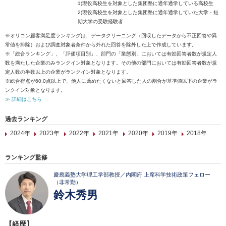
1)現役高校生を対象とした集団塾に通年通学している高校生
2)現役高校生を対象とした集団塾に通年通学していた大学・短
期大学の受験経験者
※オリコン顧客満足度ランキングは、データクリーニング（回収したデータから不正回答や異
常値を排除）および調査対象者条件から外れた回答を除外した上で作成しています。
※「総合ランキング」、「評価項目別」、部門の「業態別」においては有効回答者数が規定人
数を満たした企業のみランクイン対象となります。その他の部門においては有効回答者数が規
定人数の半数以上の企業がランクイン対象となります。
※総合得点が60.0点以上で、他人に薦めたくないと回答した人の割合が基準値以下の企業がラ
ンクイン対象となります。
≫ 詳細はこちら
過去ランキング
2024年
2023年
2022年
2021年
2020年
2019年
2018年
ランキング監修
慶應義塾大学理工学部教授／内閣府 上席科学技術政策フェロー
（非常勤）
鈴木秀男
【経歴】