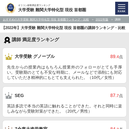
オリコン顧客満足度ランキング
大学受験 難関大学特化型 現役 首都圏
おすすめの大学受験 難関大学特化型 現役 首都圏ランキング・比較
2022年版
講師
【2022年】大学受験 難関大学特化型 現役 首都圏の講師ランキング・比較
講師 満足度ランキング
大学受験 グノーブル
89
.4
点
先生からの授業内はもちろん授業外のフォローがとても手厚
い。受験期のとても不安な時期に、メールなどで添削にも対応
していただき精神的にもとても支えられた。（10代／女性）
87
SEG
.7
点
英語多読で本当の英語に触れることができた。それと同時に楽
しみながら受験対策ができた。（20代／男性）
Z会東大進学教室