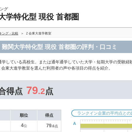
ング
大学特化型 現役 首都圏
ンキング・比較
Ｚ会東大進学教室
 難関大学特化型 現役 首都圏の評判・口コミ
通学している高校生、または通年通学していた大学・短期大学の受験経
、Ｚ会東大進学教室を選んだ利用者の声や各項目の得点を紹介。
79
合得点
.2
点
ランクイン企業の平均点との
順位
得点
A
4
79
位
.6
点