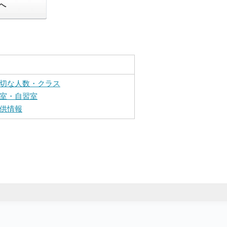
へ
切な人数・クラス
室・自習室
供情報