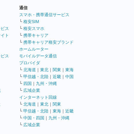
通信
ト
スマホ・携帯通信サービス
└
格安SIM
ービス
└
格安スマホ
サイト
└
携帯キャリア
└
携帯キャリア格安ブランド
ホームルーター
ービス
モバイルデータ通信
ト
プロバイダ
└
北海道
｜
東北
｜
関東
｜
東海
└
甲信越・北陸
｜
近畿
｜
中国
└
四国
｜
九州・沖縄
職
└
広域企業
インターネット回線
遣
└
北海道
｜
東北
｜
関東
└
甲信越・北陸
｜
東海
｜
近畿
ス
└
中国・四国
｜
九州・沖縄
└
広域企業