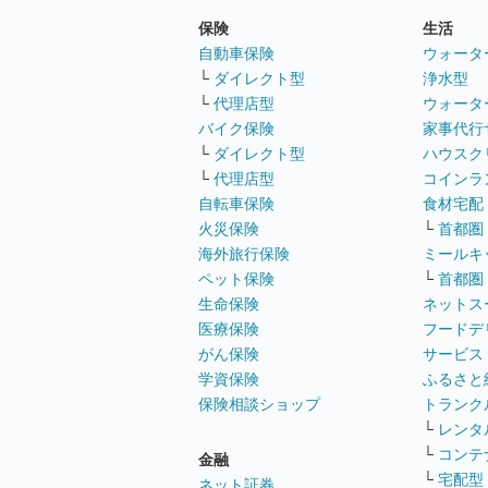
保険
生活
自動車保険
ウォータ
└
ダイレクト型
浄水型
└
代理店型
ウォータ
バイク保険
家事代行
└
ダイレクト型
ハウスク
└
代理店型
コインラ
自転車保険
食材宅配
火災保険
└
首都圏
海外旅行保険
ミールキ
ペット保険
└
首都圏
生命保険
ネットス
医療保険
フードデ
がん保険
サービス
学資保険
ふるさと
保険相談ショップ
トランク
└
レンタ
└
コンテ
金融
└
宅配型
ネット証券