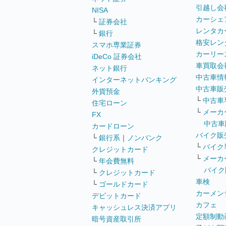
引越し会
NISA
カーシェ
└
証券会社
レンタカ
└
銀行
格安レン
スマホ専業証券
カーリー
iDeCo 証券会社
車買取会
ネット銀行
中古車情
インターネットバンキング
中古車販
外貨預金
└
中古車
住宅ローン
└
メーカ
FX
中古車
カードローン
バイク販
└
銀行系
｜
ノンバンク
└
バイク
クレジットカード
└
メーカ
└
年会費無料
バイク
└
クレジットカード
車検
└
ゴールドカード
カーメン
デビットカード
カフェ
キャッシュレス決済アプリ
定額制動
暗号資産取引所