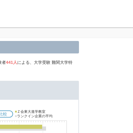
験者
441人
による、大学受験 難関大学特
■
Ｚ会東大進学教室
比較
■
ランクイン企業の平均