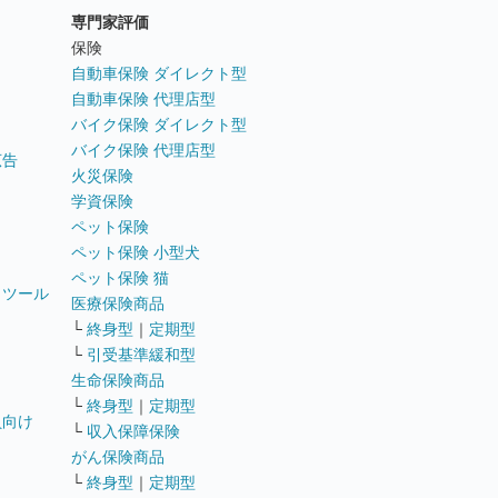
専門家評価
ト
保険
自動車保険 ダイレクト型
自動車保険 代理店型
バイク保険 ダイレクト型
バイク保険 代理店型
広告
火災保険
学資保険
ペット保険
ペット保険 小型犬
ペット保険 猫
トツール
医療保険商品
└
終身型
｜
定期型
└
引受基準緩和型
生命保険商品
└
終身型
｜
定期型
員向け
└
収入保障保険
がん保険商品
└
終身型
｜
定期型