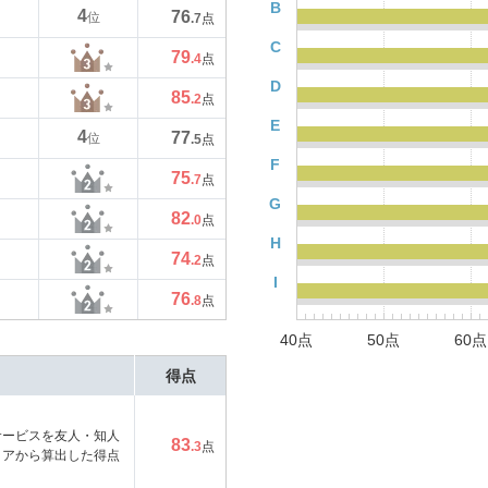
B
4
76
位
.7
点
C
79
.4
点
D
85
.2
点
E
4
77
位
.5
点
F
75
.7
点
G
82
.0
点
H
74
.2
点
I
76
.8
点
40点
50点
60点
得点
サービスを友人・知人
83
.3
点
コアから算出した得点