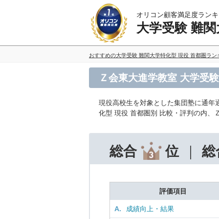
オリコン顧客満足度ランキ
大学受験 難関
おすすめの大学受験 難関大学特化型 現役 首都圏ラ
Ｚ会東大進学教室 大学受験
現役高校生を対象とした集団塾に通年
化型 現役 首都圏別 比較・評判の内
総合
位
総
評価項目
A.
成績向上・結果