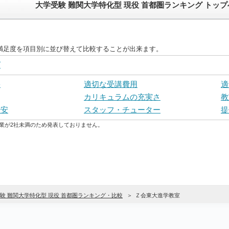
大学受験 難関大学特化型 現役 首都圏ランキング トップ
客満足度を項目別に並び替えて比較することが出来ます。
グ
果
適切な受講費用
適
カリキュラムの充実さ
教
治安
スタッフ・チューター
提
業が2社未満のため発表しておりません。
験 難関大学特化型 現役 首都圏ランキング・比較
Ｚ会東大進学教室