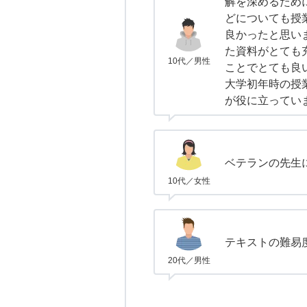
解を深めるため
どについても授
良かったと思い
た資料がとても
10代／男性
ことでとても良
大学初年時の授
が役に立ってい
ベテランの先生
10代／女性
テキストの難易
20代／男性