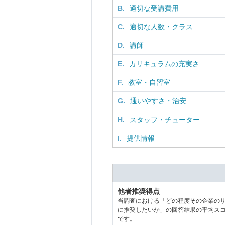
B.
適切な受講費用
C.
適切な人数・クラス
D.
講師
E.
カリキュラムの充実さ
F.
教室・自習室
G.
通いやすさ・治安
H.
スタッフ・チューター
I.
提供情報
他者推奨得点
当調査における「どの程度その企業の
に推奨したいか」の回答結果の平均ス
です。