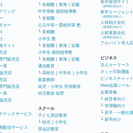
新卒採用サイト
社
└
首都圏
｜
東海
｜
近畿
（採用担当向け）
アリング
中学受験 個別指導塾
新卒エージェン
（採用担当向け）
ー
└
首都圏
人材紹介会社
タカー
公立中高一貫校対策 塾
（採用担当向け）
ス
└
首都圏
人材派遣会社
（採用担当向け）
社
小学生 塾
アルバイト求人
報サイト
└
首都圏
｜
東海
｜
近畿
売店
小学生 個別指導塾
ビジネス
専門販売店
└
首都圏
｜
東海
｜
近畿
法人カーリース
ー系
通信教育
ネット印刷通販
販売店
└
高校生
｜
中学生
｜
小学生
ビジネスチャッ
売店
家庭教師
Web会議ツール
専門販売店
幼児・小学生 学習教室
企業研修
ー系
幼児教室 知育
└
経営者向け
販売店
└
管理職向け
スクール
└
若手・一般社
テナンスサービス
子ども英語教室
└
新卒向け
└
幼児
｜
小学生
画配信サービス
英会話教室