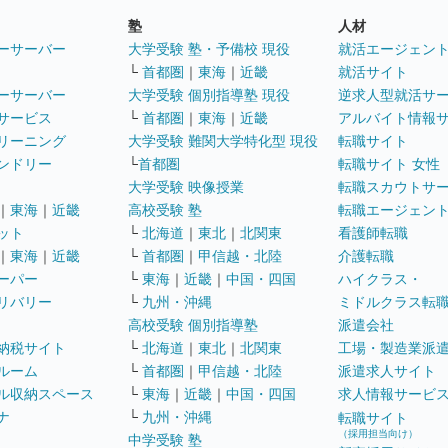
塾
人材
ーサーバー
大学受験 塾・予備校 現役
就活エージェン
└
首都圏
｜
東海
｜
近畿
就活サイト
ーサーバー
大学受験 個別指導塾 現役
逆求人型就活サ
サービス
└
首都圏
｜
東海
｜
近畿
アルバイト情報
リーニング
大学受験 難関大学特化型 現役
転職サイト
ンドリー
└
首都圏
転職サイト 女性
大学受験 映像授業
転職スカウトサ
｜
東海
｜
近畿
高校受験 塾
転職エージェン
ット
└
北海道
｜
東北
｜
北関東
看護師転職
｜
東海
｜
近畿
└
首都圏
｜
甲信越・北陸
介護転職
ーパー
└
東海
｜
近畿
｜
中国・四国
ハイクラス・
リバリー
└
九州・沖縄
ミドルクラス転
高校受験 個別指導塾
派遣会社
納税サイト
└
北海道
｜
東北
｜
北関東
工場・製造業派
ルーム
└
首都圏
｜
甲信越・北陸
派遣求人サイト
ル収納スペース
└
東海
｜
近畿
｜
中国・四国
求人情報サービ
ナ
└
九州・沖縄
転職サイト
（採用担当向け）
中学受験 塾