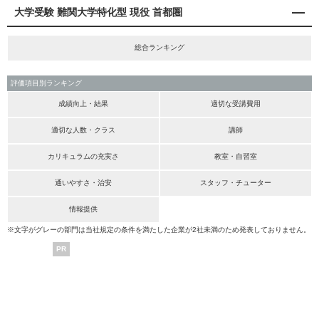
大学受験 難関大学特化型 現役 首都圏
総合ランキング
評価項目別ランキング
成績向上・結果
適切な受講費用
適切な人数・クラス
講師
カリキュラムの充実さ
教室・自習室
通いやすさ・治安
スタッフ・チューター
情報提供
※文字がグレーの部門は当社規定の条件を満たした企業が2社未満のため発表しておりません。
PR