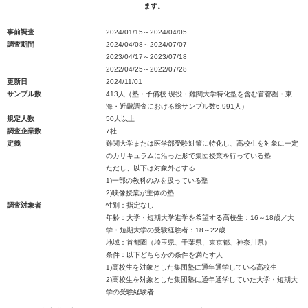
ます。
事前調査
2024/01/15～2024/04/05
調査期間
2024/04/08～2024/07/07
2023/04/17～2023/07/18
2022/04/25～2022/07/28
更新日
2024/11/01
サンプル数
413人（塾・予備校 現役・難関大学特化型を含む首都圏・東
海・近畿調査における総サンプル数6,991人）
規定人数
50人以上
調査企業数
7社
定義
難関大学または医学部受験対策に特化し、高校生を対象に一定
のカリキュラムに沿った形で集団授業を行っている塾
ただし、以下は対象外とする
1)一部の教科のみを扱っている塾
2)映像授業が主体の塾
調査対象者
性別：指定なし
年齢：大学・短期大学進学を希望する高校生：16～18歳／大
学・短期大学の受験経験者：18～22歳
地域：首都圏（埼玉県、千葉県、東京都、神奈川県）
条件：以下どちらかの条件を満たす人
1)高校生を対象とした集団塾に通年通学している高校生
2)高校生を対象とした集団塾に通年通学していた大学・短期大
学の受験経験者