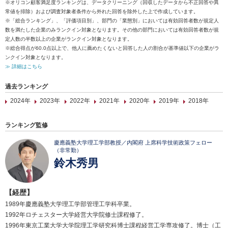
※オリコン顧客満足度ランキングは、データクリーニング（回収したデータから不正回答や異
常値を排除）および調査対象者条件から外れた回答を除外した上で作成しています。
※「総合ランキング」、「評価項目別」、部門の「業態別」においては有効回答者数が規定人
数を満たした企業のみランクイン対象となります。その他の部門においては有効回答者数が規
定人数の半数以上の企業がランクイン対象となります。
※総合得点が60.0点以上で、他人に薦めたくないと回答した人の割合が基準値以下の企業がラ
ンクイン対象となります。
≫ 詳細はこちら
過去ランキング
2024年
2023年
2022年
2021年
2020年
2019年
2018年
ランキング監修
慶應義塾大学理工学部教授／内閣府 上席科学技術政策フェロー
（非常勤）
鈴木秀男
【経歴】
1989年慶應義塾大学理工学部管理工学科卒業。
1992年ロチェスター大学経営大学院修士課程修了。
1996年東京工業大学大学院理工学研究科博士課程経営工学専攻修了。博士（工