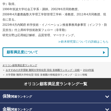
学）取得。
1996年筑波大学社会工学系・講師。2002年6月同助教授。
2008年4月慶應義塾大学理工学部管理工学科・准教授。2011年4月同教授、現
在に至る。
2023年4月内閣府 科学技術・イノベーション推進事務局参事官（インフラ・防
災担当）付上席科学技術政策フェロー（非常勤）
研究分野は応用統計解析、品質管理、マーケティング。
≫鈴木研究室についての詳細はこちら
顧客満足度について
オリコン顧客満足度ランキング
おすすめの大学受験 難関大学特化型 現役 首都圏ランキング・比較
2024年版
大学受験 難関大学特化型 現役 首都圏の情報提供ランキング・口コミ情報
オリコン顧客満足度
ランキング一覧
保険
関連ランキング
金融
関連ランキング