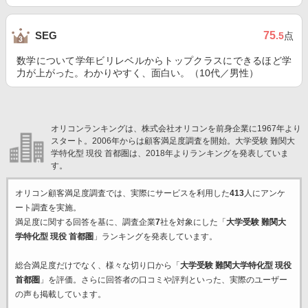
75
SEG
.5
点
数学について学年ビリレベルからトップクラスにできるほど学
力が上がった。わかりやすく、面白い。（10代／男性）
オリコンランキングは、株式会社オリコンを前身企業に1967年より
スタート。2006年からは顧客満足度調査を開始。大学受験 難関大
学特化型 現役 首都圏は、2018年よりランキングを発表していま
す。
オリコン顧客満足度調査では、実際にサービスを利用した
413
人にアンケ
ート調査を実施。
満足度に関する回答を基に、調査企業
7
社を対象にした「
大学受験 難関大
学特化型 現役 首都圏
」ランキングを発表しています。
総合満足度だけでなく、様々な切り口から「
大学受験 難関大学特化型 現役
首都圏
」を評価。さらに回答者の口コミや評判といった、実際のユーザー
の声も掲載しています。