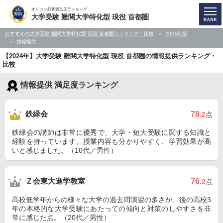
オリコン顧客満足度ランキング
大学受験 難関大学特化型 現役 首都圏
おすすめの大学受験 難関大学特化型 現役 首都圏ランキング・比較
2024年版
情報提供
【2024年】大学受験 難関大学特化型 現役 首都圏の情報提供ランキング・
比較
情報提供 満足度ランキング
鉄緑会
78
.2
点
鉄緑会の講師は非常に優秀で、大学・短大受験に関する知識と
経験を持っています。授業内容も分かりやすく、学習効果が高
いと感じました。（10代／男性）
Ｚ会東大進学教室
76
.2
点
高校低学年からの様々な大学の過去問演習の多さが、後の高校3
年の本格的な大学受験にあたっての傾向と対策のしやすさを非
常に感じた点。（20代／男性）