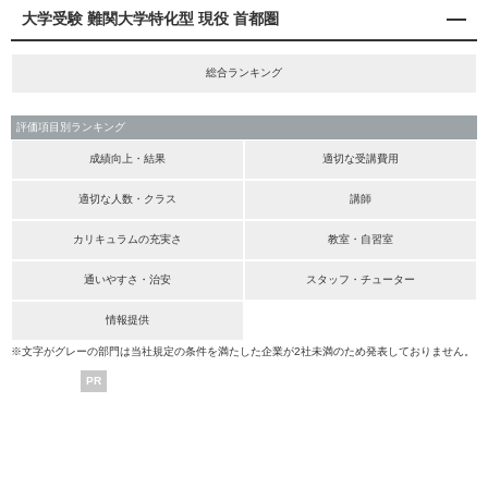
大学受験 難関大学特化型 現役 首都圏
総合ランキング
評価項目別ランキング
成績向上・結果
適切な受講費用
適切な人数・クラス
講師
カリキュラムの充実さ
教室・自習室
通いやすさ・治安
スタッフ・チューター
情報提供
※文字がグレーの部門は当社規定の条件を満たした企業が2社未満のため発表しておりません。
PR