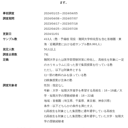
ます。
事前調査
2024/01/15～2024/04/05
調査期間
2024/04/08～2024/07/07
2023/04/17～2023/07/18
2022/04/25～2022/07/28
更新日
2024/11/01
サンプル数
413人（塾・予備校 現役・難関大学特化型を含む首都圏・東
海・近畿調査における総サンプル数6,991人）
規定人数
50人以上
調査企業数
7社
定義
難関大学または医学部受験対策に特化し、高校生を対象に一定
のカリキュラムに沿った形で集団授業を行っている塾
ただし、以下は対象外とする
1)一部の教科のみを扱っている塾
2)映像授業が主体の塾
調査対象者
性別：指定なし
年齢：大学・短期大学進学を希望する高校生：16～18歳／大
学・短期大学の受験経験者：18～22歳
地域：首都圏（埼玉県、千葉県、東京都、神奈川県）
条件：以下どちらかの条件を満たす人
1)高校生を対象とした集団塾に通年通学している高校生
2)高校生を対象とした集団塾に通年通学していた大学・短期大
学の受験経験者