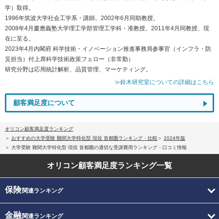
学）取得。
1996年筑波大学社会工学系・講師。2002年6月同助教授。
2008年4月慶應義塾大学理工学部管理工学科・准教授。2011年4月同教授、現
在に至る。
2023年4月内閣府 科学技術・イノベーション推進事務局参事官（インフラ・防
災担当）付上席科学技術政策フェロー（非常勤）
研究分野は応用統計解析、品質管理、マーケティング。
≫鈴木研究室についての詳細はこちら
顧客満足度について
オリコン顧客満足度ランキング
おすすめの大学受験 難関大学特化型 現役 首都圏ランキング・比較
2024年版
大学受験 難関大学特化型 現役 首都圏の適切な受講費用ランキング・口コミ情報
オリコン顧客満足度
ランキング一覧
保険
関連ランキング
金融
関連ランキング