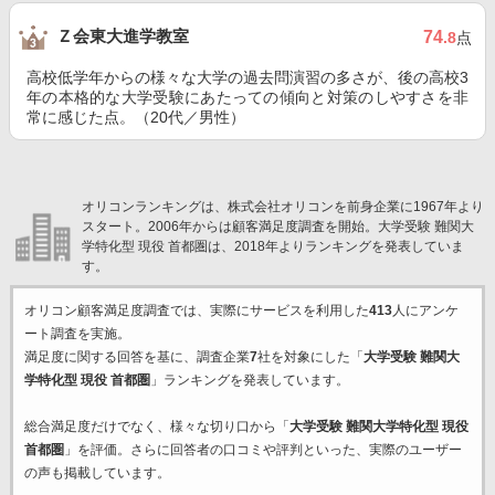
Ｚ会東大進学教室
74
.8
点
高校低学年からの様々な大学の過去問演習の多さが、後の高校3
年の本格的な大学受験にあたっての傾向と対策のしやすさを非
常に感じた点。（20代／男性）
オリコンランキングは、株式会社オリコンを前身企業に1967年より
スタート。2006年からは顧客満足度調査を開始。大学受験 難関大
学特化型 現役 首都圏は、2018年よりランキングを発表していま
す。
オリコン顧客満足度調査では、実際にサービスを利用した
413
人にアンケ
ート調査を実施。
満足度に関する回答を基に、調査企業
7
社を対象にした「
大学受験 難関大
学特化型 現役 首都圏
」ランキングを発表しています。
総合満足度だけでなく、様々な切り口から「
大学受験 難関大学特化型 現役
首都圏
」を評価。さらに回答者の口コミや評判といった、実際のユーザー
の声も掲載しています。