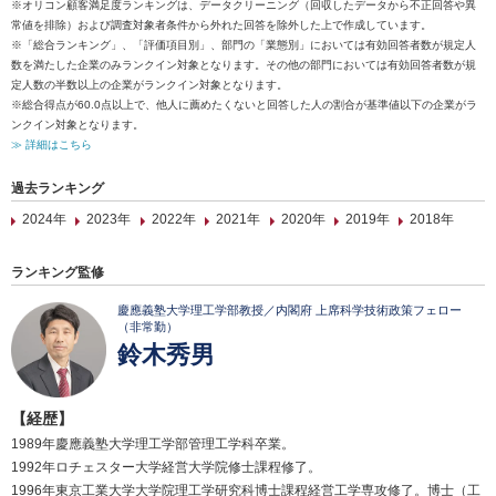
※オリコン顧客満足度ランキングは、データクリーニング（回収したデータから不正回答や異
常値を排除）および調査対象者条件から外れた回答を除外した上で作成しています。
※「総合ランキング」、「評価項目別」、部門の「業態別」においては有効回答者数が規定人
数を満たした企業のみランクイン対象となります。その他の部門においては有効回答者数が規
定人数の半数以上の企業がランクイン対象となります。
※総合得点が60.0点以上で、他人に薦めたくないと回答した人の割合が基準値以下の企業がラ
ンクイン対象となります。
≫ 詳細はこちら
過去ランキング
2024年
2023年
2022年
2021年
2020年
2019年
2018年
ランキング監修
慶應義塾大学理工学部教授／内閣府 上席科学技術政策フェロー
（非常勤）
鈴木秀男
【経歴】
1989年慶應義塾大学理工学部管理工学科卒業。
1992年ロチェスター大学経営大学院修士課程修了。
1996年東京工業大学大学院理工学研究科博士課程経営工学専攻修了。博士（工