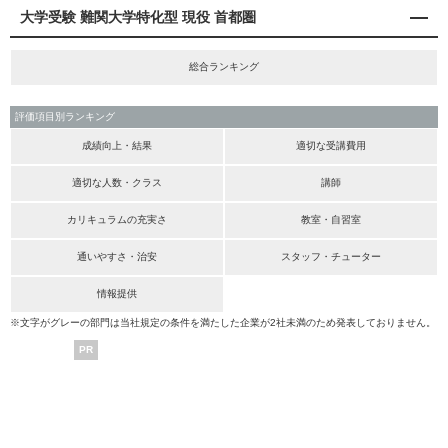
大学受験 難関大学特化型 現役 首都圏
総合ランキング
評価項目別ランキング
成績向上・結果
適切な受講費用
適切な人数・クラス
講師
カリキュラムの充実さ
教室・自習室
通いやすさ・治安
スタッフ・チューター
情報提供
※文字がグレーの部門は当社規定の条件を満たした企業が2社未満のため発表しておりません。
PR