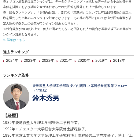
※オリコン顧客満足度ランキングは、データクリーニング（回収したデータから不正回答や異
常値を排除）および調査対象者条件から外れた回答を除外した上で作成しています。
※「総合ランキング」、「評価項目別」、部門の「業態別」においては有効回答者数が規定人
数を満たした企業のみランクイン対象となります。その他の部門においては有効回答者数が規
定人数の半数以上の企業がランクイン対象となります。
※総合得点が60.0点以上で、他人に薦めたくないと回答した人の割合が基準値以下の企業がラ
ンクイン対象となります。
≫ 詳細はこちら
過去ランキング
2024年
2023年
2022年
2021年
2020年
2019年
2018年
ランキング監修
慶應義塾大学理工学部教授／内閣府 上席科学技術政策フェロー
（非常勤）
鈴木秀男
【経歴】
1989年慶應義塾大学理工学部管理工学科卒業。
1992年ロチェスター大学経営大学院修士課程修了。
1996年東京工業大学大学院理工学研究科博士課程経営工学専攻修了。博士（工