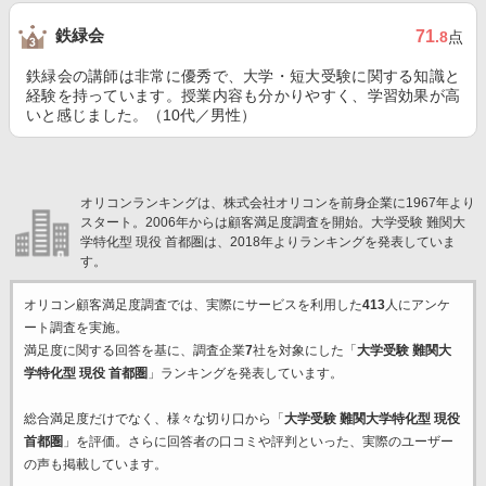
鉄緑会
71
.8
点
鉄緑会の講師は非常に優秀で、大学・短大受験に関する知識と
経験を持っています。授業内容も分かりやすく、学習効果が高
いと感じました。（10代／男性）
オリコンランキングは、株式会社オリコンを前身企業に1967年より
スタート。2006年からは顧客満足度調査を開始。大学受験 難関大
学特化型 現役 首都圏は、2018年よりランキングを発表していま
す。
オリコン顧客満足度調査では、実際にサービスを利用した
413
人にアンケ
ート調査を実施。
満足度に関する回答を基に、調査企業
7
社を対象にした「
大学受験 難関大
学特化型 現役 首都圏
」ランキングを発表しています。
総合満足度だけでなく、様々な切り口から「
大学受験 難関大学特化型 現役
首都圏
」を評価。さらに回答者の口コミや評判といった、実際のユーザー
の声も掲載しています。