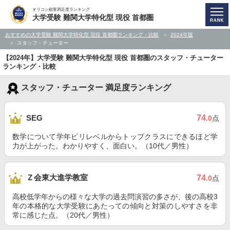
オリコン顧客満足度ランキング
大学受験 難関大学特化型 現役 首都圏
おすすめの大学受験 難関大学特化型 現役 首都圏ランキング・比較
2024年版
スタッフ・チューター
【2024年】大学受験 難関大学特化型 現役 首都圏のスタッフ・チューター
ランキング・比較
スタッフ・チューター 満足度ランキング
74
SEG
.0
点
数学について学年ビリレベルからトップクラスにできるほど学
力が上がった。わかりやすく、面白い。（10代／男性）
Ｚ会東大進学教室
74
.0
点
高校低学年からの様々な大学の過去問演習の多さが、後の高校3
年の本格的な大学受験にあたっての傾向と対策のしやすさを非
常に感じた点。（20代／男性）