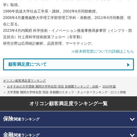
学）取得。
1996年筑波大学社会工学系・講師。2002年6月同助教授。
2008年4月慶應義塾大学理工学部管理工学科・准教授。2011年4月同教授、現
在に至る。
2023年4月内閣府 科学技術・イノベーション推進事務局参事官（インフラ・防
災担当）付上席科学技術政策フェロー（非常勤）
研究分野は応用統計解析、品質管理、マーケティング。
≫鈴木研究室についての詳細はこちら
顧客満足度について
オリコン顧客満足度ランキング
おすすめの大学受験 難関大学特化型 現役 首都圏ランキング・比較
2024年版
大学受験 難関大学特化型 現役 首都圏のスタッフ・チューターランキング・口コミ情報
オリコン顧客満足度
ランキング一覧
保険
関連ランキング
金融
関連ランキング