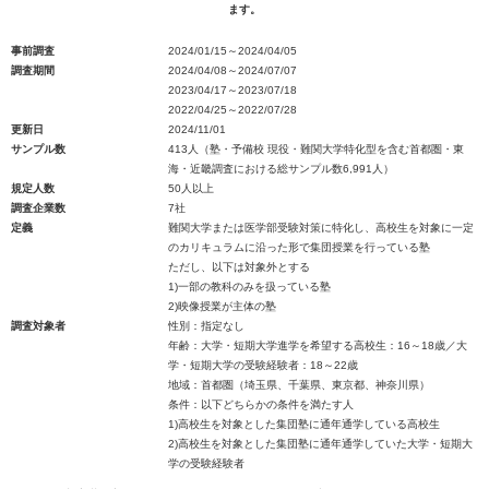
ます。
事前調査
2024/01/15～2024/04/05
調査期間
2024/04/08～2024/07/07
2023/04/17～2023/07/18
2022/04/25～2022/07/28
更新日
2024/11/01
サンプル数
413人（塾・予備校 現役・難関大学特化型を含む首都圏・東
海・近畿調査における総サンプル数6,991人）
規定人数
50人以上
調査企業数
7社
定義
難関大学または医学部受験対策に特化し、高校生を対象に一定
のカリキュラムに沿った形で集団授業を行っている塾
ただし、以下は対象外とする
1)一部の教科のみを扱っている塾
2)映像授業が主体の塾
調査対象者
性別：指定なし
年齢：大学・短期大学進学を希望する高校生：16～18歳／大
学・短期大学の受験経験者：18～22歳
地域：首都圏（埼玉県、千葉県、東京都、神奈川県）
条件：以下どちらかの条件を満たす人
1)高校生を対象とした集団塾に通年通学している高校生
2)高校生を対象とした集団塾に通年通学していた大学・短期大
学の受験経験者