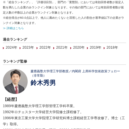
※「総合ランキング」、「評価項目別」、部門の「業態別」においては有効回答者数が規定人
数を満たした企業のみランクイン対象となります。その他の部門においては有効回答者数が規
定人数の半数以上の企業がランクイン対象となります。
※総合得点が60.0点以上で、他人に薦めたくないと回答した人の割合が基準値以下の企業がラ
ンクイン対象となります。
≫ 詳細はこちら
過去ランキング
2024年
2023年
2022年
2021年
2020年
2019年
2018年
ランキング監修
慶應義塾大学理工学部教授／内閣府 上席科学技術政策フェロー
（非常勤）
鈴木秀男
【経歴】
1989年慶應義塾大学理工学部管理工学科卒業。
1992年ロチェスター大学経営大学院修士課程修了。
1996年東京工業大学大学院理工学研究科博士課程経営工学専攻修了。博士（工
学）取得。