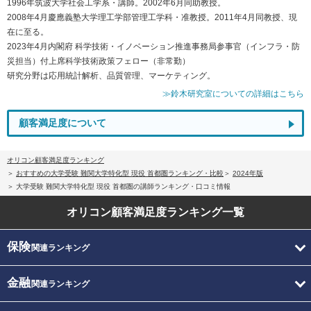
1996年筑波大学社会工学系・講師。2002年6月同助教授。
2008年4月慶應義塾大学理工学部管理工学科・准教授。2011年4月同教授、現
在に至る。
2023年4月内閣府 科学技術・イノベーション推進事務局参事官（インフラ・防
災担当）付上席科学技術政策フェロー（非常勤）
研究分野は応用統計解析、品質管理、マーケティング。
≫鈴木研究室についての詳細はこちら
顧客満足度について
オリコン顧客満足度ランキング
おすすめの大学受験 難関大学特化型 現役 首都圏ランキング・比較
2024年版
大学受験 難関大学特化型 現役 首都圏の講師ランキング・口コミ情報
オリコン顧客満足度
ランキング一覧
保険
関連ランキング
金融
関連ランキング