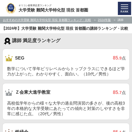
オリコン顧客満足度ランキング
大学受験 難関大学特化型 現役 首都圏
おすすめの大学受験 難関大学特化型 現役 首都圏ランキング・比較
2024年版
講師
【2024年】大学受験 難関大学特化型 現役 首都圏の講師ランキング・比較
講師 満足度ランキング
85
SEG
.9
点
数学について学年ビリレベルからトップクラスにできるほど学
力が上がった。わかりやすく、面白い。（10代／男性）
Ｚ会東大進学教室
85
.7
点
高校低学年からの様々な大学の過去問演習の多さが、後の高校3
年の本格的な大学受験にあたっての傾向と対策のしやすさを非
常に感じた点。（20代／男性）
鉄緑会