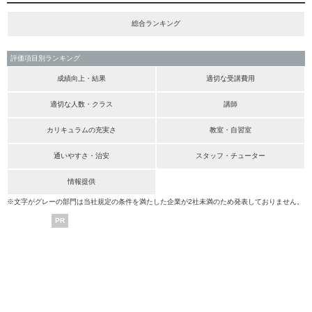
総合ランキング
評価項目別ランキング
成績向上・結果
適切な受講費用
適切な人数・クラス
講師
カリキュラムの充実さ
教室・自習室
通いやすさ・治安
スタッフ・チューター
情報提供
※文字がグレーの部門は当社規定の条件を満たした企業が2社未満のため発表しておりません。
PR