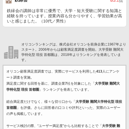
85
.1
点
鉄緑会の講師は非常に優秀で、大学・短大受験に関する知識と
経験を持っています。授業内容も分かりやすく、学習効果が高
いと感じました。（10代／男性）
オリコンランキングは、株式会社オリコンを前身企業に1967年より
スタート。2006年からは顧客満足度調査を開始。大学受験 難関大
学特化型 現役 首都圏は、2018年よりランキングを発表していま
す。
オリコン顧客満足度調査では、実際にサービスを利用した
413
人にアンケ
ート調査を実施。
満足度に関する回答を基に、調査企業
7
社を対象にした「
大学受験 難関大
学特化型 現役 首都圏
」ランキングを発表しています。
総合満足度だけでなく、様々な切り口から「
大学受験 難関大学特化型 現役
首都圏
」を評価。さらに回答者の口コミや評判といった、実際のユーザー
の声も掲載しています。
サービス検討の際、“ユーザー満足度”からも比較することで「
大学受験 難