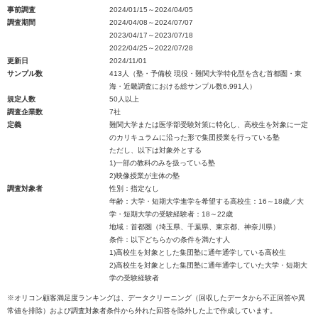
事前調査
2024/01/15～2024/04/05
調査期間
2024/04/08～2024/07/07
2023/04/17～2023/07/18
2022/04/25～2022/07/28
更新日
2024/11/01
サンプル数
413人（塾・予備校 現役・難関大学特化型を含む首都圏・東
海・近畿調査における総サンプル数6,991人）
規定人数
50人以上
調査企業数
7社
定義
難関大学または医学部受験対策に特化し、高校生を対象に一定
のカリキュラムに沿った形で集団授業を行っている塾
ただし、以下は対象外とする
1)一部の教科のみを扱っている塾
2)映像授業が主体の塾
調査対象者
性別：指定なし
年齢：大学・短期大学進学を希望する高校生：16～18歳／大
学・短期大学の受験経験者：18～22歳
地域：首都圏（埼玉県、千葉県、東京都、神奈川県）
条件：以下どちらかの条件を満たす人
1)高校生を対象とした集団塾に通年通学している高校生
2)高校生を対象とした集団塾に通年通学していた大学・短期大
学の受験経験者
※オリコン顧客満足度ランキングは、データクリーニング（回収したデータから不正回答や異
常値を排除）および調査対象者条件から外れた回答を除外した上で作成しています。