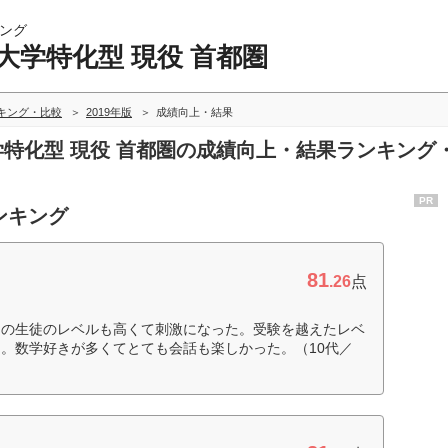
ング
大学特化型 現役 首都圏
ンキング・比較
2019年版
成績向上・結果
大学特化型 現役 首都圏の成績向上・結果ランキング
PR
ンキング
81
.26
点
りの生徒のレベルも高くて刺激になった。受験を越えたレベ
。数学好きが多くてとても会話も楽しかった。（10代／