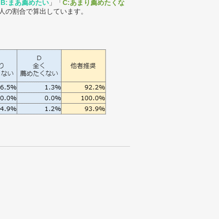
「
B:まあ薦めたい
」「
C:あまり薦めたくな
人の割合で算出しています。