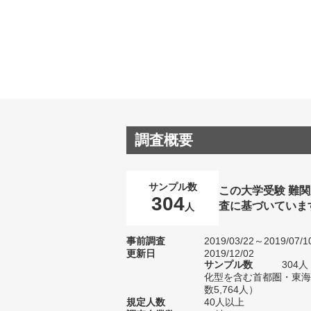
調査概要
サンプル数
この大学受験 難
304
査に基づいていま
人
事前調査
2019/03/22～2019/07/1
更新日
2019/12/02
サンプル数
304
化型を含む首都圏・東海
数5,764人）
規定人数
40人以上