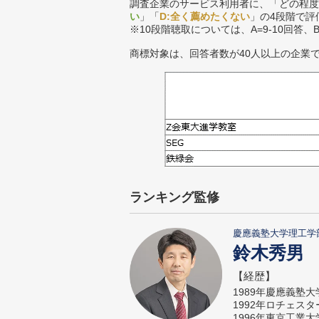
調査企業のサービス利用者に、「どの程度
い
」「
D:全く薦めたくない
」の4段階で評
※10段階聴取については、A=9-10回答、
商標対象は、回答者数が40人以上の企業
ランキング監修
慶應義塾大学理工学
鈴木秀男
【経歴】
1989年慶應義塾
1992年ロチェス
1996年東京工業