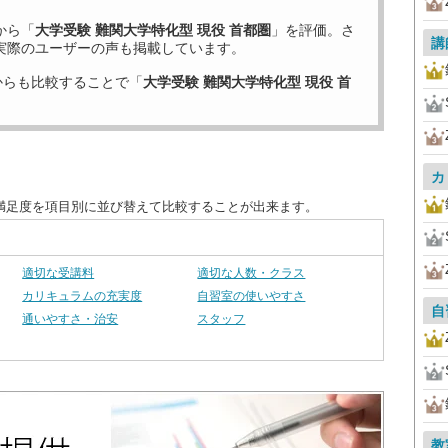
から「
大学受験 難関大学特化型 現役 首都圏
」を評価。さ
講
実際のユーザーの声も掲載しています。
からも比較することで「
大学受験 難関大学特化型 現役 首
カ
客満足度を項目別に並び替えて比較することが出来ます。
適切な受講料
適切な人数・クラス
カリキュラムの充実度
自習室の使いやすさ
自
通いやすさ・治安
スタッフ
教