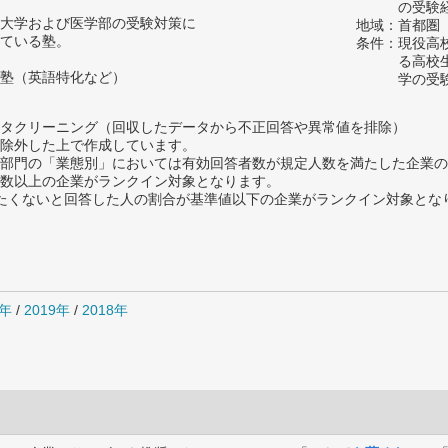
の受験
大学および医学部の受験対策に
地域：首都圏
ている塾。
条件：現役高
る高校
塾（英語特化など）
学の受
タクリーニング（回収したデータから不正回答や異常値を排除）
除外した上で作成しています。
部門の「業態別」においては有効回答者数が規定人数を満たした企業の
数以上の企業がランクイン対象となります。
薦めたくないと回答した人の割合が基準値以下の企業がランクイン対象とな
0年
/
2019年
/
2018年