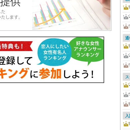
通
ス
入