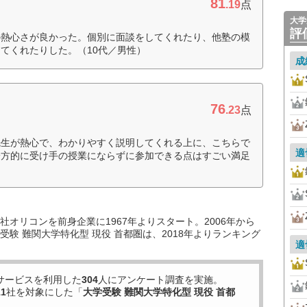
81
.19
点
大学
評
の熱心さが良かった。個別に面談をしてくれたり、他塾の模
てくれたりした。（10代／男性）
成
76
.23
点
先生が熱心で、わかりやすく説明してくれる上に、こちらで
適
一方的に受け手の授業にならずに参加できる点はすごい満足
オリコンを前身企業に1967年よりスタート。2006年から
験 難関大学特化型 現役 首都圏は、2018年よりランキング
適
サービスを利用した
304
人にアンケート調査を実施。
11
社を対象にした「
大学受験 難関大学特化型 現役 首都