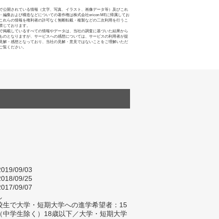
で公開されている情報（文字、写真、イラスト、画像データ等）及びこれ
・編集および構造などについての著作権は株式会社oricon MEに帰属してお
これらの情報を権利者の許可なく無断転載・複製などの二次利用を行うこ
禁じております。
で掲載しているすべての情報やデータは、当社の調査に基づいた結果から
ものとなりますが、サービスへの感想については、サービスの利用者が提
見解・感想となっており、当社の見解・意見ではないことをご理解いただ
ご覧ください。
019/09/03
018/09/25
017/09/07
し
校生で大学・短期大学への進学希望者：15
（中学生除く）18歳以下／大学・短期大学