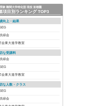
受験 難関大学特化型 現役 首都圏
価項目別ランキング TOP3
績向上・結果
SEG
鉄緑会
Z会東大進学教室
切な受講料
鉄緑会
SEG
Z会東大進学教室
切な人数・クラス
SEG
鉄緑会