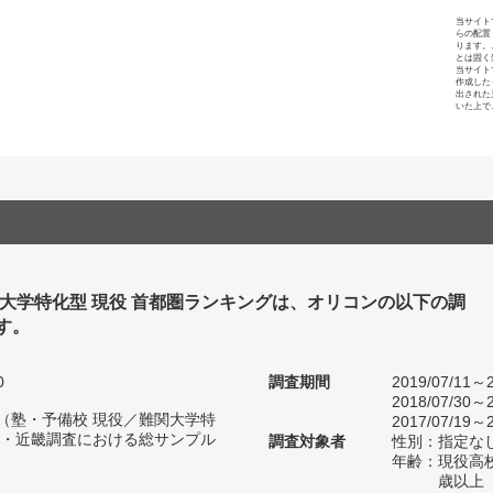
当サイト
らの配置
ります。
とは固く
当サイト
作成した
出された
いた上で
関大学特化型 現役 首都圏ランキングは、オリコンの以下の調
す。
0
調査期間
2019/07/11～2
2018/07/30～2
人（塾・予備校 現役／難関大学特
2017/07/19～2
・近畿調査における総サンプル
調査対象者
性別：指定な
年齢：現役高
歳以上