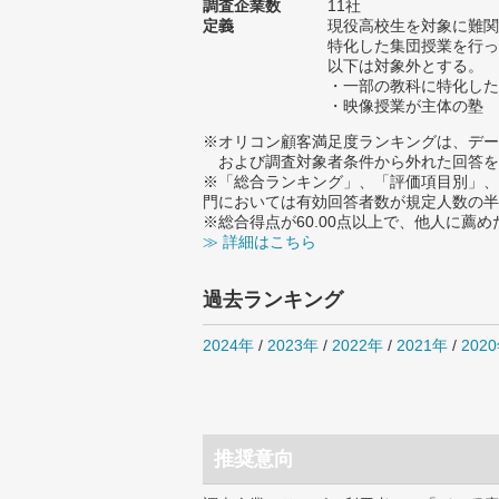
調査企業数
11社
定義
現役高校生を対象に難関
特化した集団授業を行っ
以下は対象外とする。
・一部の教科に特化した
・映像授業が主体の塾
※オリコン顧客満足度ランキングは、デー
および調査対象者条件から外れた回答を
※「総合ランキング」、「評価項目別」、
門においては有効回答者数が規定人数の半
※総合得点が60.00点以上で、他人に
≫ 詳細はこちら
過去ランキング
2024年
/
2023年
/
2022年
/
2021年
/
202
推奨意向