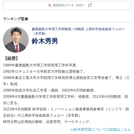
推奨意向データ（PDF）
ランキング監修
慶應義塾大学理工学部教授／内閣府 上席科学技術政策フェロー
（非常勤）
鈴木秀男
【経歴】
1989年慶應義塾大学理工学部管理工学科卒業。
1992年ロチェスター大学経営大学院修士課程修了。
1996年東京工業大学大学院理工学研究科博士課程経営工学専攻修了。博士（工
学）取得。
1996年筑波大学社会工学系・講師。2002年6月同助教授。
2008年4月慶應義塾大学理工学部管理工学科・准教授。2011年4月同教授、現
在に至る。
2023年4月内閣府 科学技術・イノベーション推進事務局参事官（インフラ・防
災担当）付上席科学技術政策フェロー（非常勤）
研究分野は応用統計解析、品質管理、マーケティング。
≫鈴木研究室についての詳細はこちら