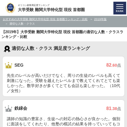
オリコン顧客満足度ランキング
大学受験 難関大学特化型 現役 首都圏
おすすめの大学受験 難関大学特化型 現役 首都圏ランキング・比較
2019年版
適切な人数・クラス
【2019年】大学受験 難関大学特化型 現役 首都圏の適切な人数・クラスラ
ンキング・比較
適切な人数・クラス 満足度ランキング
82
SEG
.60
点
先生のレベルが高いだけでなく、周りの生徒のレベルも高くて
刺激になった。受験を越えたレベルまで教えてくれてとても楽
しかった。数学好きが多くてとても会話も楽しかった。（10代
／女性）
鉄緑会
81
.38
点
講師の知識の豊富さ、生徒への対応の熱心さが良かった。個別
に面談をしてくれたり、他塾の模試の結果を持っていってもコ