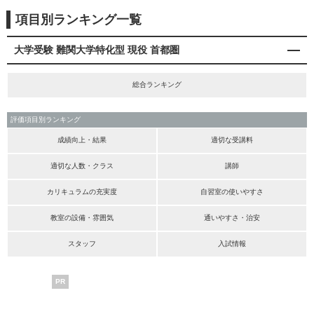
項目別ランキング一覧
大学受験 難関大学特化型 現役 首都圏
総合ランキング
評価項目別ランキング
成績向上・結果
適切な受講料
適切な人数・クラス
講師
カリキュラムの充実度
自習室の使いやすさ
教室の設備・雰囲気
通いやすさ・治安
スタッフ
入試情報
PR