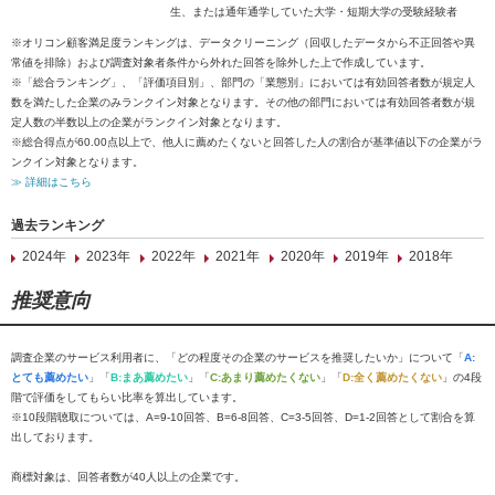
生、または通年通学していた大学・短期大学の受験経験者
※オリコン顧客満足度ランキングは、データクリーニング（回収したデータから不正回答や異
常値を排除）および調査対象者条件から外れた回答を除外した上で作成しています。
※「総合ランキング」、「評価項目別」、部門の「業態別」においては有効回答者数が規定人
数を満たした企業のみランクイン対象となります。その他の部門においては有効回答者数が規
定人数の半数以上の企業がランクイン対象となります。
※総合得点が60.00点以上で、他人に薦めたくないと回答した人の割合が基準値以下の企業がラ
ンクイン対象となります。
≫ 詳細はこちら
過去ランキング
2024年
2023年
2022年
2021年
2020年
2019年
2018年
推奨意向
調査企業のサービス利用者に、「どの程度その企業のサービスを推奨したいか」について「
A:
とても薦めたい
」「
B:まあ薦めたい
」「
C:あまり薦めたくない
」「
D:全く薦めたくない
」の4段
階で評価をしてもらい比率を算出しています。
※10段階聴取については、A=9-10回答、B=6-8回答、C=3-5回答、D=1-2回答として割合を算
出しております。
商標対象は、回答者数が40人以上の企業です。