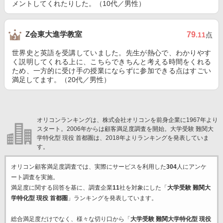
メントしてくれたりした。（10代／男性）
Z会東大進学教室
79
.11
点
世界史と英語を受講していました。先生が熱心で、わかりやす
く説明してくれる上に、こちらできちんと考える時間をくれる
ため、一方的に受け手の授業にならずに参加できる点はすごい
満足してます。（20代／男性）
オリコンランキングは、株式会社オリコンを前身企業に1967年より
スタート。2006年からは顧客満足度調査を開始。大学受験 難関大
学特化型 現役 首都圏は、2018年よりランキングを発表していま
す。
オリコン顧客満足度調査では、実際にサービスを利用した
304
人にアンケ
ート調査を実施。
満足度に関する回答を基に、調査企業
11
社を対象にした「
大学受験 難関大
学特化型 現役 首都圏
」ランキングを発表しています。
総合満足度だけでなく、様々な切り口から「
大学受験 難関大学特化型 現役