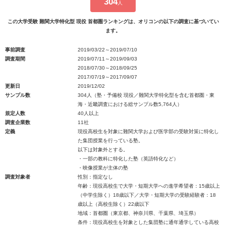
304
人
この大学受験 難関大学特化型 現役 首都圏ランキングは、オリコンの以下の調査に基づいてい
ます。
事前調査
2019/03/22～2019/07/10
調査期間
2019/07/11～2019/09/03
2018/07/30～2018/09/25
2017/07/19～2017/09/07
更新日
2019/12/02
サンプル数
304人（塾・予備校 現役／難関大学特化型を含む首都圏・東
海・近畿調査における総サンプル数5,764人）
規定人数
40人以上
調査企業数
11社
定義
現役高校生を対象に難関大学および医学部の受験対策に特化し
た集団授業を行っている塾。
以下は対象外とする。
・一部の教科に特化した塾（英語特化など）
・映像授業が主体の塾
調査対象者
性別：指定なし
年齢：現役高校生で大学・短期大学への進学希望者：15歳以上
（中学生除く）18歳以下／大学・短期大学の受験経験者：18
歳以上（高校生除く）22歳以下
地域：首都圏（東京都、神奈川県、千葉県、埼玉県）
条件：現役高校生を対象とした集団塾に通年通学している高校