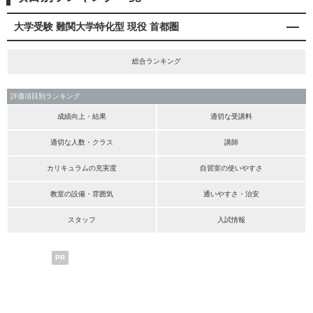
大学受験 難関大学特化型 現役 首都圏
総合ランキング
評価項目別ランキング
成績向上・結果
適切な受講料
適切な人数・クラス
講師
カリキュラムの充実度
自習室の使いやすさ
教室の設備・雰囲気
通いやすさ・治安
スタッフ
入試情報
PR