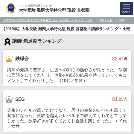
オリコン顧客満足度ランキング
大学受験 難関大学特化型 現役 首都圏
おすすめの大学受験 難関大学特化型 現役 首都圏ランキング・比較
2019年版
講師
【2019年】大学受験 難関大学特化型 現役 首都圏の講師ランキング・比較
講師 満足度ランキング
鉄緑会
82
.43
点
講師の知識の豊富さ、生徒への対応の熱心さが良かった。個別
に面談をしてくれたり、他塾の模試の結果を持っていってもコ
メントしてくれたりした。（10代／男性）
81
SEG
.25
点
先生のレベルが高いだけでなく、周りの生徒のレベルも高くて
刺激になった。受験を越えたレベルまで教えてくれてとても楽
しかった。数学好きが多くてとても会話も楽しかった。（10代
／女性）