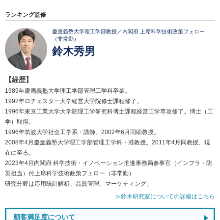
ランキング監修
慶應義塾大学理工学部教授／内閣府 上席科学技術政策フェロー
（非常勤）
鈴木秀男
【経歴】
1989年慶應義塾大学理工学部管理工学科卒業。
1992年ロチェスター大学経営大学院修士課程修了。
1996年東京工業大学大学院理工学研究科博士課程経営工学専攻修了。博士（工
学）取得。
1996年筑波大学社会工学系・講師。2002年6月同助教授。
2008年4月慶應義塾大学理工学部管理工学科・准教授。2011年4月同教授、現
在に至る。
2023年4月内閣府 科学技術・イノベーション推進事務局参事官（インフラ・防
災担当）付上席科学技術政策フェロー（非常勤）
研究分野は応用統計解析、品質管理、マーケティング。
≫鈴木研究室についての詳細はこちら
顧客満足度について