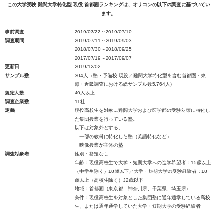
この大学受験 難関大学特化型 現役 首都圏ランキングは、オリコンの以下の調査に基づいてい
ます。
事前調査
2019/03/22～2019/07/10
調査期間
2019/07/11～2019/09/03
2018/07/30～2018/09/25
2017/07/19～2017/09/07
更新日
2019/12/02
サンプル数
304人（塾・予備校 現役／難関大学特化型を含む首都圏・東
海・近畿調査における総サンプル数5,764人）
規定人数
40人以上
調査企業数
11社
定義
現役高校生を対象に難関大学および医学部の受験対策に特化し
た集団授業を行っている塾。
以下は対象外とする。
・一部の教科に特化した塾（英語特化など）
・映像授業が主体の塾
調査対象者
性別：指定なし
年齢：現役高校生で大学・短期大学への進学希望者：15歳以上
（中学生除く）18歳以下／大学・短期大学の受験経験者：18
歳以上（高校生除く）22歳以下
地域：首都圏（東京都、神奈川県、千葉県、埼玉県）
条件：現役高校生を対象とした集団塾に通年通学している高校
生、または通年通学していた大学・短期大学の受験経験者