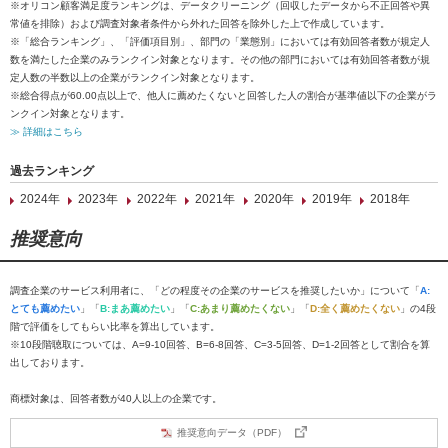
※オリコン顧客満足度ランキングは、データクリーニング（回収したデータから不正回答や異
常値を排除）および調査対象者条件から外れた回答を除外した上で作成しています。
※「総合ランキング」、「評価項目別」、部門の「業態別」においては有効回答者数が規定人
数を満たした企業のみランクイン対象となります。その他の部門においては有効回答者数が規
定人数の半数以上の企業がランクイン対象となります。
※総合得点が60.00点以上で、他人に薦めたくないと回答した人の割合が基準値以下の企業がラ
ンクイン対象となります。
≫ 詳細はこちら
過去ランキング
2024年
2023年
2022年
2021年
2020年
2019年
2018年
推奨意向
調査企業のサービス利用者に、「どの程度その企業のサービスを推奨したいか」について「
A:
とても薦めたい
」「
B:まあ薦めたい
」「
C:あまり薦めたくない
」「
D:全く薦めたくない
」の4段
階で評価をしてもらい比率を算出しています。
※10段階聴取については、A=9-10回答、B=6-8回答、C=3-5回答、D=1-2回答として割合を算
出しております。
商標対象は、回答者数が40人以上の企業です。
推奨意向データ（PDF）