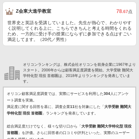
Z会東大進学教室
78
.67
点
世界史と英語を受講していました。先生が熱心で、わかりやす
く説明してくれる上に、こちらできちんと考える時間をくれる
ため、一方的に受け手の授業にならずに参加できる点はすごい
満足してます。（20代／男性）
オリコンランキングは、株式会社オリコンを前身企業に1967年より
スタート。2006年からは顧客満足度調査を開始。大学受験 難関大
学特化型 現役 首都圏は、2018年よりランキングを発表していま
す。
オリコン顧客満足度調査では、実際にサービスを利用した
304
人にアンケ
ート調査を実施。
満足度に関する回答を基に、調査企業
11
社を対象にした「
大学受験 難関大
学特化型 現役 首都圏
」ランキングを発表しています。
総合満足度だけでなく、様々な切り口から「
大学受験 難関大学特化型 現役
首都圏
」を評価。さらに回答者の口コミや評判といった、実際のユーザー