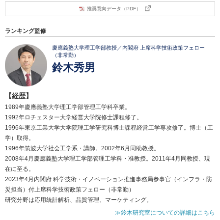
推奨意向データ（PDF）
ランキング監修
慶應義塾大学理工学部教授／内閣府 上席科学技術政策フェロー
（非常勤）
鈴木秀男
【経歴】
1989年慶應義塾大学理工学部管理工学科卒業。
1992年ロチェスター大学経営大学院修士課程修了。
1996年東京工業大学大学院理工学研究科博士課程経営工学専攻修了。博士（工
学）取得。
1996年筑波大学社会工学系・講師。2002年6月同助教授。
2008年4月慶應義塾大学理工学部管理工学科・准教授。2011年4月同教授、現
在に至る。
2023年4月内閣府 科学技術・イノベーション推進事務局参事官（インフラ・防
災担当）付上席科学技術政策フェロー（非常勤）
研究分野は応用統計解析、品質管理、マーケティング。
≫鈴木研究室についての詳細はこちら