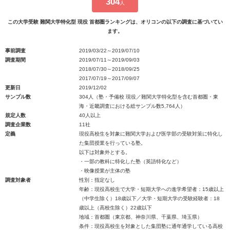
304
人
この大学受験 難関大学特化型 現役 首都圏ランキングは、オリコンの以下の調査に基づいてい
ます。
事前調査
2019/03/22～2019/07/10
調査期間
2019/07/11～2019/09/03
2018/07/30～2018/09/25
2017/07/19～2017/09/07
更新日
2019/12/02
サンプル数
304人（塾・予備校 現役／難関大学特化型を含む首都圏・東
海・近畿調査における総サンプル数5,764人）
規定人数
40人以上
調査企業数
11社
定義
現役高校生を対象に難関大学および医学部の受験対策に特化し
た集団授業を行っている塾。
以下は対象外とする。
・一部の教科に特化した塾（英語特化など）
・映像授業が主体の塾
調査対象者
性別：指定なし
年齢：現役高校生で大学・短期大学への進学希望者：15歳以上
（中学生除く）18歳以下／大学・短期大学の受験経験者：18
歳以上（高校生除く）22歳以下
地域：首都圏（東京都、神奈川県、千葉県、埼玉県）
条件：現役高校生を対象とした集団塾に通年通学している高校