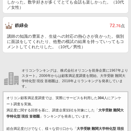
しかった。数学好きが多くてとても会話も楽しかった。（10代
／女性）
鉄緑会
72
.76
点
講師の知識の豊富さ、生徒への対応の熱心さが良かった。個別
に面談をしてくれたり、他塾の模試の結果を持っていってもコ
メントしてくれたりした。（10代／男性）
オリコンランキングは、株式会社オリコンを前身企業に1967年より
スタート。2006年からは顧客満足度調査を開始。大学受験 難関大
学特化型 現役 首都圏は、2018年よりランキングを発表していま
す。
オリコン顧客満足度調査では、実際にサービスを利用した
304
人にアンケ
ート調査を実施。
満足度に関する回答を基に、調査企業
11
社を対象にした「
大学受験 難関大
学特化型 現役 首都圏
」ランキングを発表しています。
総合満足度だけでなく、様々な切り口から「
大学受験 難関大学特化型 現役