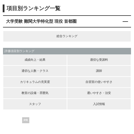
項目別ランキング一覧
大学受験 難関大学特化型 現役 首都圏
総合ランキング
評価項目別ランキング
成績向上・結果
適切な受講料
適切な人数・クラス
講師
カリキュラムの充実度
自習室の使いやすさ
教室の設備・雰囲気
通いやすさ・治安
スタッフ
入試情報
PR