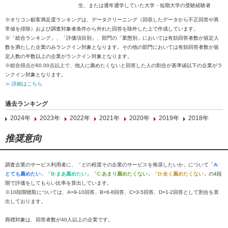
生、または通年通学していた大学・短期大学の受験経験者
※オリコン顧客満足度ランキングは、データクリーニング（回収したデータから不正回答や異
常値を排除）および調査対象者条件から外れた回答を除外した上で作成しています。
※「総合ランキング」、「評価項目別」、部門の「業態別」においては有効回答者数が規定人
数を満たした企業のみランクイン対象となります。その他の部門においては有効回答者数が規
定人数の半数以上の企業がランクイン対象となります。
※総合得点が60.00点以上で、他人に薦めたくないと回答した人の割合が基準値以下の企業がラ
ンクイン対象となります。
≫ 詳細はこちら
過去ランキング
2024年
2023年
2022年
2021年
2020年
2019年
2018年
推奨意向
調査企業のサービス利用者に、「どの程度その企業のサービスを推奨したいか」について「
A:
とても薦めたい
」「
B:まあ薦めたい
」「
C:あまり薦めたくない
」「
D:全く薦めたくない
」の4段
階で評価をしてもらい比率を算出しています。
※10段階聴取については、A=9-10回答、B=6-8回答、C=3-5回答、D=1-2回答として割合を算
出しております。
商標対象は、回答者数が40人以上の企業です。