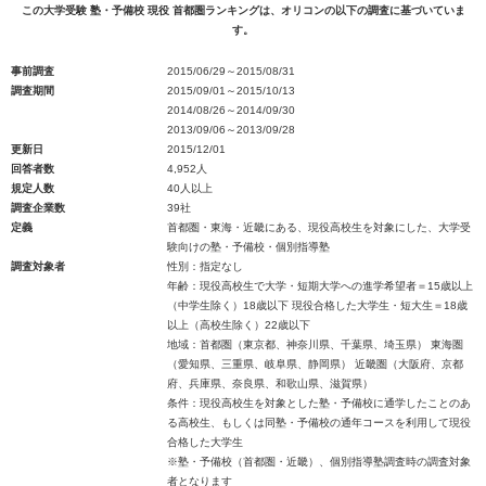
この大学受験 塾・予備校 現役 首都圏ランキングは、オリコンの以下の調査に基づいていま
す。
事前調査
2015/06/29～2015/08/31
調査期間
2015/09/01～2015/10/13
2014/08/26～2014/09/30
2013/09/06～2013/09/28
更新日
2015/12/01
回答者数
4,952人
規定人数
40人以上
調査企業数
39社
定義
首都圏・東海・近畿にある、現役高校生を対象にした、大学受
験向けの塾・予備校・個別指導塾
調査対象者
性別：指定なし
年齢：現役高校生で大学・短期大学への進学希望者＝15歳以上
（中学生除く）18歳以下 現役合格した大学生・短大生＝18歳
以上（高校生除く）22歳以下
地域：首都圏（東京都、神奈川県、千葉県、埼玉県） 東海圏
（愛知県、三重県、岐阜県、静岡県） 近畿圏（大阪府、京都
府、兵庫県、奈良県、和歌山県、滋賀県）
条件：現役高校生を対象とした塾・予備校に通学したことのあ
る高校生、もしくは同塾・予備校の通年コースを利用して現役
合格した大学生
※塾・予備校（首都圏・近畿）、個別指導塾調査時の調査対象
者となります