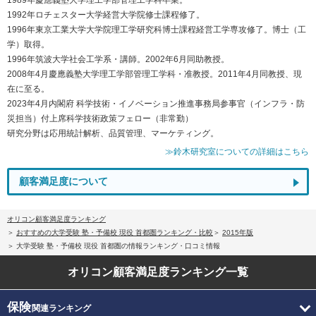
1992年ロチェスター大学経営大学院修士課程修了。
1996年東京工業大学大学院理工学研究科博士課程経営工学専攻修了。博士（工
学）取得。
1996年筑波大学社会工学系・講師。2002年6月同助教授。
2008年4月慶應義塾大学理工学部管理工学科・准教授。2011年4月同教授、現
在に至る。
2023年4月内閣府 科学技術・イノベーション推進事務局参事官（インフラ・防
災担当）付上席科学技術政策フェロー（非常勤）
研究分野は応用統計解析、品質管理、マーケティング。
≫鈴木研究室についての詳細はこちら
顧客満足度について
オリコン顧客満足度ランキング
おすすめの大学受験 塾・予備校 現役 首都圏ランキング・比較
2015年版
大学受験 塾・予備校 現役 首都圏の情報ランキング・口コミ情報
オリコン顧客満足度
ランキング一覧
保険
関連ランキング