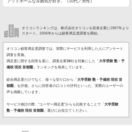
アットホームな雰囲気が好き。（10代／男性）
オリコンランキングは、株式会社オリコンを前身企業に1967年より
スタート。2006年からは顧客満足度調査を開始。
オリコン顧客満足度調査では、実際にサービスを利用した
人にアンケート
調査を実施。
満足度に関する回答を基に、調査企業
39
社を対象にした「
大学受験 塾・予
備校 現役 首都圏
」ランキングを発表しています。
総合満足度だけでなく、様々な切り口から「
大学受験 塾・予備校 現役 首
都圏
」を評価。さらに回答者の口コミや評判といった、実際のユーザーの
声も掲載しています。
サービス検討の際、“ユーザー満足度”からも比較することで「
大学受験
塾・予備校 現役 首都圏
」選びにお役立てください。