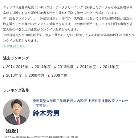
※オリコン顧客満足度ランキングは、データクリーニング（回収したデータから不正回答や異
常値を排除）および調査対象者条件から外れた回答を除外した上で作成しています。
※「総合ランキング」、「評価項目別」、部門の「業態別」においては有効回答者数が規定人
数を満たした企業のみランクイン対象となります。その他の部門においては有効回答者数が規
定人数の半数以上の企業がランクイン対象となります。
※総合得点が60.00点以上で、他人に薦めたくないと回答した人の割合が基準値以下の企業がラ
ンクイン対象となります。
≫ 詳細はこちら
過去ランキング
2014-2015年
2014年度
2013年度
2012年度
2011年度
2010年度
2009年度
2008年度
ランキング監修
慶應義塾大学理工学部教授／内閣府 上席科学技術政策フェロー
（非常勤）
鈴木秀男
【経歴】
1989年慶應義塾大学理工学部管理工学科卒業。