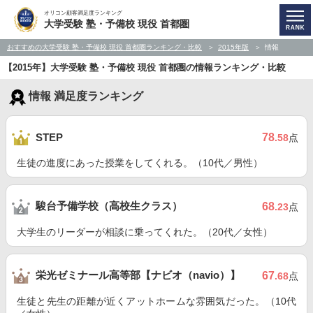
オリコン顧客満足度ランキング
大学受験 塾・予備校 現役 首都圏
おすすめの大学受験 塾・予備校 現役 首都圏ランキング・比較
2015年版
情報
【2015年】大学受験 塾・予備校 現役 首都圏の情報ランキング・比較
情報 満足度ランキング
78
STEP
.58
点
生徒の進度にあった授業をしてくれる。（10代／男性）
駿台予備学校（高校生クラス）
68
.23
点
大学生のリーダーが相談に乗ってくれた。（20代／女性）
栄光ゼミナール高等部【ナビオ（navio）】
67
.68
点
生徒と先生の距離が近くアットホームな雰囲気だった。（10代