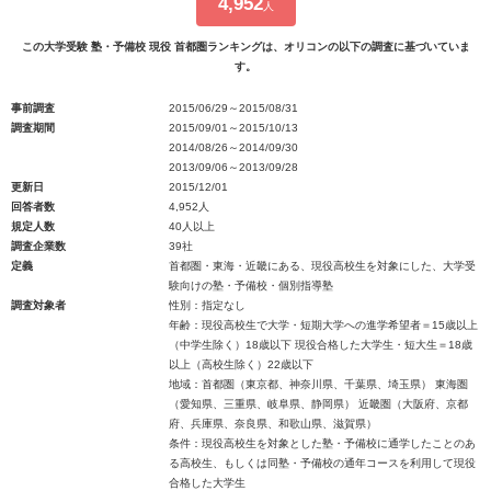
4,952
人
この大学受験 塾・予備校 現役 首都圏ランキングは、オリコンの以下の調査に基づいていま
す。
事前調査
2015/06/29～2015/08/31
調査期間
2015/09/01～2015/10/13
2014/08/26～2014/09/30
2013/09/06～2013/09/28
更新日
2015/12/01
回答者数
4,952人
規定人数
40人以上
調査企業数
39社
定義
首都圏・東海・近畿にある、現役高校生を対象にした、大学受
験向けの塾・予備校・個別指導塾
調査対象者
性別：指定なし
年齢：現役高校生で大学・短期大学への進学希望者＝15歳以上
（中学生除く）18歳以下 現役合格した大学生・短大生＝18歳
以上（高校生除く）22歳以下
地域：首都圏（東京都、神奈川県、千葉県、埼玉県） 東海圏
（愛知県、三重県、岐阜県、静岡県） 近畿圏（大阪府、京都
府、兵庫県、奈良県、和歌山県、滋賀県）
条件：現役高校生を対象とした塾・予備校に通学したことのあ
る高校生、もしくは同塾・予備校の通年コースを利用して現役
合格した大学生