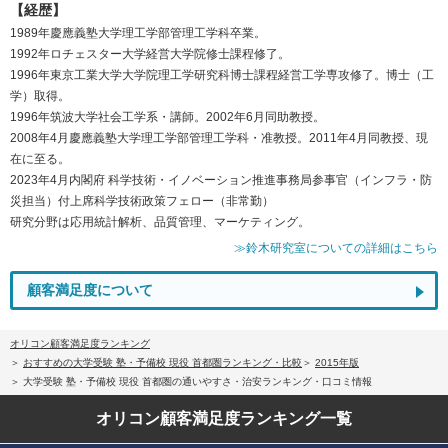
【経歴】
1989年慶應義塾大学理工学部管理工学科卒業。
1992年ロチェスター大学経営大学院修士課程修了。
1996年東京工業大学大学院理工学研究科博士課程経営工学専攻修了。博士（工
学）取得。
1996年筑波大学社会工学系・講師。2002年6月同助教授。
2008年4月慶應義塾大学理工学部管理工学科・准教授。2011年4月同教授、現
在に至る。
2023年4月内閣府 科学技術・イノベーション推進事務局参事官（インフラ・防
災担当）付上席科学技術政策フェロー（非常勤）
研究分野は応用統計解析、品質管理、マーケティング。
≫鈴木研究室についての詳細はこちら
顧客満足度について
オリコン顧客満足度ランキング
おすすめの大学受験 塾・予備校 現役 首都圏ランキング・比較
2015年版
大学受験 塾・予備校 現役 首都圏の通いやすさ・治安ランキング・口コミ情報
オリコン顧客満足度
ランキング一覧