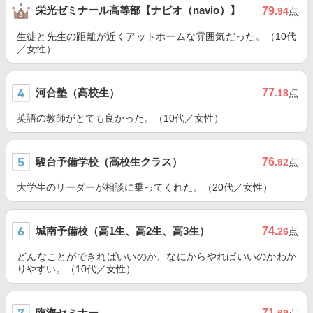
栄光ゼミナール高等部【ナビオ（navio）】
79
.94
点
生徒と先生の距離が近くアットホームな雰囲気だった。（10代
／女性）
河合塾（高校生）
77
.18
点
英語の教師がとても良かった。（10代／女性）
駿台予備学校（高校生クラス）
76
.92
点
大学生のリーダーが相談に乗ってくれた。（20代／女性）
城南予備校（高1生、高2生、高3生）
74
.26
点
どんなことができればいいのか、なにからやればいいのかわか
りやすい。（10代／女性）
臨海セミナー
71