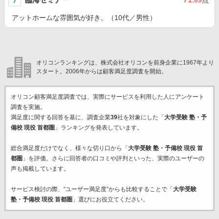
.69
点
アットホームな雰囲気が好き。（10代／男性）
オリコンランキングは、株式会社オリコンを前身企業に1967年より
スタート。2006年からは顧客満足度調査を開始。
オリコン顧客満足度調査では、実際にサービスを利用した
人にアンケート
調査を実施。
満足度に関する回答を基に、調査企業
39
社を対象にした「
大学受験 塾・予
備校 現役 首都圏
」ランキングを発表しています。
総合満足度だけでなく、様々な切り口から「
大学受験 塾・予備校 現役 首
都圏
」を評価。さらに回答者の口コミや評判といった、実際のユーザーの
声も掲載しています。
サービス検討の際、“ユーザー満足度”からも比較することで「
大学受験
塾・予備校 現役 首都圏
」選びにお役立てください。