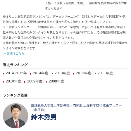
※塾・予備校（首都圏・近畿）、個別指導塾調査時の調査対象
者となります
※オリコン顧客満足度ランキングは、データクリーニング（回収したデータから不正回答や異
常値を排除）および調査対象者条件から外れた回答を除外した上で作成しています。
※「総合ランキング」、「評価項目別」、部門の「業態別」においては有効回答者数が規定人
数を満たした企業のみランクイン対象となります。その他の部門においては有効回答者数が規
定人数の半数以上の企業がランクイン対象となります。
※総合得点が60.00点以上で、他人に薦めたくないと回答した人の割合が基準値以下の企業がラ
ンクイン対象となります。
≫ 詳細はこちら
過去ランキング
2014-2015年
2014年度
2013年度
2012年度
2011年度
2010年度
2009年度
2008年度
ランキング監修
慶應義塾大学理工学部教授／内閣府 上席科学技術政策フェロー
（非常勤）
鈴木秀男