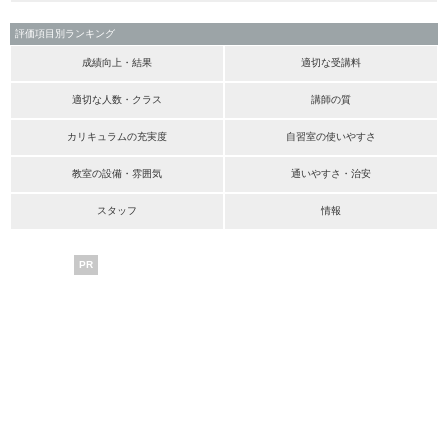
評価項目別ランキング
成績向上・結果
適切な受講料
適切な人数・クラス
講師の質
カリキュラムの充実度
自習室の使いやすさ
教室の設備・雰囲気
通いやすさ・治安
スタッフ
情報
PR