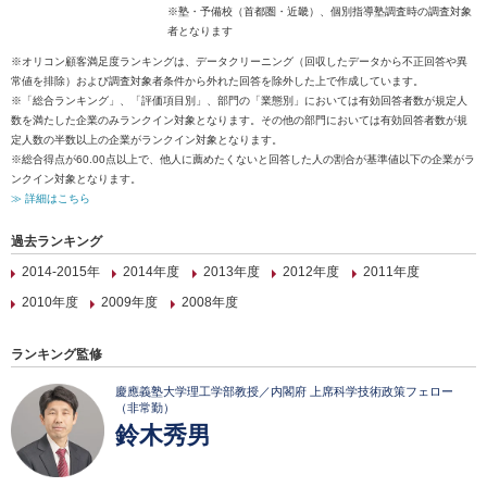
※塾・予備校（首都圏・近畿）、個別指導塾調査時の調査対象
者となります
※オリコン顧客満足度ランキングは、データクリーニング（回収したデータから不正回答や異
常値を排除）および調査対象者条件から外れた回答を除外した上で作成しています。
※「総合ランキング」、「評価項目別」、部門の「業態別」においては有効回答者数が規定人
数を満たした企業のみランクイン対象となります。その他の部門においては有効回答者数が規
定人数の半数以上の企業がランクイン対象となります。
※総合得点が60.00点以上で、他人に薦めたくないと回答した人の割合が基準値以下の企業がラ
ンクイン対象となります。
≫ 詳細はこちら
過去ランキング
2014-2015年
2014年度
2013年度
2012年度
2011年度
2010年度
2009年度
2008年度
ランキング監修
慶應義塾大学理工学部教授／内閣府 上席科学技術政策フェロー
（非常勤）
鈴木秀男