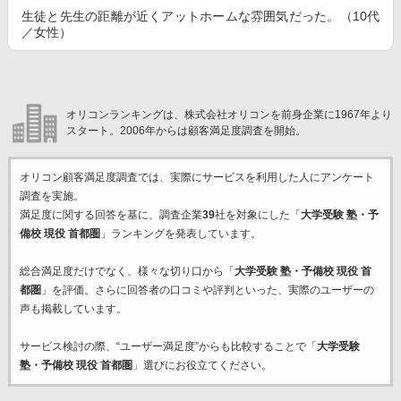
生徒と先生の距離が近くアットホームな雰囲気だった。（10代
／女性）
オリコンランキングは、株式会社オリコンを前身企業に1967年より
スタート。2006年からは顧客満足度調査を開始。
オリコン顧客満足度調査では、実際にサービスを利用した
人にアンケート
調査を実施。
満足度に関する回答を基に、調査企業
39
社を対象にした「
大学受験 塾・予
備校 現役 首都圏
」ランキングを発表しています。
総合満足度だけでなく、様々な切り口から「
大学受験 塾・予備校 現役 首
都圏
」を評価。さらに回答者の口コミや評判といった、実際のユーザーの
声も掲載しています。
サービス検討の際、“ユーザー満足度”からも比較することで「
大学受験
塾・予備校 現役 首都圏
」選びにお役立てください。