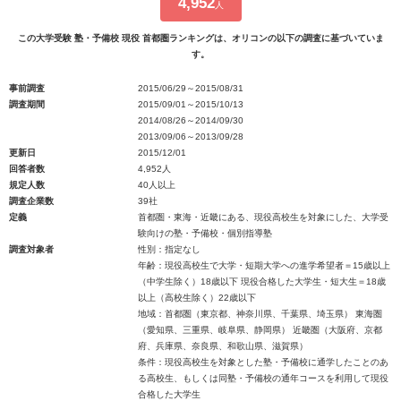
4,952
人
この大学受験 塾・予備校 現役 首都圏ランキングは、オリコンの以下の調査に基づいていま
す。
事前調査
2015/06/29～2015/08/31
調査期間
2015/09/01～2015/10/13
2014/08/26～2014/09/30
2013/09/06～2013/09/28
更新日
2015/12/01
回答者数
4,952人
規定人数
40人以上
調査企業数
39社
定義
首都圏・東海・近畿にある、現役高校生を対象にした、大学受
験向けの塾・予備校・個別指導塾
調査対象者
性別：指定なし
年齢：現役高校生で大学・短期大学への進学希望者＝15歳以上
（中学生除く）18歳以下 現役合格した大学生・短大生＝18歳
以上（高校生除く）22歳以下
地域：首都圏（東京都、神奈川県、千葉県、埼玉県） 東海圏
（愛知県、三重県、岐阜県、静岡県） 近畿圏（大阪府、京都
府、兵庫県、奈良県、和歌山県、滋賀県）
条件：現役高校生を対象とした塾・予備校に通学したことのあ
る高校生、もしくは同塾・予備校の通年コースを利用して現役
合格した大学生