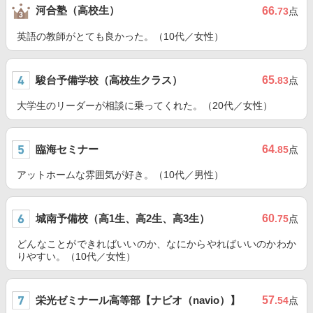
河合塾（高校生）
66
.73
点
英語の教師がとても良かった。（10代／女性）
駿台予備学校（高校生クラス）
65
.83
点
大学生のリーダーが相談に乗ってくれた。（20代／女性）
臨海セミナー
64
.85
点
アットホームな雰囲気が好き。（10代／男性）
城南予備校（高1生、高2生、高3生）
60
.75
点
どんなことができればいいのか、なにからやればいいのかわか
りやすい。（10代／女性）
栄光ゼミナール高等部【ナビオ（navio）】
57
.54
点