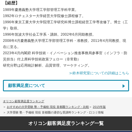
【経歴】
1989年慶應義塾大学理工学部管理工学科卒業。
1992年ロチェスター大学経営大学院修士課程修了。
1996年東京工業大学大学院理工学研究科博士課程経営工学専攻修了。博士（工
学）取得。
1996年筑波大学社会工学系・講師。2002年6月同助教授。
2008年4月慶應義塾大学理工学部管理工学科・准教授。2011年4月同教授、現
在に至る。
2023年4月内閣府 科学技術・イノベーション推進事務局参事官（インフラ・防
災担当）付上席科学技術政策フェロー（非常勤）
研究分野は応用統計解析、品質管理、マーケティング。
≫鈴木研究室についての詳細はこちら
顧客満足度について
オリコン顧客満足度ランキング
おすすめの大学受験 塾・予備校 現役 首都圏ランキング・比較
2015年版
大学受験 塾・予備校 現役 首都圏の適切な受講料ランキング・口コミ情報
オリコン顧客満足度
ランキング一覧