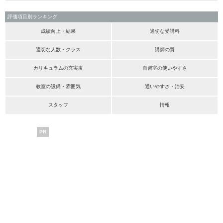
評価項目別ランキング
成績向上・結果
適切な受講料
適切な人数・クラス
講師の質
カリキュラムの充実度
自習室の使いやすさ
教室の設備・雰囲気
通いやすさ・治安
スタッフ
情報
PR