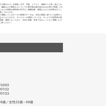
で公開されている情報（文字、写真、イラスト、画像データ等）及びこれ
・編集および構造などについての著作権は株式会社oricon MEに帰属してお
これらの情報を権利者の許可なく無断転載・複製などの二次利用を行うこ
禁じております。
で掲載しているすべての情報やデータは、当社の調査に基づいた結果から
ものとなりますが、サービスへの感想については、サービスの利用者が提
見解・感想となっており、当社の見解・意見ではないことをご理解いただ
ご覧ください。
/10/03
/07/22
/07/23
9歳／女性22歳～69歳