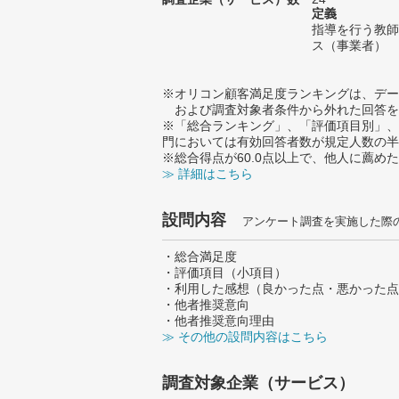
定義
指導を行う教師
ス（事業者）
※オリコン顧客満足度ランキングは、デー
および調査対象者条件から外れた回答を
※「総合ランキング」、「評価項目別」、
門においては有効回答者数が規定人数の半
※総合得点が60.0点以上で、他人に薦
≫ 詳細はこちら
設問内容
アンケート調査を実施した際
・総合満足度
・評価項目（小項目）
・利用した感想（良かった点・悪かった点
・他者推奨意向
・他者推奨意向理由
≫ その他の設問内容はこちら
調査対象企業（サービス）