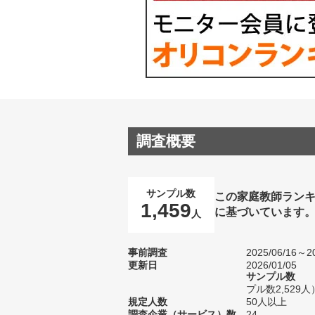
調査概要
サンプル数
この家庭教師ラン
1,459
に基づいています
人
事前調査
2025/06/16～20
更新日
2026/01/05
サンプル数
プル数2,529人
規定人数
50人以上
調査企業（サービス）数
24