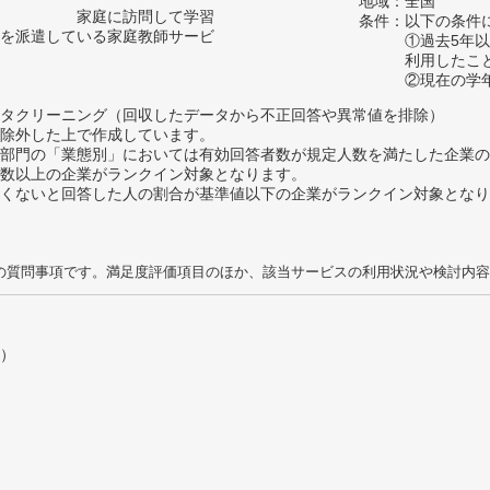
地域：全国
家庭に訪問して学習
条件：以下の条件
を派遣している家庭教師サービ
①過去5年
利用したこ
②現在の学
タクリーニング（回収したデータから不正回答や異常値を排除）
除外した上で作成しています。
部門の「業態別」においては有効回答者数が規定人数を満たした企業の
数以上の企業がランクイン対象となります。
めたくないと回答した人の割合が基準値以下の企業がランクイン対象とな
の質問事項です。満足度評価項目のほか、該当サービスの利用状況や検討内容
）