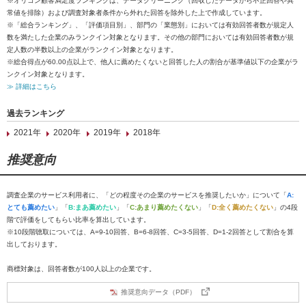
※オリコン顧客満足度ランキングは、データクリーニング（回収したデータから不正回答や異
常値を排除）および調査対象者条件から外れた回答を除外した上で作成しています。
※「総合ランキング」、「評価項目別」、部門の「業態別」においては有効回答者数が規定人
数を満たした企業のみランクイン対象となります。その他の部門においては有効回答者数が規
定人数の半数以上の企業がランクイン対象となります。
※総合得点が60.00点以上で、他人に薦めたくないと回答した人の割合が基準値以下の企業がラ
ンクイン対象となります。
≫ 詳細はこちら
過去ランキング
2021年
2020年
2019年
2018年
推奨意向
調査企業のサービス利用者に、「どの程度その企業のサービスを推奨したいか」について「
A:
とても薦めたい
」「
B:まあ薦めたい
」「
C:あまり薦めたくない
」「
D:全く薦めたくない
」の4段
階で評価をしてもらい比率を算出しています。
※10段階聴取については、A=9-10回答、B=6-8回答、C=3-5回答、D=1-2回答として割合を算
出しております。
商標対象は、回答者数が100人以上の企業です。
推奨意向データ（PDF）