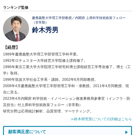
ランキング監修
慶應義塾大学理工学部教授／内閣府 上席科学技術政策フェロー
（非常勤）
鈴木秀男
【経歴】
1989年慶應義塾大学理工学部管理工学科卒業。
1992年ロチェスター大学経営大学院修士課程修了。
1996年東京工業大学大学院理工学研究科博士課程経営工学専攻修了。博士（工
学）取得。
1996年筑波大学社会工学系・講師。2002年6月同助教授。
2008年4月慶應義塾大学理工学部管理工学科・准教授。2011年4月同教授、現
在に至る。
2023年4月内閣府 科学技術・イノベーション推進事務局参事官（インフラ・防
災担当）付上席科学技術政策フェロー（非常勤）
研究分野は応用統計解析、品質管理、マーケティング。
≫鈴木研究室についての詳細はこちら
顧客満足度について