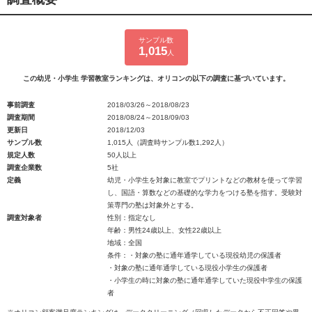
サンプル数
1,015
人
この幼児・小学生 学習教室ランキングは、オリコンの以下の調査に基づいています。
事前調査
2018/03/26～2018/08/23
調査期間
2018/08/24～2018/09/03
更新日
2018/12/03
サンプル数
1,015人（調査時サンプル数1,292人）
規定人数
50人以上
調査企業数
5社
定義
幼児・小学生を対象に教室でプリントなどの教材を使って学習
し、国語・算数などの基礎的な学力をつける塾を指す。受験対
策専門の塾は対象外とする。
調査対象者
性別：指定なし
年齢：男性24歳以上、女性22歳以上
地域：全国
条件：・対象の塾に通年通学している現役幼児の保護者
・対象の塾に通年通学している現役小学生の保護者
・小学生の時に対象の塾に通年通学していた現役中学生の保護
者