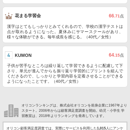
花まる学習会
66
.71
点
漢字はとてもしっかりとみてくれるので、学校の漢字テストは
点が取れるようになった。夏休みにサマースクールがあり、
様々な体験ができる。毎年成長を感じる。（40代／女性）
64
KUMON
.15
点
子供が苦手なところは繰り返して学習できるように配慮して下
さり、単元が進んでからも振り返り学習的にプリントを組んで
くださるので、しっかりと学習内容を定着させることができる
ようになったことです。（40代／女性）
オリコンランキングは、株式会社オリコンを前身企業に1967年より
スタート。2006年からは顧客満足度調査を開始。幼児・小学生 学
習教室は、2018年よりランキングを発表しています。
オリコン顧客満足度調査では、実際にサービスを利用した
1,015
人にアンケ