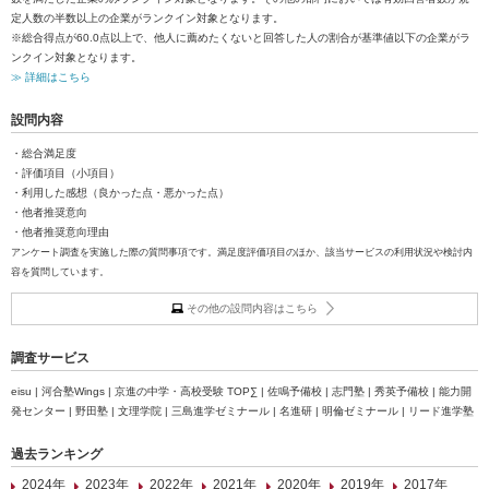
定人数の半数以上の企業がランクイン対象となります。
※総合得点が60.0点以上で、他人に薦めたくないと回答した人の割合が基準値以下の企業がラ
ンクイン対象となります。
≫ 詳細はこちら
設問内容
・総合満足度
・評価項目（小項目）
・利用した感想（良かった点・悪かった点）
・他者推奨意向
・他者推奨意向理由
アンケート調査を実施した際の質問事項です。満足度評価項目のほか、該当サービスの利用状況や検討内
容を質問しています。
その他の設問内容はこちら
調査サービス
eisu | 河合塾Wings | 京進の中学・高校受験 TOP∑ | 佐鳴予備校 | 志門塾 | 秀英予備校 | 能力開
発センター | 野田塾 | 文理学院 | 三島進学ゼミナール | 名進研 | 明倫ゼミナール | リード進学塾
過去ランキング
2024年
2023年
2022年
2021年
2020年
2019年
2017年