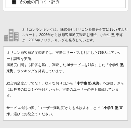
その他の口コミ・評判
オリコンランキングは、株式会社オリコンを前身企業に1967年より
スタート。2006年からは顧客満足度調査を開始。小学生 塾 東海
は、2016年よりランキングを発表しています。
オリコン顧客満足度調査では、実際にサービスを利用した
769
人にアンケ
ート調査を実施。
満足度に関する回答を基に、調査した
16
サービスを対象にした「
小学生 塾
東海
」ランキングを発表しています。
総合満足度だけでなく、様々な切り口から「
小学生 塾 東海
」を評価。さら
に回答者の口コミや評判といった、実際のユーザーの声も掲載していま
す。
サービス検討の際、“ユーザー満足度”からも比較することで「
小学生 塾 東
海
」選びにお役立てください。