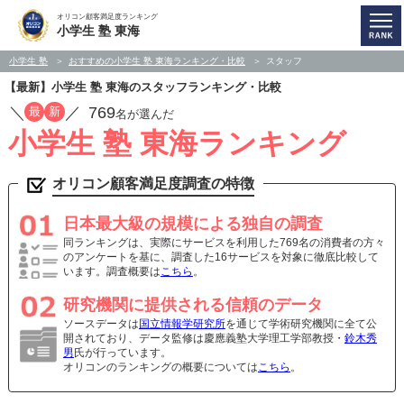
オリコン顧客満足度ランキング
小学生 塾 東海
小学生 塾
おすすめの小学生 塾 東海ランキング・比較
スタッフ
【最新】小学生 塾 東海のスタッフランキング・比較
／
／
769
最
新
名が選んだ
小学生 塾 東海ランキング
オリコン顧客満足度調査の特徴
日本最大級の規模による独自の調査
同ランキングは、実際にサービスを利用した769名の消費者の方々
のアンケートを基に、調査した16サービスを対象に徹底比較して
います。調査概要は
こちら
。
研究機関に提供される信頼のデータ
ソースデータは
国立情報学研究所
を通じて学術研究機関に全て公
開されており、データ監修は慶應義塾大学理工学部教授・
鈴木秀
男
氏が行っています。
オリコンのランキングの概要については
こちら
。