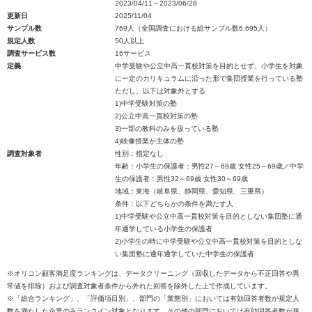
2023/04/11～2023/06/28
更新日
2025/11/04
サンプル数
769人（全国調査における総サンプル数6,695人）
規定人数
50人以上
調査サービス数
16サービス
定義
中学受験や公立中高一貫校対策を目的とせず、小学生を対象
に一定のカリキュラムに沿った形で集団授業を行っている塾
ただし、以下は対象外とする
1)中学受験対策の塾
2)公立中高一貫校対策の塾
3)一部の教科のみを扱っている塾
4)映像授業が主体の塾
調査対象者
性別：指定なし
年齢：小学生の保護者：男性27～69歳 女性25～69歳／中学
生の保護者：男性32～69歳 女性30～69歳
地域：東海（岐阜県、静岡県、愛知県、三重県）
条件：以下どちらかの条件を満たす人
1)中学受験や公立中高一貫校対策を目的としない集団塾に通
年通学している小学生の保護者
2)小学生の時に中学受験や公立中高一貫校対策を目的としな
い集団塾に通年通学していた中学生の保護者
※オリコン顧客満足度ランキングは、データクリーニング（回収したデータから不正回答や異
常値を排除）および調査対象者条件から外れた回答を除外した上で作成しています。
※「総合ランキング」、「評価項目別」、部門の「業態別」においては有効回答者数が規定人
数を満たした企業のみランクイン対象となります。その他の部門においては有効回答者数が規