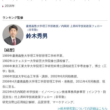
2016年
ランキング監修
慶應義塾大学理工学部教授／内閣府 上席科学技術政策フェロー
（非常勤）
鈴木秀男
【経歴】
1989年慶應義塾大学理工学部管理工学科卒業。
1992年ロチェスター大学経営大学院修士課程修了。
1996年東京工業大学大学院理工学研究科博士課程経営工学専攻修了。博士（工
学）取得。
1996年筑波大学社会工学系・講師。2002年6月同助教授。
2008年4月慶應義塾大学理工学部管理工学科・准教授。2011年4月同教授、現
在に至る。
2023年4月内閣府 科学技術・イノベーション推進事務局参事官（インフラ・防
災担当）付上席科学技術政策フェロー（非常勤）
研究分野は応用統計解析、品質管理、マーケティング。
≫鈴木研究室についての詳細はこちら