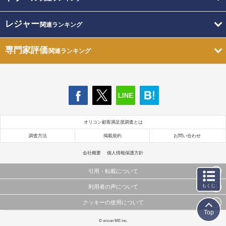
レジャー
関連ランキング
専門家評価
関連ランキング
オリコン顧客満足度調査とは
調査方法
掲載規約
お問い合わせ
会社概要
個人情報保護方針
引用・転載について
もくじ
利用者の声について
当サイトで公開されている情報（文字、写真、イラスト、画像データ等）及びこれらの配置・
編集および構造などについての著作権は株式会社oricon MEに帰属しております。
クッキーの使用について
当サイトに掲載している内容はすべてサービスの利用者が提出された見解・感想です。
これらの情報を権利者の許可なく無断転載・複製などの二次利用を行うことは固く禁じており
Top
弊社が内容について正確性を含め一切保証するものではありません。
ます。
このサイトでは Cookie を使用して、ユーザーに合わせたコンテンツや広告の表示、ソーシャル
© oricon ME inc.
弊社の見解・ 意見ではないことをご理解いただいた上でご覧ください。