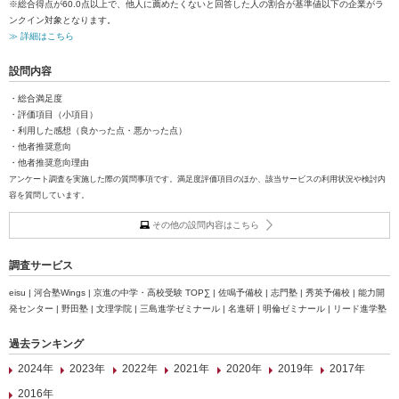
※総合得点が60.0点以上で、他人に薦めたくないと回答した人の割合が基準値以下の企業がラ
ンクイン対象となります。
≫ 詳細はこちら
設問内容
・総合満足度
・評価項目（小項目）
・利用した感想（良かった点・悪かった点）
・他者推奨意向
・他者推奨意向理由
アンケート調査を実施した際の質問事項です。満足度評価項目のほか、該当サービスの利用状況や検討内
容を質問しています。
その他の設問内容はこちら
調査サービス
eisu | 河合塾Wings | 京進の中学・高校受験 TOP∑ | 佐鳴予備校 | 志門塾 | 秀英予備校 | 能力開
発センター | 野田塾 | 文理学院 | 三島進学ゼミナール | 名進研 | 明倫ゼミナール | リード進学塾
過去ランキング
2024年
2023年
2022年
2021年
2020年
2019年
2017年
2016年