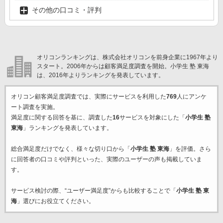
その他の口コミ・評判
オリコンランキングは、株式会社オリコンを前身企業に1967年より
スタート。2006年からは顧客満足度調査を開始。小学生 塾 東海
は、2016年よりランキングを発表しています。
オリコン顧客満足度調査では、実際にサービスを利用した
769
人にアンケ
ート調査を実施。
満足度に関する回答を基に、調査した
16
サービスを対象にした「
小学生 塾
東海
」ランキングを発表しています。
総合満足度だけでなく、様々な切り口から「
小学生 塾 東海
」を評価。さら
に回答者の口コミや評判といった、実際のユーザーの声も掲載していま
す。
サービス検討の際、“ユーザー満足度”からも比較することで「
小学生 塾 東
海
」選びにお役立てください。