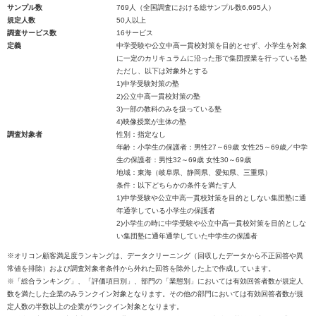
サンプル数
769人（全国調査における総サンプル数6,695人）
規定人数
50人以上
調査サービス数
16サービス
定義
中学受験や公立中高一貫校対策を目的とせず、小学生を対象
に一定のカリキュラムに沿った形で集団授業を行っている塾
ただし、以下は対象外とする
1)中学受験対策の塾
2)公立中高一貫校対策の塾
3)一部の教科のみを扱っている塾
4)映像授業が主体の塾
調査対象者
性別：指定なし
年齢：小学生の保護者：男性27～69歳 女性25～69歳／中学
生の保護者：男性32～69歳 女性30～69歳
地域：東海（岐阜県、静岡県、愛知県、三重県）
条件：以下どちらかの条件を満たす人
1)中学受験や公立中高一貫校対策を目的としない集団塾に通
年通学している小学生の保護者
2)小学生の時に中学受験や公立中高一貫校対策を目的としな
い集団塾に通年通学していた中学生の保護者
※オリコン顧客満足度ランキングは、データクリーニング（回収したデータから不正回答や異
常値を排除）および調査対象者条件から外れた回答を除外した上で作成しています。
※「総合ランキング」、「評価項目別」、部門の「業態別」においては有効回答者数が規定人
数を満たした企業のみランクイン対象となります。その他の部門においては有効回答者数が規
定人数の半数以上の企業がランクイン対象となります。