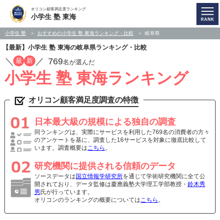
オリコン顧客満足度ランキング
小学生 塾 東海
小学生 塾
おすすめの小学生 塾 東海ランキング・比較
岐阜県
【最新】小学生 塾 東海の岐阜県ランキング・比較
／
／
769
最
新
名が選んだ
小学生 塾 東海ランキング
オリコン顧客満足度調査の特徴
日本最大級の規模による独自の調査
同ランキングは、実際にサービスを利用した769名の消費者の方々
のアンケートを基に、調査した16サービスを対象に徹底比較して
います。調査概要は
こちら
。
研究機関に提供される信頼のデータ
ソースデータは
国立情報学研究所
を通じて学術研究機関に全て公
開されており、データ監修は慶應義塾大学理工学部教授・
鈴木秀
男
氏が行っています。
オリコンのランキングの概要については
こちら
。