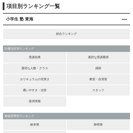
項目別ランキング一覧
小学生 塾 東海
総合ランキング
評価項目別ランキング
受講効果
適切な受講費用
適切な人数・クラス
講師
カリキュラムの充実さ
教室・自習室
通いやすさ・治安
スタッフ
提供情報
都道府県別ランキング
岐阜県
静岡県