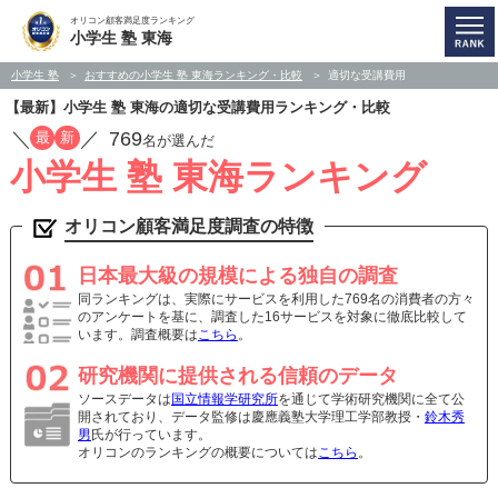
オリコン顧客満足度ランキング
小学生 塾 東海
小学生 塾
おすすめの小学生 塾 東海ランキング・比較
適切な受講費用
【最新】小学生 塾 東海の適切な受講費用ランキング・比較
／
／
769
最
新
名が選んだ
小学生 塾 東海ランキング
オリコン顧客満足度調査の特徴
日本最大級の規模による独自の調査
同ランキングは、実際にサービスを利用した769名の消費者の方々
のアンケートを基に、調査した16サービスを対象に徹底比較して
います。調査概要は
こちら
。
研究機関に提供される信頼のデータ
ソースデータは
国立情報学研究所
を通じて学術研究機関に全て公
開されており、データ監修は慶應義塾大学理工学部教授・
鈴木秀
男
氏が行っています。
オリコンのランキングの概要については
こちら
。