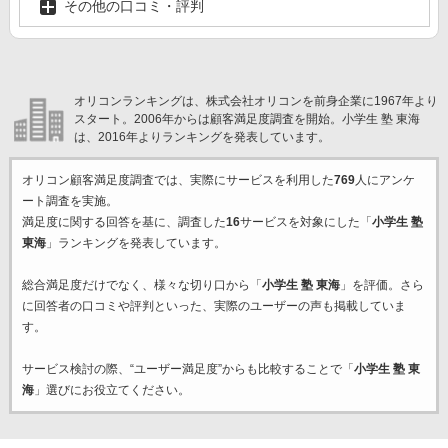
その他の口コミ・評判
オリコンランキングは、株式会社オリコンを前身企業に1967年より
スタート。2006年からは顧客満足度調査を開始。小学生 塾 東海
は、2016年よりランキングを発表しています。
オリコン顧客満足度調査では、実際にサービスを利用した
769
人にアンケ
ート調査を実施。
満足度に関する回答を基に、調査した
16
サービスを対象にした「
小学生 塾
東海
」ランキングを発表しています。
総合満足度だけでなく、様々な切り口から「
小学生 塾 東海
」を評価。さら
に回答者の口コミや評判といった、実際のユーザーの声も掲載していま
す。
サービス検討の際、“ユーザー満足度”からも比較することで「
小学生 塾 東
海
」選びにお役立てください。