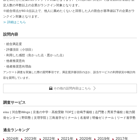
定人数の半数以上の企業がランクイン対象となります。
※総合得点が60.0点以上で、他人に薦めたくないと回答した人の割合が基準値以下の企業がラ
ンクイン対象となります。
≫ 詳細はこちら
設問内容
・総合満足度
・評価項目（小項目）
・利用した感想（良かった点・悪かった点）
・他者推奨意向
・他者推奨意向理由
アンケート調査を実施した際の質問事項です。満足度評価項目のほか、該当サービスの利用状況や検討内
容を質問しています。
その他の設問内容はこちら
調査サービス
eisu | 河合塾Wings | 京進の中学・高校受験 TOP∑ | 佐鳴予備校 | 志門塾 | 秀英予備校 | 能力開
発センター | 野田塾 | 文理学院 | 三島進学ゼミナール | 名進研 | 明倫ゼミナール | リード進学塾
過去ランキング
2024年
2023年
2022年
2021年
2020年
2019年
2017年