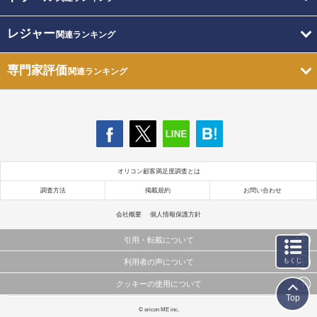
レジャー
関連ランキング
専門家評価
関連ランキング
オリコン顧客満足度調査とは
調査方法
掲載規約
お問い合わせ
会社概要
個人情報保護方針
引用・転載について
もくじ
利用者の声について
当サイトで公開されている情報（文字、写真、イラスト、画像データ等）及びこれらの配置・
編集および構造などについての著作権は株式会社oricon MEに帰属しております。
クッキーの使用について
当サイトに掲載している内容はすべてサービスの利用者が提出された見解・感想です。
これらの情報を権利者の許可なく無断転載・複製などの二次利用を行うことは固く禁じており
Top
弊社が内容について正確性を含め一切保証するものではありません。
ます。
このサイトでは Cookie を使用して、ユーザーに合わせたコンテンツや広告の表示、ソーシャル
© oricon ME inc.
弊社の見解・ 意見ではないことをご理解いただいた上でご覧ください。