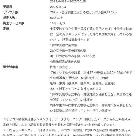
2023/04/11～2023/06/28
更新日
2025/11/04
サンプル数
769人（全国調査における総サンプル数6,695人）
規定人数
50人以上
調査サービス数
16サービス
定義
中学受験や公立中高一貫校対策を目的とせず、小学生を対象
に一定のカリキュラムに沿った形で集団授業を行っている塾
ただし、以下は対象外とする
1)中学受験対策の塾
2)公立中高一貫校対策の塾
3)一部の教科のみを扱っている塾
4)映像授業が主体の塾
調査対象者
性別：指定なし
年齢：小学生の保護者：男性27～69歳 女性25～69歳／中学
生の保護者：男性32～69歳 女性30～69歳
地域：東海（岐阜県、静岡県、愛知県、三重県）
条件：以下どちらかの条件を満たす人
1)中学受験や公立中高一貫校対策を目的としない集団塾に通
年通学している小学生の保護者
2)小学生の時に中学受験や公立中高一貫校対策を目的としな
い集団塾に通年通学していた中学生の保護者
※オリコン顧客満足度ランキングは、データクリーニング（回収したデータから不正回答や異
常値を排除）および調査対象者条件から外れた回答を除外した上で作成しています。
※「総合ランキング」、「評価項目別」、部門の「業態別」においては有効回答者数が規定人
数を満たした企業のみランクイン対象となります。その他の部門においては有効回答者数が規