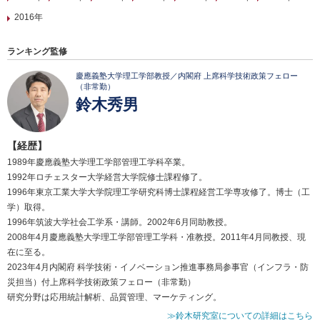
2016年
ランキング監修
慶應義塾大学理工学部教授／内閣府 上席科学技術政策フェロー
（非常勤）
鈴木秀男
【経歴】
1989年慶應義塾大学理工学部管理工学科卒業。
1992年ロチェスター大学経営大学院修士課程修了。
1996年東京工業大学大学院理工学研究科博士課程経営工学専攻修了。博士（工
学）取得。
1996年筑波大学社会工学系・講師。2002年6月同助教授。
2008年4月慶應義塾大学理工学部管理工学科・准教授。2011年4月同教授、現
在に至る。
2023年4月内閣府 科学技術・イノベーション推進事務局参事官（インフラ・防
災担当）付上席科学技術政策フェロー（非常勤）
研究分野は応用統計解析、品質管理、マーケティング。
≫鈴木研究室についての詳細はこちら