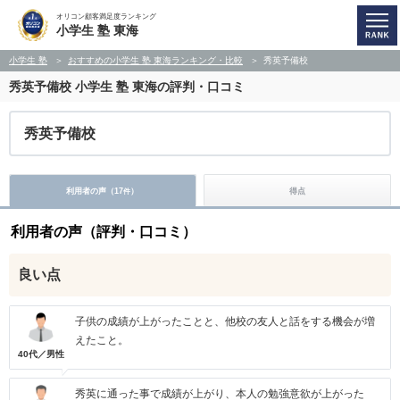
オリコン顧客満足度ランキング
小学生 塾 東海
小学生 塾
おすすめの小学生 塾 東海ランキング・比較
秀英予備校
秀英予備校
小学生 塾 東海の評判・口コミ
秀英予備校
利用者の声（
17
）
得点
件
利用者の声（評判・口コミ）
良い点
子供の成績が上がったことと、他校の友人と話をする機会が増
えたこと。
40代／男性
秀英に通った事で成績が上がり、本人の勉強意欲が上がった