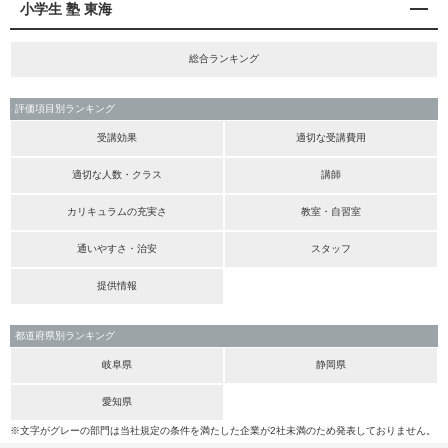
小学生 塾 東海
総合ランキング
評価項目別ランキング
受講効果
適切な受講費用
適切な人数・クラス
講師
カリキュラムの充実さ
教室・自習室
通いやすさ・治安
スタッフ
提供情報
都道府県別ランキング
岐阜県
静岡県
愛知県
※文字がグレーの部門は当社規定の条件を満たした企業が2社未満のため発表しておりません。