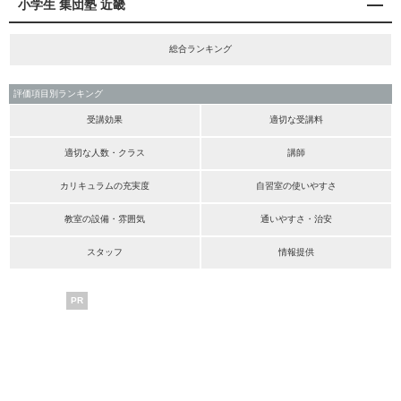
小学生 集団塾 近畿
総合ランキング
評価項目別ランキング
受講効果
適切な受講料
適切な人数・クラス
講師
カリキュラムの充実度
自習室の使いやすさ
教室の設備・雰囲気
通いやすさ・治安
スタッフ
情報提供
PR