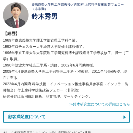
慶應義塾大学理工学部教授／内閣府 上席科学技術政策フェロー
（非常勤）
鈴木秀男
【経歴】
1989年慶應義塾大学理工学部管理工学科卒業。
1992年ロチェスター大学経営大学院修士課程修了。
1996年東京工業大学大学院理工学研究科博士課程経営工学専攻修了。博士（工
学）取得。
1996年筑波大学社会工学系・講師。2002年6月同助教授。
2008年4月慶應義塾大学理工学部管理工学科・准教授。2011年4月同教授、現
在に至る。
2023年4月内閣府 科学技術・イノベーション推進事務局参事官（インフラ・防
災担当）付上席科学技術政策フェロー（非常勤）
研究分野は応用統計解析、品質管理、マーケティング。
≫鈴木研究室についての詳細はこちら
顧客満足度について
オリコン顧客満足度ランキング
小学生 集団塾ランキング・比較