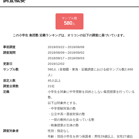
調査概要
サンプル数
580
人
この小学生 集団塾 近畿ランキングは、オリコンの以下の調査に基づいています。
事前調査
2019/03/22～2019/08/08
調査期間
2019/08/09～2019/09/02
2018/08/17～2018/09/03
更新日
2019/12/02
サンプル数
580人（首都圏・東海・近畿調査における総サンプル数2,668
人）
規定人数
40人以上
調査企業数
21社
定義
小学生を対象に中学受験を目的としない集団授業を行っている
塾。
以下は対象外とする。
・中学受験対策の塾
・公立中高一貫校対策の塾
・一部の教科のみを扱っている塾
・映像授業が主体の塾
調査対象者
性別：指定なし
年齢：現役小学生を持つ保護者：男性29歳以上、女性27歳以