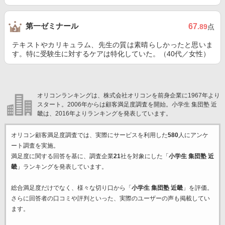
第一ゼミナール
67
.89
点
テキストやカリキュラム、先生の質は素晴らしかったと思いま
す。特に受験生に対するケアは特化していた。（40代／女性）
オリコンランキングは、株式会社オリコンを前身企業に1967年より
スタート。2006年からは顧客満足度調査を開始。小学生 集団塾 近
畿は、2016年よりランキングを発表しています。
オリコン顧客満足度調査では、実際にサービスを利用した
580
人にアンケ
ート調査を実施。
満足度に関する回答を基に、調査企業
21
社を対象にした「
小学生 集団塾 近
畿
」ランキングを発表しています。
総合満足度だけでなく、様々な切り口から「
小学生 集団塾 近畿
」を評価。
さらに回答者の口コミや評判といった、実際のユーザーの声も掲載してい
ます。