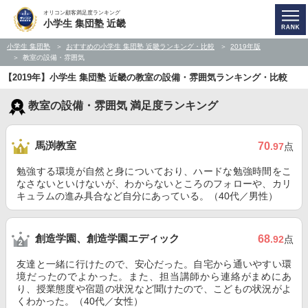
オリコン顧客満足度ランキング
小学生 集団塾 近畿
小学生 集団塾
おすすめの小学生 集団塾 近畿ランキング・比較
2019年版
教室の設備・雰囲気
【2019年】小学生 集団塾 近畿の教室の設備・雰囲気ランキング・比較
教室の設備・雰囲気 満足度ランキング
馬渕教室
70
.97
点
勉強する環境が自然と身についており、ハードな勉強時間をこ
なさないといけないが、わからないところのフォローや、カリ
キュラムの進み具合など自分にあっている。（40代／男性）
創造学園、創造学園エディック
68
.92
点
友達と一緒に行けたので、安心だった。自宅から通いやすい環
境だったのでよかった。また、担当講師から連絡がまめにあ
り、授業態度や宿題の状況など聞けたので、こどもの状況がよ
くわかった。（40代／女性）