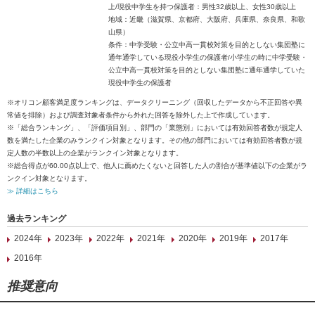
上/現役中学生を持つ保護者：男性32歳以上、女性30歳以上
地域：近畿（滋賀県、京都府、大阪府、兵庫県、奈良県、和歌
山県）
条件：中学受験・公立中高一貫校対策を目的としない集団塾に
通年通学している現役小学生の保護者/小学生の時に中学受験・
公立中高一貫校対策を目的としない集団塾に通年通学していた
現役中学生の保護者
※オリコン顧客満足度ランキングは、データクリーニング（回収したデータから不正回答や異
常値を排除）および調査対象者条件から外れた回答を除外した上で作成しています。
※「総合ランキング」、「評価項目別」、部門の「業態別」においては有効回答者数が規定人
数を満たした企業のみランクイン対象となります。その他の部門においては有効回答者数が規
定人数の半数以上の企業がランクイン対象となります。
※総合得点が60.00点以上で、他人に薦めたくないと回答した人の割合が基準値以下の企業がラ
ンクイン対象となります。
≫ 詳細はこちら
過去ランキング
2024年
2023年
2022年
2021年
2020年
2019年
2017年
2016年
推奨意向