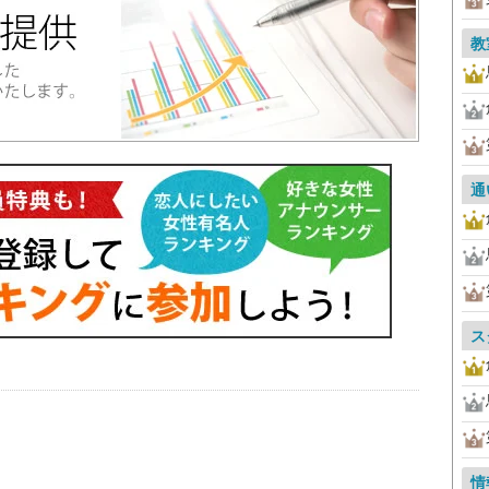
教
通
ス
情