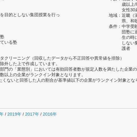
歳以上
女性30
を目的としない集団授業を行っ
地域：近畿（
県、和
条件：中学受
団塾に
塾
生の時
ている塾
しない
護者
タクリーニング（回収したデータから不正回答や異常値を排除）
除外した上で作成しています。
部門の「業態別」においては有効回答者数が規定人数を満たした企業の
数以上の企業がランクイン対象となります。
薦めたくないと回答した人の割合が基準値以下の企業がランクイン対象とな
0年
/
2019年
/
2017年
/
2016年