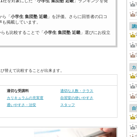
21
社を対象にした「
小学生 集団塾 近畿
」ランキングを発
から「
小学生 集団塾 近畿
」を評価。さらに回答者の口コ
声も掲載しています。
講
からも比較することで「
小学生 集団塾 近畿
」選びにお役立
カ
並び替えて比較することが出来ます。
適切な受講料
適切な人数・クラス
カリキュラムの充実度
自習室の使いやすさ
通いやすさ・治安
スタッフ
自