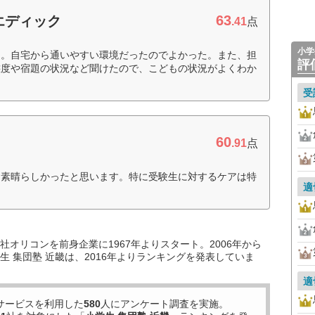
63
エディック
.41
点
小学
た。自宅から通いやすい環境だったのでよかった。また、担
評
態度や宿題の状況など聞けたので、こどもの状況がよくわか
受
60
.91
点
は素晴らしかったと思います。特に受験生に対するケアは特
適
オリコンを前身企業に1967年よりスタート。2006年から
 集団塾 近畿は、2016年よりランキングを発表していま
適
サービスを利用した
580
人にアンケート調査を実施。