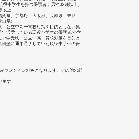
/現役中学生を持つ保護者：男性32歳以上、
歳以上
滋賀県、京都府、大阪府、兵庫県、奈良
歌山県）
験・公立中高一貫校対策を目的としない集
通年通学している現役小学生の保護者/小学
に中学受験・公立中高一貫校対策を目的と
集団塾に通年通学していた現役中学生の保
みランクイン対象となります。その他の部
ります。