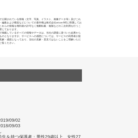
で公開されている情報（文字、写真、イラスト、画像データ等）及びこれ
・編集および構造などについての著作権は株式会社oricon MEに帰属してお
これらの情報を権利者の許可なく無断転載・複製などの二次利用を行うこ
禁じております。
で掲載しているすべての情報やデータは、当社の調査に基づいた結果から
ものとなりますが、サービスへの感想については、サービスの利用者が提
見解・感想となっており、当社の見解・意見ではないことをご理解いただ
ご覧ください。
019/09/02
018/09/03
し
生を持つ保護者：男性29歳以上、女性27