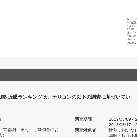
当サイト
らの配置
ります。
とは固く
当サイト
作成した
出された
いた上で
団塾 近畿ランキングは、オリコンの以下の調査に基づいてい
8
調査期間
2019/08/09～2
2018/08/17～2
人（首都圏・東海・近畿調査にお
調査対象者
性別：指定な
人）
年齢：現役小学