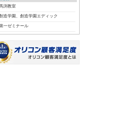
馬渕教室
創造学園、創造学園エディック
第一ゼミナール