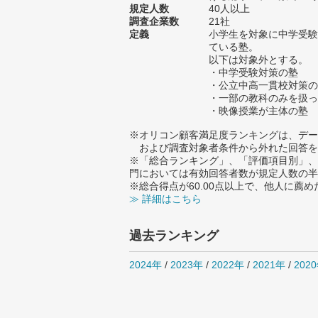
規定人数
40人以上
調査企業数
21社
定義
小学生を対象に中学受験
ている塾。
以下は対象外とする。
・中学受験対策の塾
・公立中高一貫校対策の
・一部の教科のみを扱っ
・映像授業が主体の塾
※オリコン顧客満足度ランキングは、デー
および調査対象者条件から外れた回答を
※「総合ランキング」、「評価項目別」、
門においては有効回答者数が規定人数の半
※総合得点が60.00点以上で、他人に
≫ 詳細はこちら
過去ランキング
2024年
/
2023年
/
2022年
/
2021年
/
202