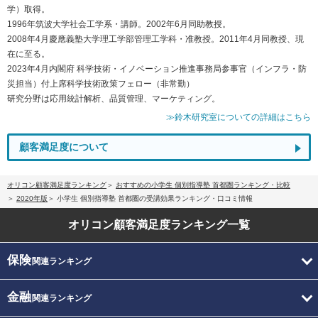
学）取得。
1996年筑波大学社会工学系・講師。2002年6月同助教授。
2008年4月慶應義塾大学理工学部管理工学科・准教授。2011年4月同教授、現
在に至る。
2023年4月内閣府 科学技術・イノベーション推進事務局参事官（インフラ・防
災担当）付上席科学技術政策フェロー（非常勤）
研究分野は応用統計解析、品質管理、マーケティング。
≫鈴木研究室についての詳細はこちら
顧客満足度について
オリコン顧客満足度ランキング
おすすめの小学生 個別指導塾 首都圏ランキング・比較
2020年版
小学生 個別指導塾 首都圏の受講効果ランキング・口コミ情報
オリコン顧客満足度
ランキング一覧
保険
関連ランキング
金融
関連ランキング