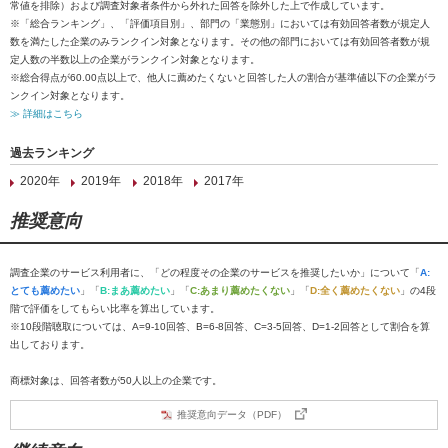
常値を排除）および調査対象者条件から外れた回答を除外した上で作成しています。
※「総合ランキング」、「評価項目別」、部門の「業態別」においては有効回答者数が規定人
数を満たした企業のみランクイン対象となります。その他の部門においては有効回答者数が規
定人数の半数以上の企業がランクイン対象となります。
※総合得点が60.00点以上で、他人に薦めたくないと回答した人の割合が基準値以下の企業がラ
ンクイン対象となります。
≫ 詳細はこちら
過去ランキング
2020年
2019年
2018年
2017年
推奨意向
調査企業のサービス利用者に、「どの程度その企業のサービスを推奨したいか」について「
A:
とても薦めたい
」「
B:まあ薦めたい
」「
C:あまり薦めたくない
」「
D:全く薦めたくない
」の4段
階で評価をしてもらい比率を算出しています。
※10段階聴取については、A=9-10回答、B=6-8回答、C=3-5回答、D=1-2回答として割合を算
出しております。
商標対象は、回答者数が50人以上の企業です。
推奨意向データ（PDF）