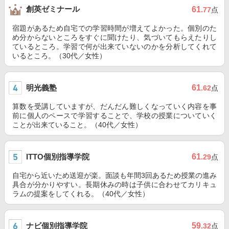
創英ゼミナール
61
.77
点
宿題があるため自宅での学習時間が増えてよかった。個別のた
め分からないところをすぐに聞けたり、気づいてもらえたりし
ているところ。学習で何が出来ていないのかを分析してくれて
いるところ。（30代／女性）
明光義塾
61
.62
点
算数を受講していますが、だんだん難しくなっていく内容を事
前に個人のペースで学習することで、学校の授業についていく
ことが出来ていること。（40代／女性）
ITTO個別指導学院
61
.29
点
自宅から近いため送迎が楽。面談も年間3回あるため授業の進み
具合が分かりやすい。長期休みの時は子供に合わせてカリキュ
ラムの提案をしてくれる。（40代／女性）
ナビ個別指導学院
59
.32
点