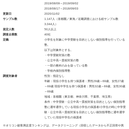
2019/08/09～2019/09/02
2018/08/17～2018/09/03
更新日
2020/11/02
サンプル数
1,147人（首都圏／東海／近畿調査における総サンプル数
3,044人）
規定人数
50人以上
調査企業数
40社
定義
小学生を対象に中学受験を目的としない個別指導を行っている
塾。
以下は対象外とする。
・中学受験対策の塾
・公立中高一貫校対策の塾
・一部の教科のみを扱っている塾
・学校内個別指導塾
調査対象者
性別：指定なし
年齢：現役小学生を持つ保護者：男性29歳～69歳、女性27歳
～69歳 現役中学生を持つ保護者：男性32歳～69歳、女性30歳
～69歳
地域：首都圏（東京都、神奈川県、千葉県、埼玉県）
条件：中学受験・公立中高一貫校対策を目的としない個別指導
塾に通年通学している現役小学生の保護者/小学生の時に中学受
験・公立中高一貫校対策を目的としない個別指導塾に通年通学
していた現役中学生の保護者
※オリコン顧客満足度ランキングは、データクリーニング（回収したデータから不正回答や異