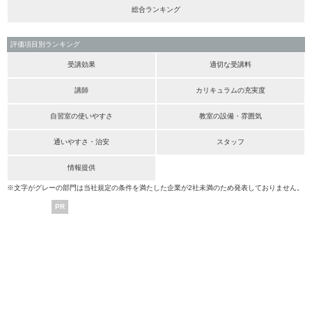
総合ランキング
評価項目別ランキング
受講効果
適切な受講料
講師
カリキュラムの充実度
自習室の使いやすさ
教室の設備・雰囲気
通いやすさ・治安
スタッフ
情報提供
※文字がグレーの部門は当社規定の条件を満たした企業が2社未満のため発表しておりません。
PR