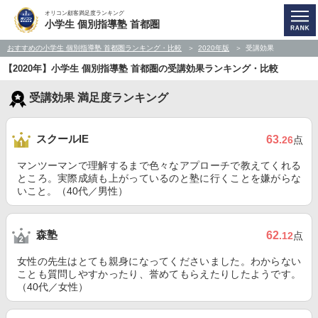
オリコン顧客満足度ランキング
小学生 個別指導塾 首都圏
おすすめの小学生 個別指導塾 首都圏ランキング・比較
2020年版
受講効果
【2020年】小学生 個別指導塾 首都圏の受講効果ランキング・比較
受講効果 満足度ランキング
スクールIE
63
.26
点
マンツーマンで理解するまで色々なアプローチで教えてくれる
ところ。実際成績も上がっているのと塾に行くことを嫌がらな
いこと。（40代／男性）
森塾
62
.12
点
女性の先生はとても親身になってくださいました。わからない
ことも質問しやすかったり、誉めてもらえたりしたようです。
（40代／女性）