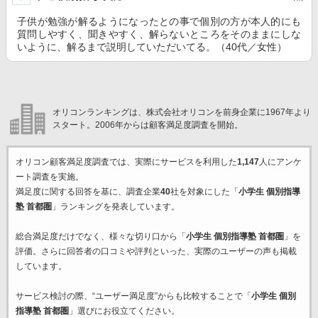
子供が勉強が解るようになったとの事で個別の方が本人的にも
質問しやすく、聞きやすく、解らないところをそのままにしな
いように、解るまで説明していただいてる。（40代／女性）
オリコンランキングは、株式会社オリコンを前身企業に1967年より
スタート。2006年からは顧客満足度調査を開始。
オリコン顧客満足度調査では、実際にサービスを利用した
1,147
人にアンケ
ート調査を実施。
満足度に関する回答を基に、調査企業
40
社を対象にした「
小学生 個別指導
塾 首都圏
」ランキングを発表しています。
総合満足度だけでなく、様々な切り口から「
小学生 個別指導塾 首都圏
」を
評価。さらに回答者の口コミや評判といった、実際のユーザーの声も掲載
しています。
サービス検討の際、“ユーザー満足度”からも比較することで「
小学生 個別
指導塾 首都圏
」選びにお役立てください。