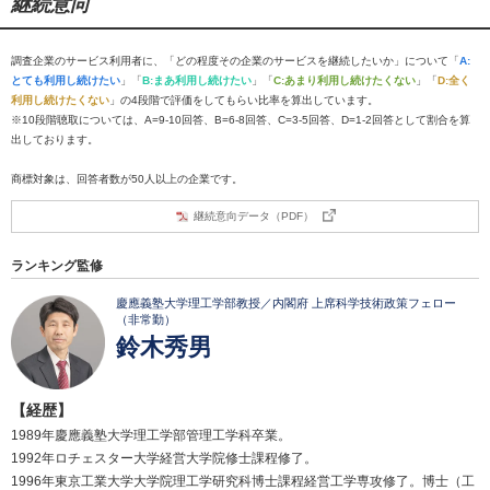
継続意向
調査企業のサービス利用者に、「どの程度その企業のサービスを継続したいか」について「
A:
とても利用し続けたい
」「
B:まあ利用し続けたい
」「
C:あまり利用し続けたくない
」「
D:全く
利用し続けたくない
」の4段階で評価をしてもらい比率を算出しています。
※10段階聴取については、A=9-10回答、B=6-8回答、C=3-5回答、D=1-2回答として割合を算
出しております。
商標対象は、回答者数が50人以上の企業です。
継続意向データ（PDF）
ランキング監修
慶應義塾大学理工学部教授／内閣府 上席科学技術政策フェロー
（非常勤）
鈴木秀男
【経歴】
1989年慶應義塾大学理工学部管理工学科卒業。
1992年ロチェスター大学経営大学院修士課程修了。
1996年東京工業大学大学院理工学研究科博士課程経営工学専攻修了。博士（工