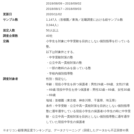
2019/08/09～2019/09/02
2018/08/17～2018/09/03
更新日
2020/11/02
サンプル数
1,147人（首都圏／東海／近畿調査における総サンプル数
3,044人）
規定人数
50人以上
調査企業数
40社
定義
小学生を対象に中学受験を目的としない個別指導を行っている
塾。
以下は対象外とする。
・中学受験対策の塾
・公立中高一貫校対策の塾
・一部の教科のみを扱っている塾
・学校内個別指導塾
調査対象者
性別：指定なし
年齢：現役小学生を持つ保護者：男性29歳～69歳、女性27歳
～69歳 現役中学生を持つ保護者：男性32歳～69歳、女性30歳
～69歳
地域：首都圏（東京都、神奈川県、千葉県、埼玉県）
条件：中学受験・公立中高一貫校対策を目的としない個別指導
塾に通年通学している現役小学生の保護者/小学生の時に中学受
験・公立中高一貫校対策を目的としない個別指導塾に通年通学
していた現役中学生の保護者
※オリコン顧客満足度ランキングは、データクリーニング（回収したデータから不正回答や異