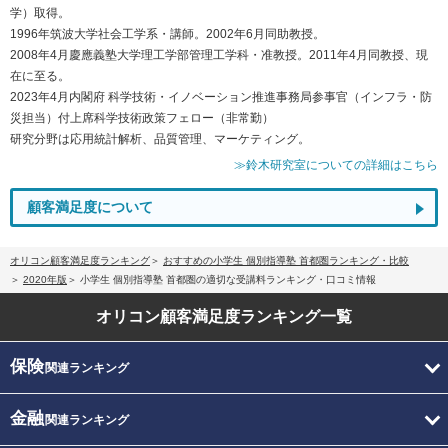
学）取得。
1996年筑波大学社会工学系・講師。2002年6月同助教授。
2008年4月慶應義塾大学理工学部管理工学科・准教授。2011年4月同教授、現
在に至る。
2023年4月内閣府 科学技術・イノベーション推進事務局参事官（インフラ・防
災担当）付上席科学技術政策フェロー（非常勤）
研究分野は応用統計解析、品質管理、マーケティング。
≫鈴木研究室についての詳細はこちら
顧客満足度について
オリコン顧客満足度ランキング
おすすめの小学生 個別指導塾 首都圏ランキング・比較
2020年版
小学生 個別指導塾 首都圏の適切な受講料ランキング・口コミ情報
オリコン顧客満足度
ランキング一覧
保険
関連ランキング
金融
関連ランキング