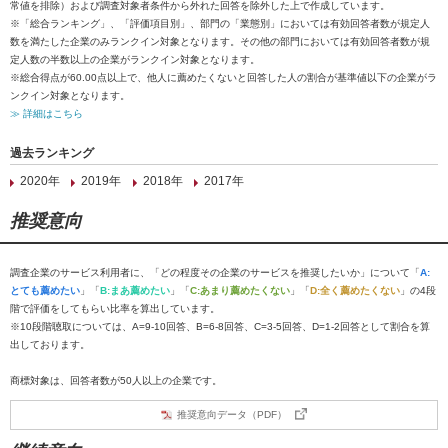
常値を排除）および調査対象者条件から外れた回答を除外した上で作成しています。
※「総合ランキング」、「評価項目別」、部門の「業態別」においては有効回答者数が規定人
数を満たした企業のみランクイン対象となります。その他の部門においては有効回答者数が規
定人数の半数以上の企業がランクイン対象となります。
※総合得点が60.00点以上で、他人に薦めたくないと回答した人の割合が基準値以下の企業がラ
ンクイン対象となります。
≫ 詳細はこちら
過去ランキング
2020年
2019年
2018年
2017年
推奨意向
調査企業のサービス利用者に、「どの程度その企業のサービスを推奨したいか」について「
A:
とても薦めたい
」「
B:まあ薦めたい
」「
C:あまり薦めたくない
」「
D:全く薦めたくない
」の4段
階で評価をしてもらい比率を算出しています。
※10段階聴取については、A=9-10回答、B=6-8回答、C=3-5回答、D=1-2回答として割合を算
出しております。
商標対象は、回答者数が50人以上の企業です。
推奨意向データ（PDF）