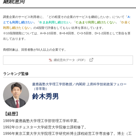
継続意向
調査企業のサービス利用者に、「どの程度その企業のサービスを継続したいか」について「
A:
とても利用し続けたい
」「
B:まあ利用し続けたい
」「
C:あまり利用し続けたくない
」「
D:全く
利用し続けたくない
」の4段階で評価をしてもらい比率を算出しています。
※10段階聴取については、A=9-10回答、B=6-8回答、C=3-5回答、D=1-2回答として割合を算
出しております。
商標対象は、回答者数が50人以上の企業です。
継続意向データ（PDF）
ランキング監修
慶應義塾大学理工学部教授／内閣府 上席科学技術政策フェロー
（非常勤）
鈴木秀男
【経歴】
1989年慶應義塾大学理工学部管理工学科卒業。
1992年ロチェスター大学経営大学院修士課程修了。
1996年東京工業大学大学院理工学研究科博士課程経営工学専攻修了。博士（工