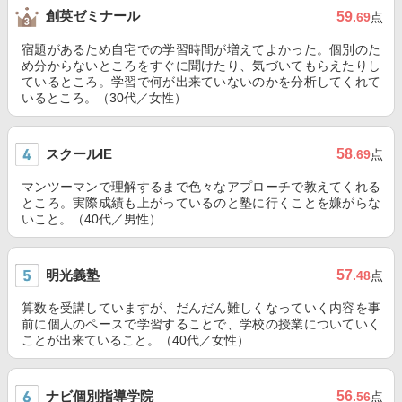
創英ゼミナール
59
.69
点
宿題があるため自宅での学習時間が増えてよかった。個別のた
め分からないところをすぐに聞けたり、気づいてもらえたりし
ているところ。学習で何が出来ていないのかを分析してくれて
いるところ。（30代／女性）
スクールIE
58
.69
点
マンツーマンで理解するまで色々なアプローチで教えてくれる
ところ。実際成績も上がっているのと塾に行くことを嫌がらな
いこと。（40代／男性）
明光義塾
57
.48
点
算数を受講していますが、だんだん難しくなっていく内容を事
前に個人のペースで学習することで、学校の授業についていく
ことが出来ていること。（40代／女性）
ナビ個別指導学院
56
.56
点