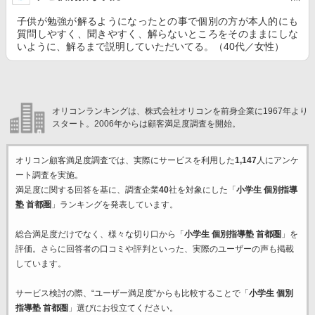
子供が勉強が解るようになったとの事で個別の方が本人的にも
質問しやすく、聞きやすく、解らないところをそのままにしな
いように、解るまで説明していただいてる。（40代／女性）
オリコンランキングは、株式会社オリコンを前身企業に1967年より
スタート。2006年からは顧客満足度調査を開始。
オリコン顧客満足度調査では、実際にサービスを利用した
1,147
人にアンケ
ート調査を実施。
満足度に関する回答を基に、調査企業
40
社を対象にした「
小学生 個別指導
塾 首都圏
」ランキングを発表しています。
総合満足度だけでなく、様々な切り口から「
小学生 個別指導塾 首都圏
」を
評価。さらに回答者の口コミや評判といった、実際のユーザーの声も掲載
しています。
サービス検討の際、“ユーザー満足度”からも比較することで「
小学生 個別
指導塾 首都圏
」選びにお役立てください。