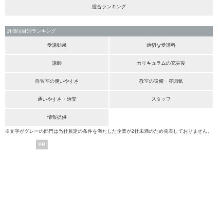
総合ランキング
評価項目別ランキング
受講効果
適切な受講料
講師
カリキュラムの充実度
自習室の使いやすさ
教室の設備・雰囲気
通いやすさ・治安
スタッフ
情報提供
※文字がグレーの部門は当社規定の条件を満たした企業が2社未満のため発表しておりません。
PR