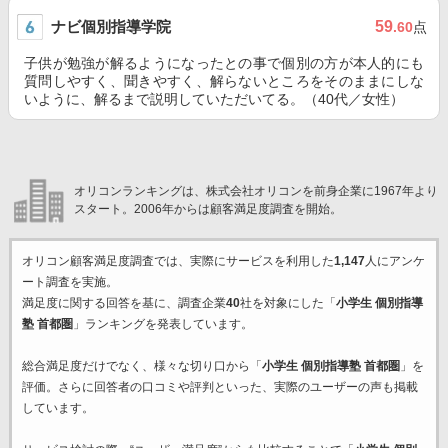
ナビ個別指導学院
59
.60
点
子供が勉強が解るようになったとの事で個別の方が本人的にも
質問しやすく、聞きやすく、解らないところをそのままにしな
いように、解るまで説明していただいてる。（40代／女性）
オリコンランキングは、株式会社オリコンを前身企業に1967年より
スタート。2006年からは顧客満足度調査を開始。
オリコン顧客満足度調査では、実際にサービスを利用した
1,147
人にアンケ
ート調査を実施。
満足度に関する回答を基に、調査企業
40
社を対象にした「
小学生 個別指導
塾 首都圏
」ランキングを発表しています。
総合満足度だけでなく、様々な切り口から「
小学生 個別指導塾 首都圏
」を
評価。さらに回答者の口コミや評判といった、実際のユーザーの声も掲載
しています。