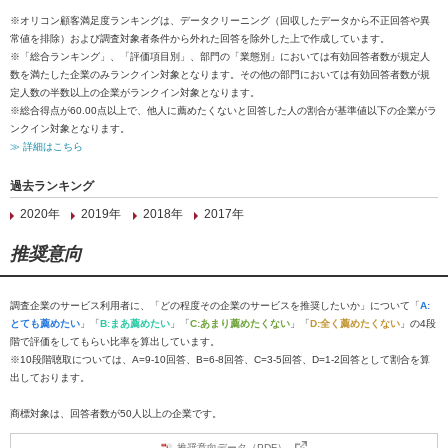
※オリコン顧客満足度ランキングは、データクリーニング（回収したデータから不正回答や異
常値を排除）および調査対象者条件から外れた回答を除外した上で作成しています。
※「総合ランキング」、「評価項目別」、部門の「業態別」においては有効回答者数が規定人
数を満たした企業のみランクイン対象となります。その他の部門においては有効回答者数が規
定人数の半数以上の企業がランクイン対象となります。
※総合得点が60.00点以上で、他人に薦めたくないと回答した人の割合が基準値以下の企業がラ
ンクイン対象となります。
≫ 詳細はこちら
過去ランキング
2020年
2019年
2018年
2017年
推奨意向
調査企業のサービス利用者に、「どの程度その企業のサービスを推奨したいか」について「
A:
とても薦めたい
」「
B:まあ薦めたい
」「
C:あまり薦めたくない
」「
D:全く薦めたくない
」の4段
階で評価をしてもらい比率を算出しています。
※10段階聴取については、A=9-10回答、B=6-8回答、C=3-5回答、D=1-2回答として割合を算
出しております。
商標対象は、回答者数が50人以上の企業です。
推奨意向データ（PDF）