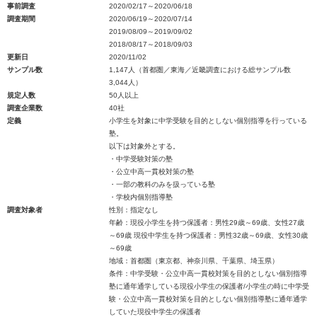
事前調査
2020/02/17～2020/06/18
調査期間
2020/06/19～2020/07/14
2019/08/09～2019/09/02
2018/08/17～2018/09/03
更新日
2020/11/02
サンプル数
1,147人（首都圏／東海／近畿調査における総サンプル数
3,044人）
規定人数
50人以上
調査企業数
40社
定義
小学生を対象に中学受験を目的としない個別指導を行っている
塾。
以下は対象外とする。
・中学受験対策の塾
・公立中高一貫校対策の塾
・一部の教科のみを扱っている塾
・学校内個別指導塾
調査対象者
性別：指定なし
年齢：現役小学生を持つ保護者：男性29歳～69歳、女性27歳
～69歳 現役中学生を持つ保護者：男性32歳～69歳、女性30歳
～69歳
地域：首都圏（東京都、神奈川県、千葉県、埼玉県）
条件：中学受験・公立中高一貫校対策を目的としない個別指導
塾に通年通学している現役小学生の保護者/小学生の時に中学受
験・公立中高一貫校対策を目的としない個別指導塾に通年通学
していた現役中学生の保護者