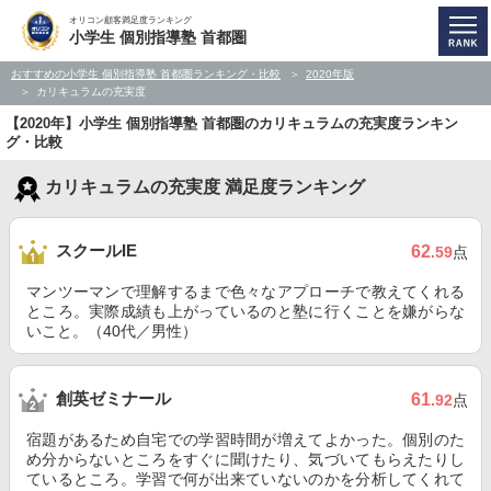
オリコン顧客満足度ランキング
小学生 個別指導塾 首都圏
おすすめの小学生 個別指導塾 首都圏ランキング・比較
2020年版
カリキュラムの充実度
【2020年】小学生 個別指導塾 首都圏のカリキュラムの充実度ランキン
グ・比較
カリキュラムの充実度 満足度ランキング
スクールIE
62
.59
点
マンツーマンで理解するまで色々なアプローチで教えてくれる
ところ。実際成績も上がっているのと塾に行くことを嫌がらな
いこと。（40代／男性）
創英ゼミナール
61
.92
点
宿題があるため自宅での学習時間が増えてよかった。個別のた
め分からないところをすぐに聞けたり、気づいてもらえたりし
ているところ。学習で何が出来ていないのかを分析してくれて