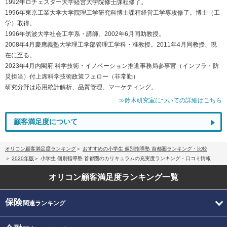
1992年ロチェスター大学経営大学院修士課程修了。
1996年東京工業大学大学院理工学研究科博士課程経営工学専攻修了。博士（工
学）取得。
1996年筑波大学社会工学系・講師。2002年6月同助教授。
2008年4月慶應義塾大学理工学部管理工学科・准教授。2011年4月同教授、現
在に至る。
2023年4月内閣府 科学技術・イノベーション推進事務局参事官（インフラ・防
災担当）付上席科学技術政策フェロー（非常勤）
研究分野は応用統計解析、品質管理、マーケティング。
≫鈴木研究室についての詳細はこちら
顧客満足度について
オリコン顧客満足度ランキング
おすすめの小学生 個別指導塾 首都圏ランキング・比較
2020年版
小学生 個別指導塾 首都圏のカリキュラムの充実度ランキング・口コミ情報
オリコン顧客満足度
ランキング一覧
保険
関連ランキング