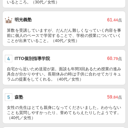
いるところ。（30代／女性）
明光義塾
61
.44
点
算数を受講していますが、だんだん難しくなっていく内容を事
前に個人のペースで学習することで、学校の授業についていく
ことが出来ていること。（40代／女性）
ITTO個別指導学院
60
.79
点
自宅から近いため送迎が楽。面談も年間3回あるため授業の進み
具合が分かりやすい。長期休みの時は子供に合わせてカリキュ
ラムの提案をしてくれる。（40代／女性）
森塾
59
.84
点
女性の先生はとても親身になってくださいました。わからない
ことも質問しやすかったり、誉めてもらえたりしたようです。
（40代／女性）