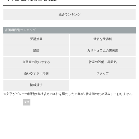
総合ランキング
評価項目別ランキング
受講効果
適切な受講料
講師
カリキュラムの充実度
自習室の使いやすさ
教室の設備・雰囲気
通いやすさ・治安
スタッフ
情報提供
※文字がグレーの部門は当社規定の条件を満たした企業が2社未満のため発表しておりません。
PR