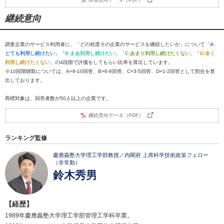
継続意向
調査企業のサービス利用者に、「どの程度その企業のサービスを継続したいか」について「
A:
とても利用し続けたい
」「
B:まあ利用し続けたい
」「
C:あまり利用し続けたくない
」「
D:全く
利用し続けたくない
」の4段階で評価をしてもらい比率を算出しています。
※10段階聴取については、A=9-10回答、B=6-8回答、C=3-5回答、D=1-2回答として割合を算
出しております。
商標対象は、回答者数が50人以上の企業です。
継続意向データ（PDF）
ランキング監修
慶應義塾大学理工学部教授／内閣府 上席科学技術政策フェロー
（非常勤）
鈴木秀男
【経歴】
1989年慶應義塾大学理工学部管理工学科卒業。