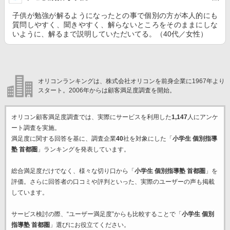
子供が勉強が解るようになったとの事で個別の方が本人的にも
質問しやすく、聞きやすく、解らないところをそのままにしな
いように、解るまで説明していただいてる。（40代／女性）
オリコンランキングは、株式会社オリコンを前身企業に1967年より
スタート。2006年からは顧客満足度調査を開始。
オリコン顧客満足度調査では、実際にサービスを利用した
1,147
人にアンケ
ート調査を実施。
満足度に関する回答を基に、調査企業
40
社を対象にした「
小学生 個別指導
塾 首都圏
」ランキングを発表しています。
総合満足度だけでなく、様々な切り口から「
小学生 個別指導塾 首都圏
」を
評価。さらに回答者の口コミや評判といった、実際のユーザーの声も掲載
しています。
サービス検討の際、“ユーザー満足度”からも比較することで「
小学生 個別
指導塾 首都圏
」選びにお役立てください。