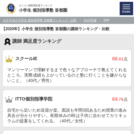
オリコン顧客満足度ランキング
小学生 個別指導塾 首都圏
おすすめの小学生 個別指導塾 首都圏ランキング・比較
2020年版
講師
【2020年】小学生 個別指導塾 首都圏の講師ランキング・比較
講師 満足度ランキング
スクールIE
66
.01
点
マンツーマンで理解するまで色々なアプローチで教えてくれる
ところ。実際成績も上がっているのと塾に行くことを嫌がらな
いこと。（40代／男性）
ITTO個別指導学院
64
.76
点
自宅から近いため送迎が楽。面談も年間3回あるため授業の進み
具合が分かりやすい。長期休みの時は子供に合わせてカリキュ
ラムの提案をしてくれる。（40代／女性）