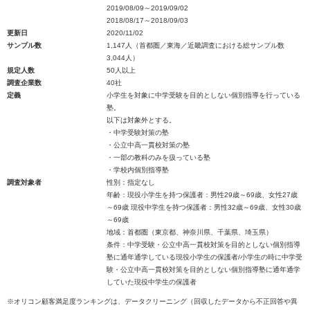
2019/08/09～2019/09/02
2018/08/17～2018/09/03
更新日
2020/11/02
サンプル数
1,147人（首都圏／東海／近畿調査における総サンプル数
3,044人）
規定人数
50人以上
調査企業数
40社
定義
小学生を対象に中学受験を目的としない個別指導を行っている
塾。
以下は対象外とする。
・中学受験対策の塾
・公立中高一貫校対策の塾
・一部の教科のみを扱っている塾
・学校内個別指導塾
調査対象者
性別：指定なし
年齢：現役小学生を持つ保護者：男性29歳～69歳、女性27歳
～69歳 現役中学生を持つ保護者：男性32歳～69歳、女性30歳
～69歳
地域：首都圏（東京都、神奈川県、千葉県、埼玉県）
条件：中学受験・公立中高一貫校対策を目的としない個別指導
塾に通年通学している現役小学生の保護者/小学生の時に中学受
験・公立中高一貫校対策を目的としない個別指導塾に通年通学
していた現役中学生の保護者
※オリコン顧客満足度ランキングは、データクリーニング（回収したデータから不正回答や異