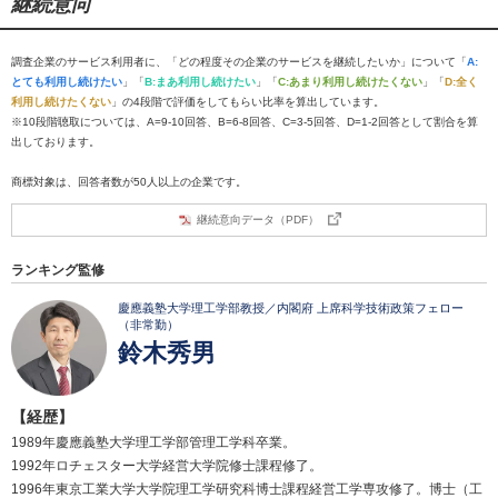
継続意向
調査企業のサービス利用者に、「どの程度その企業のサービスを継続したいか」について「
A:
とても利用し続けたい
」「
B:まあ利用し続けたい
」「
C:あまり利用し続けたくない
」「
D:全く
利用し続けたくない
」の4段階で評価をしてもらい比率を算出しています。
※10段階聴取については、A=9-10回答、B=6-8回答、C=3-5回答、D=1-2回答として割合を算
出しております。
商標対象は、回答者数が50人以上の企業です。
継続意向データ（PDF）
ランキング監修
慶應義塾大学理工学部教授／内閣府 上席科学技術政策フェロー
（非常勤）
鈴木秀男
【経歴】
1989年慶應義塾大学理工学部管理工学科卒業。
1992年ロチェスター大学経営大学院修士課程修了。
1996年東京工業大学大学院理工学研究科博士課程経営工学専攻修了。博士（工