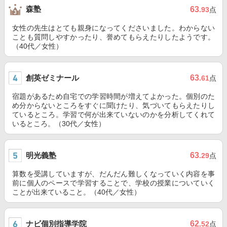
森塾
63
.93
点
女性の先生はとても親身になってくださいました。わからない
ことも質問しやすかったり、誉めてもらえたりしたようです。
（40代／女性）
創英ゼミナール
63
.61
点
宿題があるため自宅での学習時間が増えてよかった。個別のた
め分からないところをすぐに聞けたり、気づいてもらえたりし
ているところ。学習で何が出来ていないのかを分析してくれて
いるところ。（30代／女性）
明光義塾
63
.29
点
算数を受講していますが、だんだん難しくなっていく内容を事
前に個人のペースで学習することで、学校の授業についていく
ことが出来ていること。（40代／女性）
ナビ個別指導学院
62
.52
点