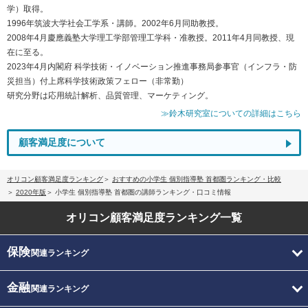
学）取得。
1996年筑波大学社会工学系・講師。2002年6月同助教授。
2008年4月慶應義塾大学理工学部管理工学科・准教授。2011年4月同教授、現
在に至る。
2023年4月内閣府 科学技術・イノベーション推進事務局参事官（インフラ・防
災担当）付上席科学技術政策フェロー（非常勤）
研究分野は応用統計解析、品質管理、マーケティング。
≫鈴木研究室についての詳細はこちら
顧客満足度について
オリコン顧客満足度ランキング
おすすめの小学生 個別指導塾 首都圏ランキング・比較
2020年版
小学生 個別指導塾 首都圏の講師ランキング・口コミ情報
オリコン顧客満足度
ランキング一覧
保険
関連ランキング
金融
関連ランキング