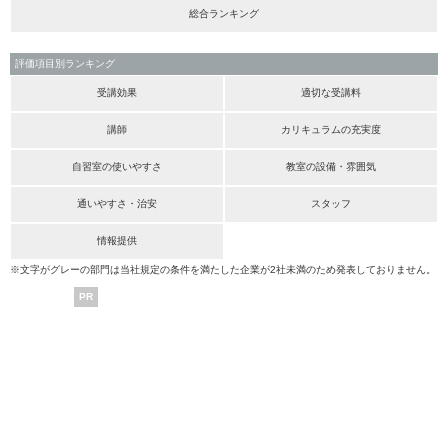
総合ランキング
評価項目別ランキング
受講効果
適切な受講料
講師
カリキュラムの充実度
自習室の使いやすさ
教室の設備・雰囲気
通いやすさ・治安
スタッフ
情報提供
※文字がグレーの部門は当社規定の条件を満たした企業が2社未満のため発表しておりません。
PR