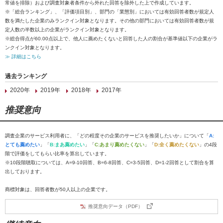
常値を排除）および調査対象者条件から外れた回答を除外した上で作成しています。
※「総合ランキング」、「評価項目別」、部門の「業態別」においては有効回答者数が規定人
数を満たした企業のみランクイン対象となります。その他の部門においては有効回答者数が規
定人数の半数以上の企業がランクイン対象となります。
※総合得点が60.00点以上で、他人に薦めたくないと回答した人の割合が基準値以下の企業がラ
ンクイン対象となります。
≫ 詳細はこちら
過去ランキング
2020年
2019年
2018年
2017年
推奨意向
調査企業のサービス利用者に、「どの程度その企業のサービスを推奨したいか」について「
A:
とても薦めたい
」「
B:まあ薦めたい
」「
C:あまり薦めたくない
」「
D:全く薦めたくない
」の4段
階で評価をしてもらい比率を算出しています。
※10段階聴取については、A=9-10回答、B=6-8回答、C=3-5回答、D=1-2回答として割合を算
出しております。
商標対象は、回答者数が50人以上の企業です。
推奨意向データ（PDF）