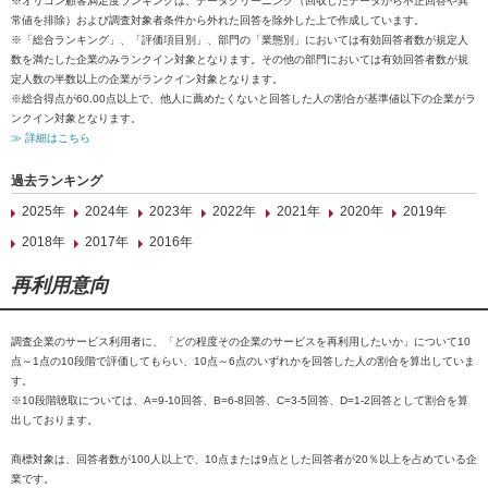
※オリコン顧客満足度ランキングは、データクリーニング（回収したデータから不正回答や異
常値を排除）および調査対象者条件から外れた回答を除外した上で作成しています。
※「総合ランキング」、「評価項目別」、部門の「業態別」においては有効回答者数が規定人
数を満たした企業のみランクイン対象となります。その他の部門においては有効回答者数が規
定人数の半数以上の企業がランクイン対象となります。
※総合得点が60.00点以上で、他人に薦めたくないと回答した人の割合が基準値以下の企業がラ
ンクイン対象となります。
≫ 詳細はこちら
過去ランキング
2025年
2024年
2023年
2022年
2021年
2020年
2019年
2018年
2017年
2016年
再利用意向
調査企業のサービス利用者に、「どの程度その企業のサービスを再利用したいか」について10
点～1点の10段階で評価してもらい、10点～6点のいずれかを回答した人の割合を算出していま
す。
※10段階聴取については、A=9-10回答、B=6-8回答、C=3-5回答、D=1-2回答として割合を算
出しております。
商標対象は、回答者数が100人以上で、10点または9点とした回答者が20％以上を占めている企
業です。