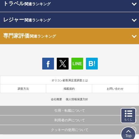
トラベル
関連ランキング
レジャー
関連ランキング
専門家評価
関連ランキング
オリコン顧客満足度調査とは
調査方法
掲載規約
お問い合わせ
会社概要
個人情報保護方針
引用・転載について
もくじ
利用者の声について
当サイトで公開されている情報（文字、写真、イラスト、画像データ等）及びこれらの配置・
編集および構造などについての著作権は株式会社oricon MEに帰属しております。
クッキーの使用について
当サイトに掲載している内容はすべてサービスの利用者が提出された見解・感想です。
これらの情報を権利者の許可なく無断転載・複製などの二次利用を行うことは固く禁じており
Top
弊社が内容について正確性を含め一切保証するものではありません。
ます。