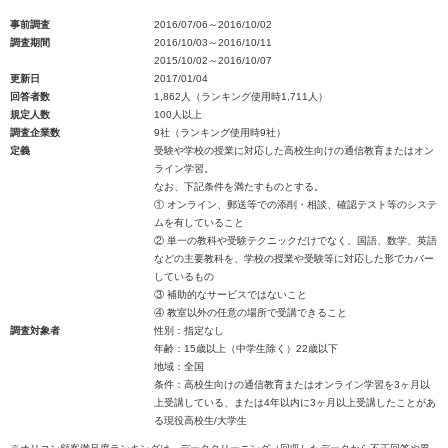
事前調査
2016/07/06～2016/10/02
調査期間
2016/10/03～2016/10/11
2015/10/02～2016/10/07
更新日
2017/01/04
回答者数
1,862人（ランキング使用時1,711人）
規定人数
100人以上
調査企業数
9社（ランキング使用時9社）
定義
受験や学校の授業に対応した高校生向けの通信教育またはオン
ライン学習。
なお、下記条件を満たすものとする。
① オンライン、郵送等での添削・相談、確認テスト等のシステ
ムを有していること
② 単一の教科や受験テクニックだけでなく、国語、数学、英語
などの主要教科を、学校の授業や受験等に対応した形でカバー
しているもの
③ 補助的なサービスではないこと
④ 教室以外の任意の場所で受講できること
調査対象者
性別：指定なし
年齢：15歳以上（中学生除く）22歳以下
地域：全国
条件：高校生向けの通信教育またはオンライン学習を3ヶ月以
上受講している、または4年以内に3ヶ月以上受講したことがあ
る現役高校生/大学生