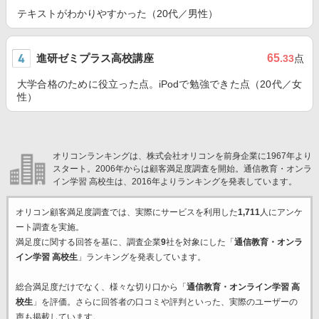
テキストがわかりやすかった（20代／男性）
進研ゼミプラス高校講座
65
.33
点
大学合格のために役立った点。iPodで勉強できた点（20代／女
性）
オリコンランキングは、株式会社オリコンを前身企業に1967年より
スタート。2006年からは顧客満足度調査を開始。通信教育・オンラ
イン学習 高校生は、2016年よりランキングを発表しています。
オリコン顧客満足度調査では、実際にサービスを利用した
1,711
人にアンケ
ート調査を実施。
満足度に関する回答を基に、調査企業
9
社を対象にした「
通信教育・オンラ
イン学習 高校生
」ランキングを発表しています。
総合満足度だけでなく、様々な切り口から「
通信教育・オンライン学習 高
校生
」を評価。さらに回答者の口コミや評判といった、実際のユーザーの
声も掲載しています。