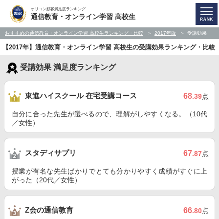
オリコン顧客満足度ランキング
通信教育・オンライン学習 高校生
おすすめの通信教育・オンライン学習 高校生ランキング・比較
2017年版
受講効果
【2017年】通信教育・オンライン学習 高校生の受講効果ランキング・比較
受講効果 満足度ランキング
東進ハイスクール 在宅受講コース
68
.39
点
自分に合った先生が選べるので、理解がしやすくなる。（10代
／女性）
スタディサプリ
67
.87
点
授業が有名な先生ばかりでとても分かりやすく成績がすぐに上
がった（20代／女性）
Z会の通信教育
66
.80
点