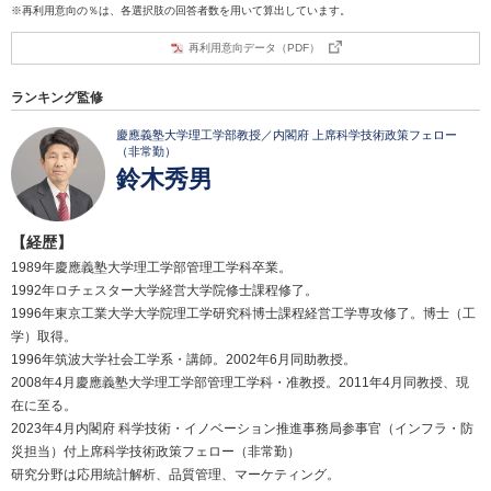
※再利用意向の％は、各選択肢の回答者数を用いて算出しています。
再利用意向データ（PDF）
ランキング監修
慶應義塾大学理工学部教授／内閣府 上席科学技術政策フェロー
（非常勤）
鈴木秀男
【経歴】
1989年慶應義塾大学理工学部管理工学科卒業。
1992年ロチェスター大学経営大学院修士課程修了。
1996年東京工業大学大学院理工学研究科博士課程経営工学専攻修了。博士（工
学）取得。
1996年筑波大学社会工学系・講師。2002年6月同助教授。
2008年4月慶應義塾大学理工学部管理工学科・准教授。2011年4月同教授、現
在に至る。
2023年4月内閣府 科学技術・イノベーション推進事務局参事官（インフラ・防
災担当）付上席科学技術政策フェロー（非常勤）
研究分野は応用統計解析、品質管理、マーケティング。