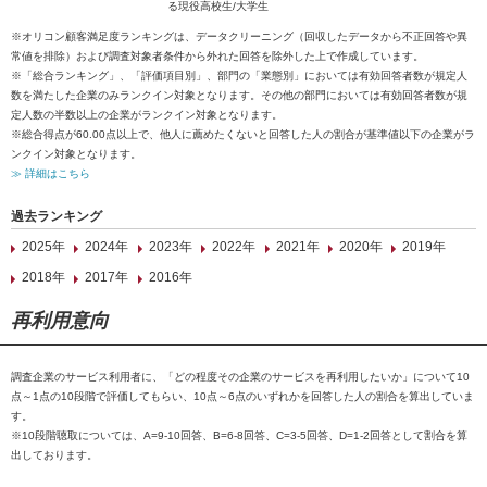
る現役高校生/大学生
※オリコン顧客満足度ランキングは、データクリーニング（回収したデータから不正回答や異
常値を排除）および調査対象者条件から外れた回答を除外した上で作成しています。
※「総合ランキング」、「評価項目別」、部門の「業態別」においては有効回答者数が規定人
数を満たした企業のみランクイン対象となります。その他の部門においては有効回答者数が規
定人数の半数以上の企業がランクイン対象となります。
※総合得点が60.00点以上で、他人に薦めたくないと回答した人の割合が基準値以下の企業がラ
ンクイン対象となります。
≫ 詳細はこちら
過去ランキング
2025年
2024年
2023年
2022年
2021年
2020年
2019年
2018年
2017年
2016年
再利用意向
調査企業のサービス利用者に、「どの程度その企業のサービスを再利用したいか」について10
点～1点の10段階で評価してもらい、10点～6点のいずれかを回答した人の割合を算出していま
す。
※10段階聴取については、A=9-10回答、B=6-8回答、C=3-5回答、D=1-2回答として割合を算
出しております。