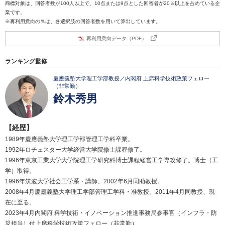
商標対象は、回答者数が100人以上で、10点または9点とした回答者が20％以上を占めている企
業です。
※再利用意向の％は、各選択肢の回答者数を用いて算出しています。
再利用意向データ（PDF）
ランキング監修
慶應義塾大学理工学部教授／内閣府 上席科学技術政策フェロー
（非常勤）
鈴木秀男
【経歴】
1989年慶應義塾大学理工学部管理工学科卒業。
1992年ロチェスター大学経営大学院修士課程修了。
1996年東京工業大学大学院理工学研究科博士課程経営工学専攻修了。博士（工
学）取得。
1996年筑波大学社会工学系・講師。2002年6月同助教授。
2008年4月慶應義塾大学理工学部管理工学科・准教授。2011年4月同教授、現
在に至る。
2023年4月内閣府 科学技術・イノベーション推進事務局参事官（インフラ・防
災担当）付上席科学技術政策フェロー（非常勤）