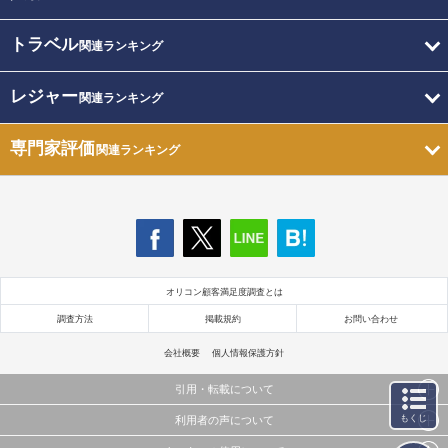
トラベル
関連ランキング
レジャー
関連ランキング
専門家評価
関連ランキング
オリコン顧客満足度調査とは
調査方法
掲載規約
お問い合わせ
会社概要
個人情報保護方針
引用・転載について
もくじ
利用者の声について
当サイトで公開されている情報（文字、写真、イラスト、画像データ等）及びこれらの配置・
編集および構造などについての著作権は株式会社oricon MEに帰属しております。