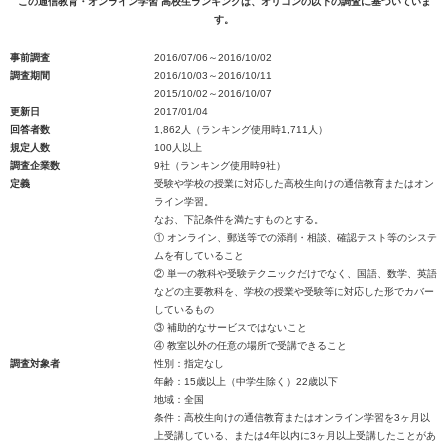
この通信教育・オンライン学習 高校生ランキングは、オリコンの以下の調査に基づいていま
す。
事前調査
2016/07/06～2016/10/02
調査期間
2016/10/03～2016/10/11
2015/10/02～2016/10/07
更新日
2017/01/04
回答者数
1,862人（ランキング使用時1,711人）
規定人数
100人以上
調査企業数
9社（ランキング使用時9社）
定義
受験や学校の授業に対応した高校生向けの通信教育またはオン
ライン学習。
なお、下記条件を満たすものとする。
① オンライン、郵送等での添削・相談、確認テスト等のシステ
ムを有していること
② 単一の教科や受験テクニックだけでなく、国語、数学、英語
などの主要教科を、学校の授業や受験等に対応した形でカバー
しているもの
③ 補助的なサービスではないこと
④ 教室以外の任意の場所で受講できること
調査対象者
性別：指定なし
年齢：15歳以上（中学生除く）22歳以下
地域：全国
条件：高校生向けの通信教育またはオンライン学習を3ヶ月以
上受講している、または4年以内に3ヶ月以上受講したことがあ