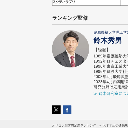
ランキング監修
慶應義塾大学理工学
鈴木秀男
【経歴】
1989年慶應義塾
1992年ロチェス
1996年東京工業
1996年筑波大学
2008年4月慶應
2023年4月内閣
研究分野は応用統
≫ 鈴木研究室につ
オリコン顧客満足度ランキング
おすすめの通信教