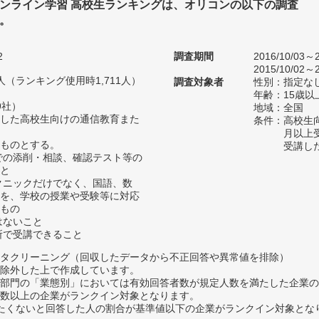
ンライン学習 高校生ランキングは、オリコンの以下の調査
。
2
調査期間
2016/10/03～2
2015/10/02～2
62人（ランキング使用時1,711人）
調査対象者
性別：指定な
年齢：15歳以
9社）
地域：全国
した高校生向けの通信教育また
条件：高校生
月以上
ものとする。
受講し
での添削・相談、確認テスト等の
と
クニックだけでなく、国語、数
を、学校の授業や受験等に対応
もの
はないこと
所で受講できること
タクリーニング（回収したデータから不正回答や異常値を排除）
除外した上で作成しています。
部門の「業態別」においては有効回答者数が規定人数を満たした企業の
数以上の企業がランクイン対象となります。
薦めたくないと回答した人の割合が基準値以下の企業がランクイン対象とな