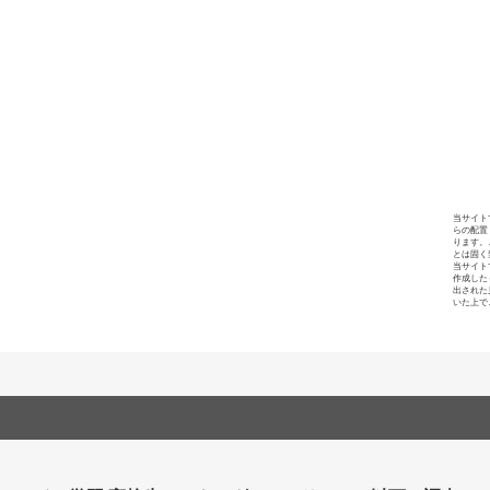
当サイト
らの配置
ります。
とは固く
当サイト
作成した
出された
いた上で