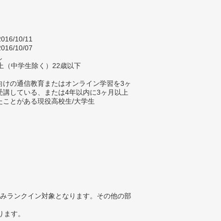
016/10/11
016/10/07
し
上（中学生除く）22歳以下
向けの通信教育またはオンライン学習を3ヶ
受講している、または4年以内に3ヶ月以上
たことがある現役高校生/大学生
みランクイン対象となります。その他の部
ります。