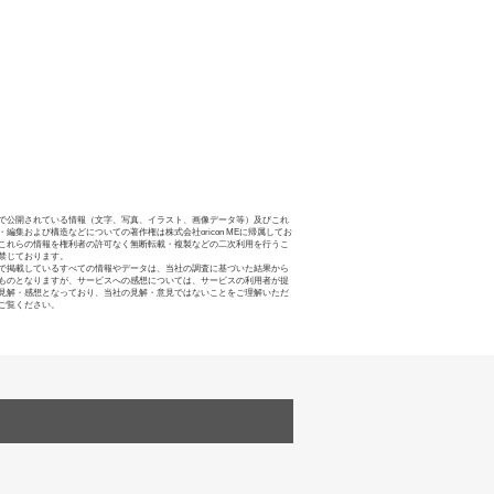
で公開されている情報（文字、写真、イラスト、画像データ等）及びこれ
・編集および構造などについての著作権は株式会社oricon MEに帰属してお
これらの情報を権利者の許可なく無断転載・複製などの二次利用を行うこ
禁じております。
で掲載しているすべての情報やデータは、当社の調査に基づいた結果から
ものとなりますが、サービスへの感想については、サービスの利用者が提
見解・感想となっており、当社の見解・意見ではないことをご理解いただ
ご覧ください。