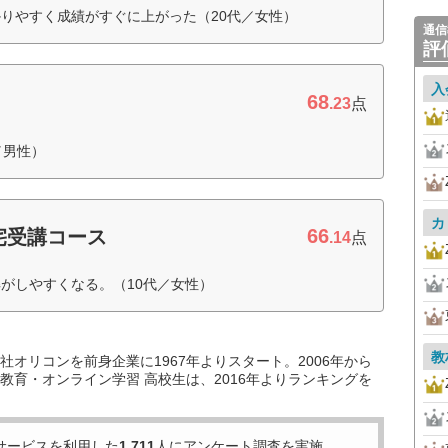
りやすく成績がすぐに上がった（20代／女性）
通信
評
入
68
.23
点
／男性）
カ
66
宅受講コース
.14
点
がしやすくなる。（10代／女性）
教
オリコンを前身企業に1967年よりスタート。2006年から
教育・オンライン学習 高校生は、2016年よりランキングを
サービスを利用した
1,711
人にアンケート調査を実施。