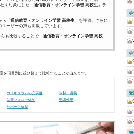
9
社を対象にした「
通信教育・オンライン学習 高校生
」ラ
学
から「
通信教育・オンライン学習 高校生
」を評価。さらに
のユーザーの声も掲載しています。
からも比較することで「
通信教育・オンライン学習 高校
学
足度を項目別に並び替えて比較することが出来ます。
受
カリキュラムの充実度
教材・講義
学習フォロー体制
受講効果
サポート体制
適