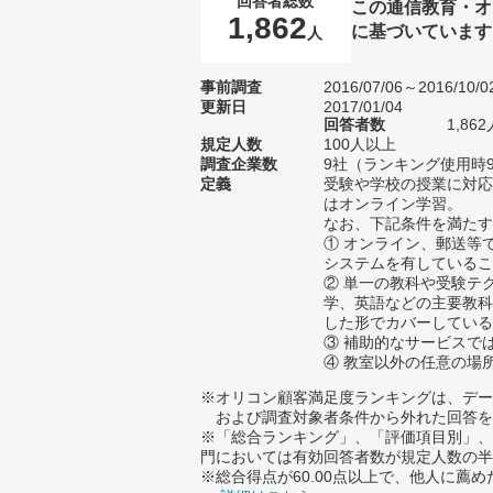
回答者総数
この通信教育・オ
1,862
に基づいています
人
事前調査
2016/07/06～2016/10/0
更新日
2017/01/04
回答者数
1,8
規定人数
100人以上
調査企業数
9社（ランキング使用時
定義
受験や学校の授業に対応
はオンライン学習。
なお、下記条件を満たす
① オンライン、郵送等
システムを有しているこ
② 単一の教科や受験テ
学、英語などの主要教科
した形でカバーしている
③ 補助的なサービスで
④ 教室以外の任意の場
※オリコン顧客満足度ランキングは、デー
および調査対象者条件から外れた回答を
※「総合ランキング」、「評価項目別」、
門においては有効回答者数が規定人数の半
※総合得点が60.00点以上で、他人に