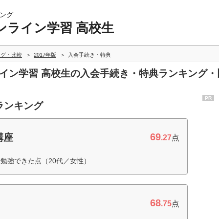
ング
ンライン学習 高校生
ング・比較
2017年版
入会手続き・特典
ライン学習 高校生の入会手続き・特典ランキング・
PR
ランキング
69
講座
.27
点
で勉強できた点（20代／女性）
68
.75
点