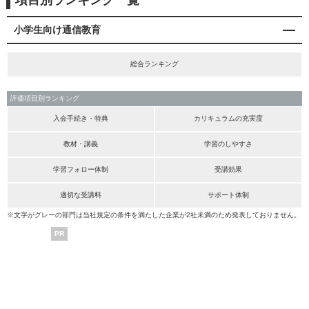
項目別ランキング一覧
小学生向け通信教育
総合ランキング
評価項目別ランキング
入会手続き・特典
カリキュラムの充実度
教材・講義
学習のしやすさ
学習フォロー体制
受講効果
適切な受講料
サポート体制
※文字がグレーの部門は当社規定の条件を満たした企業が2社未満のため発表しておりません。
PR