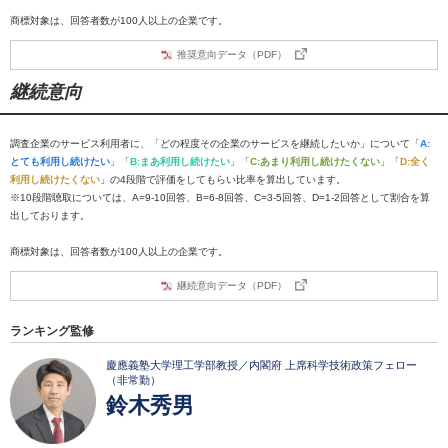
商標対象は、回答者数が100人以上の企業です。
推奨意向データ（PDF）
継続意向
調査企業のサービス利用者に、「どの程度その企業のサービスを継続したいか」について「
A:
とても利用し続けたい
」「
B:まあ利用し続けたい
」「
C:あまり利用し続けたくない
」「
D:全く
利用し続けたくない
」の4段階で評価をしてもらい比率を算出しています。
※10段階聴取については、A=9-10回答、B=6-8回答、C=3-5回答、D=1-2回答として割合を算
出しております。
商標対象は、回答者数が100人以上の企業です。
継続意向データ（PDF）
ランキング監修
慶應義塾大学理工学部教授／内閣府 上席科学技術政策フェロー
（非常勤）
鈴木秀男