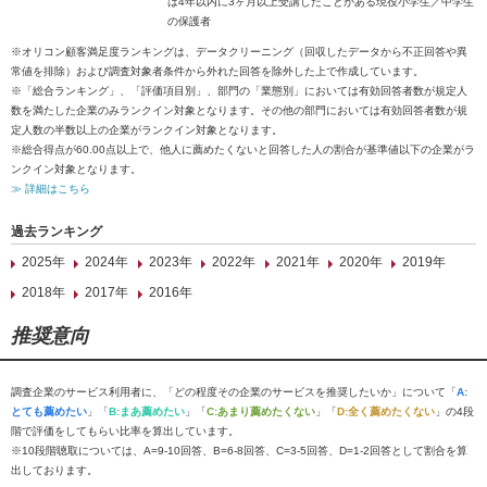
は4年以内に3ヶ月以上受講したことがある現役小学生／中学生
の保護者
※オリコン顧客満足度ランキングは、データクリーニング（回収したデータから不正回答や異
常値を排除）および調査対象者条件から外れた回答を除外した上で作成しています。
※「総合ランキング」、「評価項目別」、部門の「業態別」においては有効回答者数が規定人
数を満たした企業のみランクイン対象となります。その他の部門においては有効回答者数が規
定人数の半数以上の企業がランクイン対象となります。
※総合得点が60.00点以上で、他人に薦めたくないと回答した人の割合が基準値以下の企業がラ
ンクイン対象となります。
≫ 詳細はこちら
過去ランキング
2025年
2024年
2023年
2022年
2021年
2020年
2019年
2018年
2017年
2016年
推奨意向
調査企業のサービス利用者に、「どの程度その企業のサービスを推奨したいか」について「
A:
とても薦めたい
」「
B:まあ薦めたい
」「
C:あまり薦めたくない
」「
D:全く薦めたくない
」の4段
階で評価をしてもらい比率を算出しています。
※10段階聴取については、A=9-10回答、B=6-8回答、C=3-5回答、D=1-2回答として割合を算
出しております。