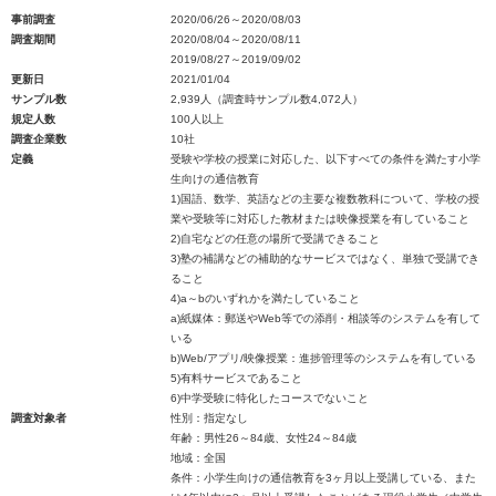
事前調査
2020/06/26～2020/08/03
調査期間
2020/08/04～2020/08/11
2019/08/27～2019/09/02
更新日
2021/01/04
サンプル数
2,939人（調査時サンプル数4,072人）
規定人数
100人以上
調査企業数
10社
定義
受験や学校の授業に対応した、以下すべての条件を満たす小学
生向けの通信教育
1)国語、数学、英語などの主要な複数教科について、学校の授
業や受験等に対応した教材または映像授業を有していること
2)自宅などの任意の場所で受講できること
3)塾の補講などの補助的なサービスではなく、単独で受講でき
ること
4)a～bのいずれかを満たしていること
a)紙媒体：郵送やWeb等での添削・相談等のシステムを有して
いる
b)Web/アプリ/映像授業：進捗管理等のシステムを有している
5)有料サービスであること
6)中学受験に特化したコースでないこと
調査対象者
性別：指定なし
年齢：男性26～84歳、女性24～84歳
地域：全国
条件：小学生向けの通信教育を3ヶ月以上受講している、また