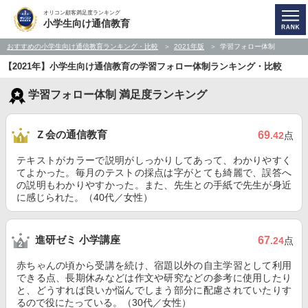
オリコン顧客満足度ランキング
小学生向け通信教育
おすすめの小学生向け通信教育ランキング・比較
2021年版
学習フォロー体制
【2021年】小学生向け通信教育の学習フォロー体制ランキング・比較
学習フォロー体制 満足度ランキング
Ｚ会の通信教育
69
.42
点
テキストがカラーで説明がしっかりしてあって、わかりやすく
てよかった。毎月のテストの採点は字がとても綺麗で、誤答へ
の説明もわかりやすかった。また、先生との手紙で先生が身近
に感じられた。（40代／女性）
進研ゼミ 小学講座
67
.24
点
赤ちゃんの頃から受講を続け、宿題以外の自主学習として利用
できる点、長期休みなどは作文や研究などの参考に使用したり
と、どうすれば良いか悩んでしまう部分に配慮されていたりす
るので役にたっている。（30代／女性）