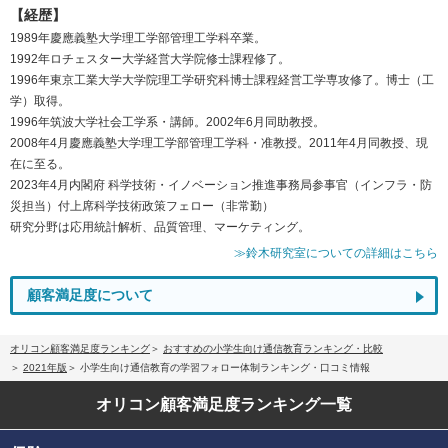
【経歴】
1989年慶應義塾大学理工学部管理工学科卒業。
1992年ロチェスター大学経営大学院修士課程修了。
1996年東京工業大学大学院理工学研究科博士課程経営工学専攻修了。博士（工
学）取得。
1996年筑波大学社会工学系・講師。2002年6月同助教授。
2008年4月慶應義塾大学理工学部管理工学科・准教授。2011年4月同教授、現
在に至る。
2023年4月内閣府 科学技術・イノベーション推進事務局参事官（インフラ・防
災担当）付上席科学技術政策フェロー（非常勤）
研究分野は応用統計解析、品質管理、マーケティング。
≫鈴木研究室についての詳細はこちら
顧客満足度について
オリコン顧客満足度ランキング
おすすめの小学生向け通信教育ランキング・比較
2021年版
小学生向け通信教育の学習フォロー体制ランキング・口コミ情報
オリコン顧客満足度
ランキング一覧