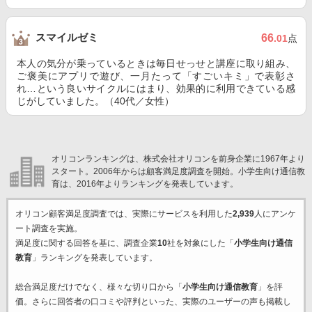
スマイルゼミ
66
.01
点
本人の気分が乗っているときは毎日せっせと講座に取り組み、
ご褒美にアプリで遊び、一月たって「すごいキミ」で表彰さ
れ…という良いサイクルにはまり、効果的に利用できている感
じがしていました。（40代／女性）
オリコンランキングは、株式会社オリコンを前身企業に1967年より
スタート。2006年からは顧客満足度調査を開始。小学生向け通信教
育は、2016年よりランキングを発表しています。
オリコン顧客満足度調査では、実際にサービスを利用した
2,939
人にアンケ
ート調査を実施。
満足度に関する回答を基に、調査企業
10
社を対象にした「
小学生向け通信
教育
」ランキングを発表しています。
総合満足度だけでなく、様々な切り口から「
小学生向け通信教育
」を評
価。さらに回答者の口コミや評判といった、実際のユーザーの声も掲載し