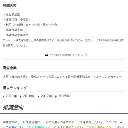
設問内容
・総合満足度
・評価項目（小項目）
・利用した感想（良かった点・悪かった点）
・他者推奨意向
・他者推奨意向理由
アンケート調査を実施した際の質問事項です。満足度評価項目のほか、該当サービスの利用状況や検討内
容を質問しています。
その他の設問内容はこちら
調査企業
大原（資格の大原） | 資格スクール大栄 | ニチイ | 日本医療事務協会 | ヒューマンアカデミー
過去ランキング
2019年
2018年
2017年
2015年
推奨意向
調査企業のサービス利用者に、「どの程度その企業のサービスを推奨したいか」について「
A:
とても薦めたい
」「
B:まあ薦めたい
」「
C:あまり薦めたくない
」「
D:全く薦めたくない
」の4段