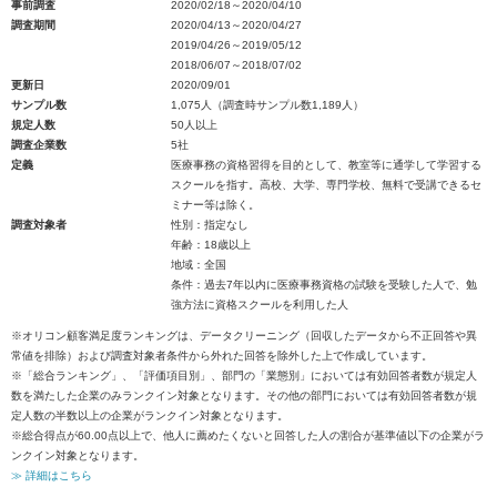
事前調査
2020/02/18～2020/04/10
調査期間
2020/04/13～2020/04/27
2019/04/26～2019/05/12
2018/06/07～2018/07/02
更新日
2020/09/01
サンプル数
1,075人（調査時サンプル数1,189人）
規定人数
50人以上
調査企業数
5社
定義
医療事務の資格習得を目的として、教室等に通学して学習する
スクールを指す。高校、大学、専門学校、無料で受講できるセ
ミナー等は除く。
調査対象者
性別：指定なし
年齢：18歳以上
地域：全国
条件：過去7年以内に医療事務資格の試験を受験した人で、勉
強方法に資格スクールを利用した人
※オリコン顧客満足度ランキングは、データクリーニング（回収したデータから不正回答や異
常値を排除）および調査対象者条件から外れた回答を除外した上で作成しています。
※「総合ランキング」、「評価項目別」、部門の「業態別」においては有効回答者数が規定人
数を満たした企業のみランクイン対象となります。その他の部門においては有効回答者数が規
定人数の半数以上の企業がランクイン対象となります。
※総合得点が60.00点以上で、他人に薦めたくないと回答した人の割合が基準値以下の企業がラ
ンクイン対象となります。
≫ 詳細はこちら