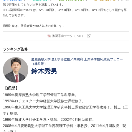
階で評価をしてもらい比率を算出しています。
※10段階聴取については、A=9-10回答、B=6-8回答、C=3-5回答、D=1-2回答として割合を算
出しております。
商標対象は、回答者数が50人以上の企業です。
推奨意向データ（PDF）
ランキング監修
慶應義塾大学理工学部教授／内閣府 上席科学技術政策フェロー
（非常勤）
鈴木秀男
【経歴】
1989年慶應義塾大学理工学部管理工学科卒業。
1992年ロチェスター大学経営大学院修士課程修了。
1996年東京工業大学大学院理工学研究科博士課程経営工学専攻修了。博士（工
学）取得。
1996年筑波大学社会工学系・講師。2002年6月同助教授。
2008年4月慶應義塾大学理工学部管理工学科・准教授。2011年4月同教授、現
在に至る。