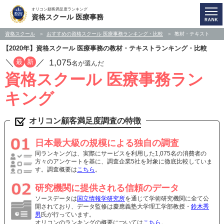
オリコン顧客満足度ランキング
資格スクール 医療事務
資格スクール
おすすめの資格スクール 医療事務ランキング・比較
教材・テキスト
【2020年】資格スクール 医療事務の教材・テキストランキング・比較
／
／
1,075
最
新
名が選んだ
資格スクール 医療事務ラン
キング
オリコン顧客満足度調査の特徴
日本最大級の規模による独自の調査
同ランキングは、実際にサービスを利用した1,075名の消費者の
方々のアンケートを基に、調査企業5社を対象に徹底比較していま
す。調査概要は
こちら
。
研究機関に提供される信頼のデータ
ソースデータは
国立情報学研究所
を通じて学術研究機関に全て公
開されており、データ監修は慶應義塾大学理工学部教授・
鈴木秀
男
氏が行っています。
オリコンのランキングの概要については
こちら
。