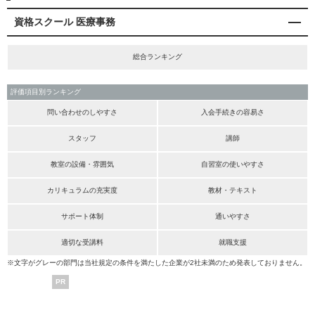
資格スクール 医療事務
総合ランキング
評価項目別ランキング
問い合わせのしやすさ
入会手続きの容易さ
スタッフ
講師
教室の設備・雰囲気
自習室の使いやすさ
カリキュラムの充実度
教材・テキスト
サポート体制
通いやすさ
適切な受講料
就職支援
※文字がグレーの部門は当社規定の条件を満たした企業が2社未満のため発表しておりません。
PR