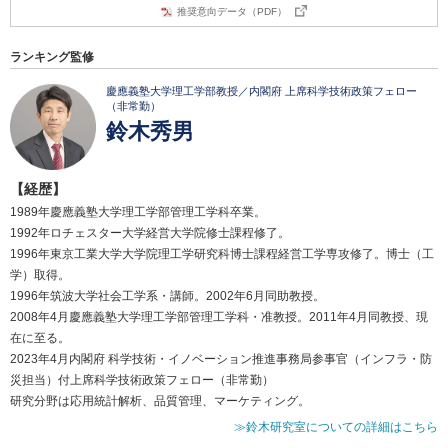
推奨意向データ（PDF）
ランキング監修
慶應義塾大学理工学部教授／内閣府 上席科学技術政策フェロー
（非常勤）
鈴木秀男
【経歴】
1989年慶應義塾大学理工学部管理工学科卒業。
1992年ロチェスター大学経営大学院修士課程修了。
1996年東京工業大学大学院理工学研究科博士課程経営工学専攻修了。博士（工
学）取得。
1996年筑波大学社会工学系・講師。2002年6月同助教授。
2008年4月慶應義塾大学理工学部管理工学科・准教授。2011年4月同教授、現
在に至る。
2023年4月内閣府 科学技術・イノベーション推進事務局参事官（インフラ・防
災担当）付上席科学技術政策フェロー（非常勤）
研究分野は応用統計解析、品質管理、マーケティング。
≫鈴木研究室についての詳細はこちら