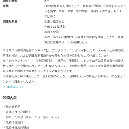
調査企業数
5社
定義
FPの資格習得を目的として、教室等に通学して学習するスクー
ルを指す。高校、大学、専門学校、無料で受講できるセミナー
等は除く
調査対象者
性別：指定なし
年齢：18歳以上
地域：全国
条件：過去7年以内にFP2級以上の試験を受験した人で、勉強
方法に資格スクールを利用した人
※オリコン顧客満足度ランキングは、データクリーニング（回収したデータから不正回答や異
常値を排除）および調査対象者条件から外れた回答を除外した上で作成しています。
※「総合ランキング」、「評価項目別」、部門の「業態別」においては有効回答者数が規定人
数を満たした企業のみランクイン対象となります。その他の部門においては有効回答者数が規
定人数の半数以上の企業がランクイン対象となります。
※総合得点が60.00点以上で、他人に薦めたくないと回答した人の割合が基準値以下の企業がラ
ンクイン対象となります。
≫ 詳細はこちら
設問内容
・総合満足度
・評価項目（小項目）
・利用した感想（良かった点・悪かった点）
・他者推奨意向
・他者推奨意向理由