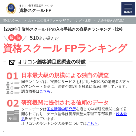
オリコン顧客満足度ランキング
資格スクール FP
資格スクール
おすすめの資格スクール FPランキング・比較
入会手続きの容易さ
【2020年】資格スクール FPの入会手続きの容易さランキング・比較
／
／
510
最
新
名が選んだ
資格スクール FPランキング
オリコン顧客満足度調査の特徴
日本最大級の規模による独自の調査
同ランキングは、実際にサービスを利用した510名の消費者の方々
のアンケートを基に、調査企業5社を対象に徹底比較しています。
調査概要は
こちら
。
研究機関に提供される信頼のデータ
ソースデータは
国立情報学研究所
を通じて学術研究機関に全て公
開されており、データ監修は慶應義塾大学理工学部教授・
鈴木秀
男
氏が行っています。
オリコンのランキングの概要については
こちら
。