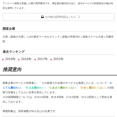
アンケート調査を実施した際の質問事項です。満足度評価項目のほか、該当サービスの利用状況や検討内
容を質問しています。
その他の設問内容はこちら
調査企業
大原（資格の大原） | LEC東京リーガルマインド | 資格の学校TAC | 資格スクール大栄 | 日建学
院
過去ランキング
2019年
2018年
2017年
2015年
推奨意向
調査企業のサービス利用者に、「どの程度その企業のサービスを推奨したいか」について「
A:
とても薦めたい
」「
B:まあ薦めたい
」「
C:あまり薦めたくない
」「
D:全く薦めたくない
」の4段
階で評価をしてもらい比率を算出しています。
※10段階聴取については、A=9-10回答、B=6-8回答、C=3-5回答、D=1-2回答として割合を算
出しております。
商標対象は、回答者数が50人以上の企業です。