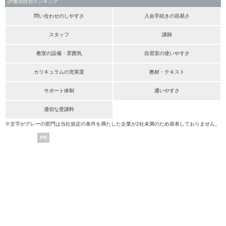
評価項目別ランキング
問い合わせのしやすさ
入会手続きの容易さ
スタッフ
講師
教室の設備・雰囲気
自習室の使いやすさ
カリキュラムの充実度
教材・テキスト
サポート体制
通いやすさ
適切な受講料
※文字がグレーの部門は当社規定の条件を満たした企業が2社未満のため発表しておりません。
PR