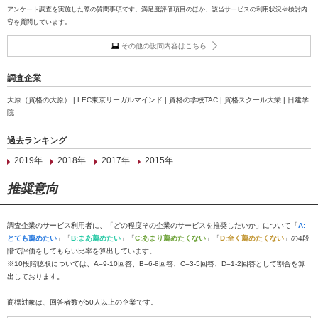
アンケート調査を実施した際の質問事項です。満足度評価項目のほか、該当サービスの利用状況や検討内
容を質問しています。
その他の設問内容はこちら
調査企業
大原（資格の大原） | LEC東京リーガルマインド | 資格の学校TAC | 資格スクール大栄 | 日建学
院
過去ランキング
2019年
2018年
2017年
2015年
推奨意向
調査企業のサービス利用者に、「どの程度その企業のサービスを推奨したいか」について「
A:
とても薦めたい
」「
B:まあ薦めたい
」「
C:あまり薦めたくない
」「
D:全く薦めたくない
」の4段
階で評価をしてもらい比率を算出しています。
※10段階聴取については、A=9-10回答、B=6-8回答、C=3-5回答、D=1-2回答として割合を算
出しております。
商標対象は、回答者数が50人以上の企業です。