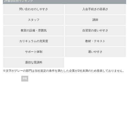
評価項目別ランキング
問い合わせのしやすさ
入会手続きの容易さ
スタッフ
講師
教室の設備・雰囲気
自習室の使いやすさ
カリキュラムの充実度
教材・テキスト
サポート体制
通いやすさ
適切な受講料
※文字がグレーの部門は当社規定の条件を満たした企業が2社未満のため発表しておりません。
PR