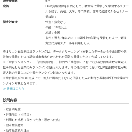
調査企業数
5社
定義
FPの資格習得を目的として、教室等に通学して学習するスクー
ルを指す。高校、大学、専門学校、無料で受講できるセミナー
等は除く
調査対象者
性別：指定なし
年齢：18歳以上
地域：全国
条件：過去7年以内にFP2級以上の試験を受験した人で、勉強
方法に資格スクールを利用した人
※オリコン顧客満足度ランキングは、データクリーニング（回収したデータから不正回答や異
常値を排除）および調査対象者条件から外れた回答を除外した上で作成しています。
※「総合ランキング」、「評価項目別」、部門の「業態別」においては有効回答者数が規定人
数を満たした企業のみランクイン対象となります。その他の部門においては有効回答者数が規
定人数の半数以上の企業がランクイン対象となります。
※総合得点が60.00点以上で、他人に薦めたくないと回答した人の割合が基準値以下の企業がラ
ンクイン対象となります。
≫ 詳細はこちら
設問内容
・総合満足度
・評価項目（小項目）
・利用した感想（良かった点・悪かった点）
・他者推奨意向
・他者推奨意向理由