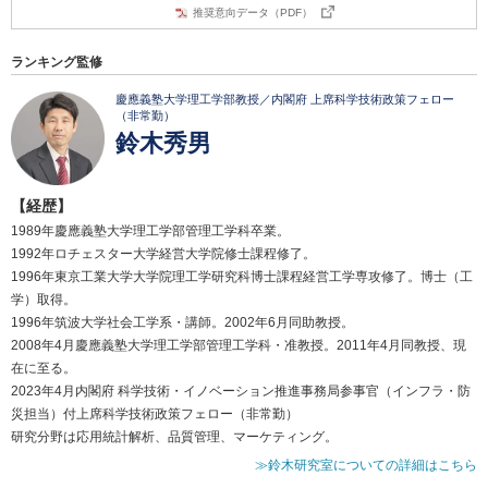
推奨意向データ（PDF）
ランキング監修
慶應義塾大学理工学部教授／内閣府 上席科学技術政策フェロー
（非常勤）
鈴木秀男
【経歴】
1989年慶應義塾大学理工学部管理工学科卒業。
1992年ロチェスター大学経営大学院修士課程修了。
1996年東京工業大学大学院理工学研究科博士課程経営工学専攻修了。博士（工
学）取得。
1996年筑波大学社会工学系・講師。2002年6月同助教授。
2008年4月慶應義塾大学理工学部管理工学科・准教授。2011年4月同教授、現
在に至る。
2023年4月内閣府 科学技術・イノベーション推進事務局参事官（インフラ・防
災担当）付上席科学技術政策フェロー（非常勤）
研究分野は応用統計解析、品質管理、マーケティング。
≫鈴木研究室についての詳細はこちら