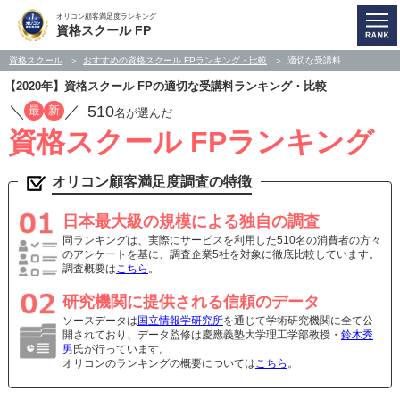
オリコン顧客満足度ランキング
資格スクール FP
資格スクール
おすすめの資格スクール FPランキング・比較
適切な受講料
【2020年】資格スクール FPの適切な受講料ランキング・比較
／
／
510
最
新
名が選んだ
資格スクール FPランキング
オリコン顧客満足度調査の特徴
日本最大級の規模による独自の調査
同ランキングは、実際にサービスを利用した510名の消費者の方々
のアンケートを基に、調査企業5社を対象に徹底比較しています。
調査概要は
こちら
。
研究機関に提供される信頼のデータ
ソースデータは
国立情報学研究所
を通じて学術研究機関に全て公
開されており、データ監修は慶應義塾大学理工学部教授・
鈴木秀
男
氏が行っています。
オリコンのランキングの概要については
こちら
。