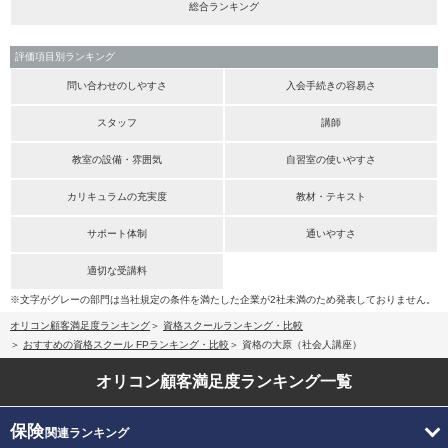
総合ランキング
評価項目別ランキング
問い合わせのしやすさ
入会手続きの容易さ
スタッフ
講師
教室の設備・雰囲気
自習室の使いやすさ
カリキュラムの充実度
教材・テキスト
サポート体制
通いやすさ
適切な受講料
※文字がグレーの部門は当社規定の条件を満たした企業が2社未満のため発表しておりません。
オリコン顧客満足度ランキング
資格スクールランキング・比較
おすすめの資格スクール FPランキング・比較
資格の大原（社会人講座）
オリコン顧客満足度
ランキング一覧
保険
関連ランキング