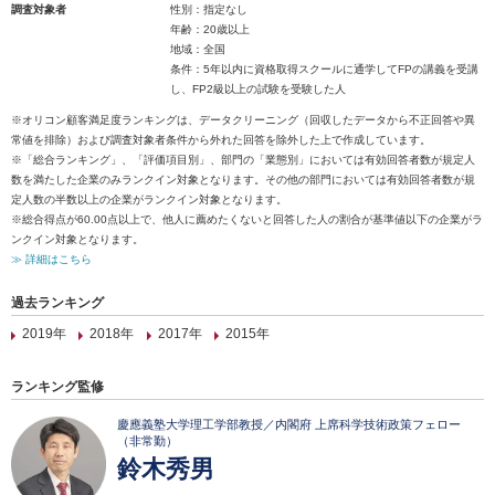
調査対象者
性別：指定なし
年齢：20歳以上
地域：全国
条件：5年以内に資格取得スクールに通学してFPの講義を受講
し、FP2級以上の試験を受験した人
※オリコン顧客満足度ランキングは、データクリーニング（回収したデータから不正回答や異
常値を排除）および調査対象者条件から外れた回答を除外した上で作成しています。
※「総合ランキング」、「評価項目別」、部門の「業態別」においては有効回答者数が規定人
数を満たした企業のみランクイン対象となります。その他の部門においては有効回答者数が規
定人数の半数以上の企業がランクイン対象となります。
※総合得点が60.00点以上で、他人に薦めたくないと回答した人の割合が基準値以下の企業がラ
ンクイン対象となります。
≫ 詳細はこちら
過去ランキング
2019年
2018年
2017年
2015年
ランキング監修
慶應義塾大学理工学部教授／内閣府 上席科学技術政策フェロー
（非常勤）
鈴木秀男