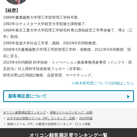
【経歴】
1989年慶應義塾大学理工学部管理工学科卒業。
1992年ロチェスター大学経営大学院修士課程修了。
1996年東京工業大学大学院理工学研究科博士課程経営工学専攻修了。博士（工
学）取得。
1996年筑波大学社会工学系・講師。2002年6月同助教授。
2008年4月慶應義塾大学理工学部管理工学科・准教授。2011年4月同教授、現
在に至る。
2023年4月内閣府 科学技術・イノベーション推進事務局参事官（インフラ・防
災担当）付上席科学技術政策フェロー（非常勤）
研究分野は応用統計解析、品質管理、マーケティング。
≫鈴木研究室についての詳細はこちら
顧客満足度について
オリコン顧客満足度ランキング
資格スクールランキング・比較
おすすめの資格スクール（FP）ランキング・比較
2015年版
資格スクール（FP）の教室の信頼性ランキング・口コミ情報
オリコン顧客満足度
ランキング一覧