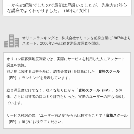
一からの経験でしたので最初は戸惑いましたが、先生方の熱心
な講座でよくわかりました。（50代／女性）
オリコンランキングは、株式会社オリコンを前身企業に1967年より
スタート。2006年からは顧客満足度調査を開始。
オリコン顧客満足度調査では、実際にサービスを利用した
人にアンケート
調査を実施。
満足度に関する回答を基に、調査企業
8
社を対象にした「
資格スクール
（FP）
」ランキングを発表しています。
総合満足度だけでなく、様々な切り口から「
資格スクール（FP）
」を評
価。さらに回答者の口コミや評判といった、実際のユーザーの声も掲載し
ています。
サービス検討の際、“ユーザー満足度”からも比較することで「
資格スクール
（FP）
」選びにお役立てください。