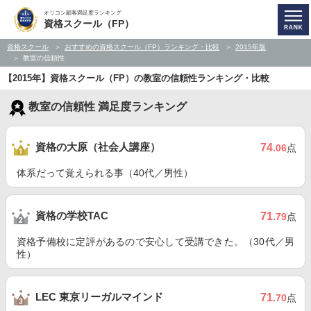
オリコン顧客満足度ランキング
資格スクール（FP）
資格スクール
おすすめの資格スクール（FP）ランキング・比較
2015年版
教室の信頼性
【2015年】資格スクール（FP）の教室の信頼性ランキング・比較
教室の信頼性 満足度ランキング
資格の大原（社会人講座）
74
.06
点
体系だって覚えられる事（40代／男性）
資格の学校TAC
71
.79
点
資格予備校に定評があるので安心して受講できた。（30代／男
性）
LEC 東京リーガルマインド
71
.70
点