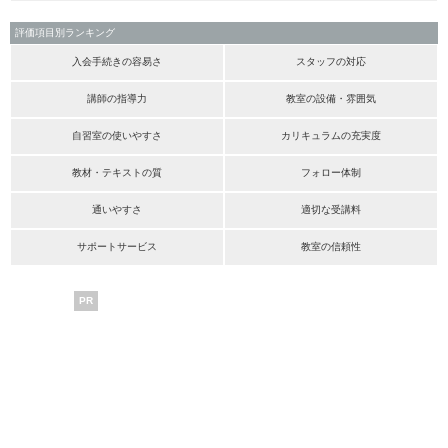
評価項目別ランキング
入会手続きの容易さ
スタッフの対応
講師の指導力
教室の設備・雰囲気
自習室の使いやすさ
カリキュラムの充実度
教材・テキストの質
フォロー体制
通いやすさ
適切な受講料
サポートサービス
教室の信頼性
PR