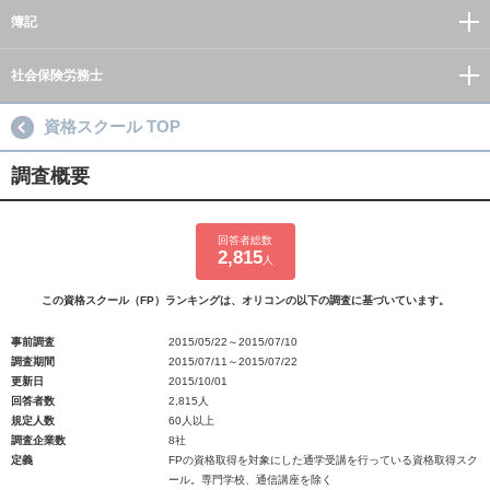
簿記
社会保険労務士
資格スクール TOP
調査概要
回答者総数
2,815
人
この資格スクール（FP）ランキングは、オリコンの以下の調査に基づいています。
事前調査
2015/05/22～2015/07/10
調査期間
2015/07/11～2015/07/22
更新日
2015/10/01
回答者数
2,815人
規定人数
60人以上
調査企業数
8社
定義
FPの資格取得を対象にした通学受講を行っている資格取得スク
ール。専門学校、通信講座を除く