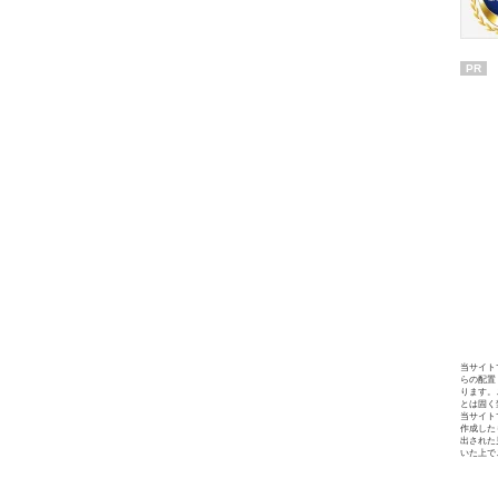
PR
当サイト
らの配置
ります。
とは固く
当サイト
作成した
出された
いた上で