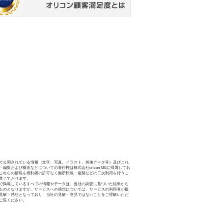
で公開されている情報（文字、写真、イラスト、画像データ等）及びこれ
・編集および構造などについての著作権は株式会社oricon MEに帰属してお
これらの情報を権利者の許可なく無断転載・複製などの二次利用を行うこ
禁じております。
で掲載しているすべての情報やデータは、当社の調査に基づいた結果から
ものとなりますが、サービスへの感想については、サービスの利用者が提
見解・感想となっており、当社の見解・意見ではないことをご理解いただ
ご覧ください。