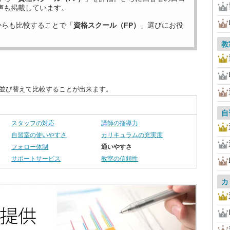
声も掲載しています。
からも比較することで「
資格スクール（FP）
」選びにお役
教
に並び替えて比較することが出来ます。
自
スタッフの対応
講師の指導力
自習室の使いやすさ
カリキュラムの充実度
フォロー体制
通いやすさ
サポートサービス
教室の信頼性
カ