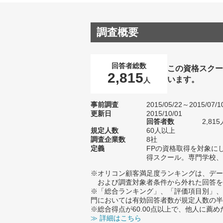
調査概要
回答者総数
この資格スクー
2,815
います。
人
事前調査
2015/05/22～2015/07/1
更新日
2015/10/01
回答者数
2,815
規定人数
60人以上
調査企業数
8社
定義
FPの資格取得を対象に
得スクール。専門学校、
※オリコン顧客満足度ランキングは、デー
および調査対象者条件から外れた回答を
※「総合ランキング」、「評価項目別」、
門においては有効回答者数が規定人数の半
※総合得点が60.00点以上で、他人に
≫ 詳細はこちら