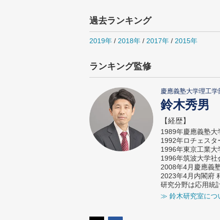
過去ランキング
2019年
/
2018年
/
2017年
/
2015年
ランキング監修
慶應義塾大学理工学
鈴木秀男
【経歴】
1989年慶應義塾
1992年ロチェス
1996年東京工業
1996年筑波大学
2008年4月慶應
2023年4月内閣
研究分野は応用統
≫ 鈴木研究室につ