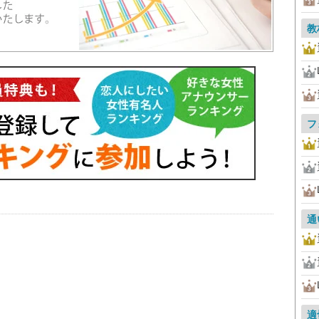
教
フ
通
適