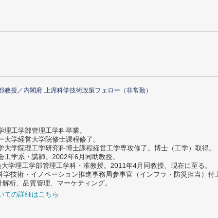
部教授／内閣府 上席科学技術政策フェロー（非常勤）
大学理工学部管理工学科卒業。
ター大学経営大学院修士課程修了。
大学大学院理工学研究科博士課程経営工学専攻修了。博士（工学）取得。
社会工学系・講師。2002年6月同助教授。
義塾大学理工学部管理工学科・准教授。2011年4月同教授、現在に至る。
府 科学技術・イノベーション推進事務局参事官（インフラ・防災担当）
計解析、品質管理、マーケティング。
いての詳細はこちら