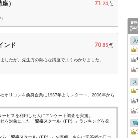
71
講座）
.24
点
性）
資格
評
入
70
インド
.85
点
いましたが、先生方の熱心な講座でよくわかりました。
ス
オリコンを前身企業に1967年よりスタート。2006年から
サービスを利用した
人にアンケート調査を実施。
8
社を対象にした「
資格スクール（FP）
」ランキングを発
講
から「
資格スクール（FP）
」を評価。さらに回答者の口コ