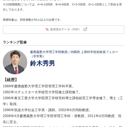
※10段階聴取については、A=9-10回答、B=6-8回答、C=3-5回答、D=1-2回答として割合を算
出しております。
商標対象は、回答者数が50人以上の企業です。
推奨意向データ（PDF）
ランキング監修
慶應義塾大学理工学部教授／内閣府 上席科学技術政策フェロー
（非常勤）
鈴木秀男
【経歴】
1989年慶應義塾大学理工学部管理工学科卒業。
1992年ロチェスター大学経営大学院修士課程修了。
1996年東京工業大学大学院理工学研究科博士課程経営工学専攻修了。博士（工
学）取得。
1996年筑波大学社会工学系・講師。2002年6月同助教授。
2008年4月慶應義塾大学理工学部管理工学科・准教授。2011年4月同教授、現
在に至る。