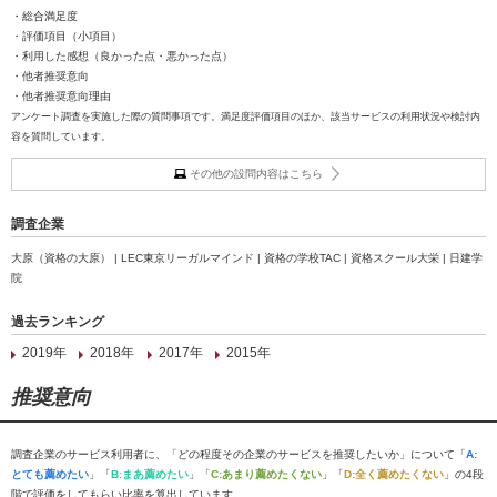
・総合満足度
・評価項目（小項目）
・利用した感想（良かった点・悪かった点）
・他者推奨意向
・他者推奨意向理由
アンケート調査を実施した際の質問事項です。満足度評価項目のほか、該当サービスの利用状況や検討内
容を質問しています。
その他の設問内容はこちら
調査企業
大原（資格の大原） | LEC東京リーガルマインド | 資格の学校TAC | 資格スクール大栄 | 日建学
院
過去ランキング
2019年
2018年
2017年
2015年
推奨意向
調査企業のサービス利用者に、「どの程度その企業のサービスを推奨したいか」について「
A:
とても薦めたい
」「
B:まあ薦めたい
」「
C:あまり薦めたくない
」「
D:全く薦めたくない
」の4段
階で評価をしてもらい比率を算出しています。