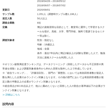
2019/04/26～2019/05/12
2018/06/07～2018/07/02
更新日
2020/09/01
サンプル数
1,051人（調査時サンプル数1,196人）
規定人数
50人以上
調査企業数
6社
定義
簿記の資格習得を目的として、教室等に通学して学習するスク
ールを指す。高校、大学、専門学校、無料で受講できるセミナ
ー等は除く。
調査対象者
性別：指定なし
年齢：18歳以上
地域：全国
条件：過去7年以内に簿記2級以上の試験を受験した人で、勉強
方法に資格スクールを利用した人
※オリコン顧客満足度ランキングは、データクリーニング（回収したデータから不正回答や異
常値を排除）および調査対象者条件から外れた回答を除外した上で作成しています。
※「総合ランキング」、「評価項目別」、部門の「業態別」においては有効回答者数が規定人
数を満たした企業のみランクイン対象となります。その他の部門においては有効回答者数が規
定人数の半数以上の企業がランクイン対象となります。
※総合得点が60.00点以上で、他人に薦めたくないと回答した人の割合が基準値以下の企業がラ
ンクイン対象となります。
≫ 詳細はこちら
設問内容