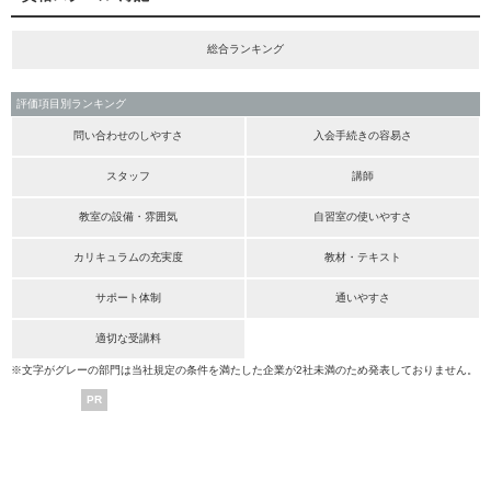
総合ランキング
評価項目別ランキング
問い合わせのしやすさ
入会手続きの容易さ
スタッフ
講師
教室の設備・雰囲気
自習室の使いやすさ
カリキュラムの充実度
教材・テキスト
サポート体制
通いやすさ
適切な受講料
※文字がグレーの部門は当社規定の条件を満たした企業が2社未満のため発表しておりません。
PR