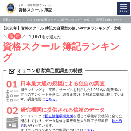
オリコン顧客満足度ランキング
資格スクール 簿記
資格スクール
おすすめの資格スクール 簿記ランキング・比較
自習室の使いやすさ
【2020年】資格スクール 簿記の自習室の使いやすさランキング・比較
／
／
1,051
最
新
名が選んだ
資格スクール 簿記ランキン
グ
オリコン顧客満足度調査の特徴
日本最大級の規模による独自の調査
同ランキングは、実際にサービスを利用した1,051名の消費者の
方々のアンケートを基に、調査企業6社を対象に徹底比較していま
す。調査概要は
こちら
。
研究機関に提供される信頼のデータ
ソースデータは
国立情報学研究所
を通じて学術研究機関に全て公
開されており、データ監修は慶應義塾大学理工学部教授・
鈴木秀
男
氏が行っています。
オリコンのランキングの概要については
こちら
。