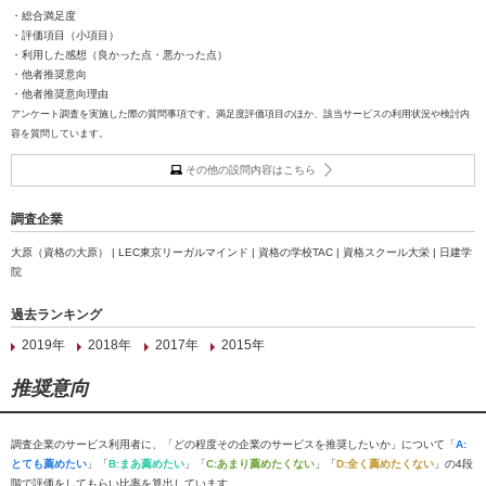
・総合満足度
・評価項目（小項目）
・利用した感想（良かった点・悪かった点）
・他者推奨意向
・他者推奨意向理由
アンケート調査を実施した際の質問事項です。満足度評価項目のほか、該当サービスの利用状況や検討内
容を質問しています。
その他の設問内容はこちら
調査企業
大原（資格の大原） | LEC東京リーガルマインド | 資格の学校TAC | 資格スクール大栄 | 日建学
院
過去ランキング
2019年
2018年
2017年
2015年
推奨意向
調査企業のサービス利用者に、「どの程度その企業のサービスを推奨したいか」について「
A:
とても薦めたい
」「
B:まあ薦めたい
」「
C:あまり薦めたくない
」「
D:全く薦めたくない
」の4段
階で評価をしてもらい比率を算出しています。