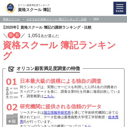
オリコン顧客満足度ランキング
資格スクール 簿記
資格スクール
おすすめの資格スクール 簿記ランキング・比較
講師
【2020年】資格スクール 簿記の講師ランキング・比較
／
／
1,051
最
新
名が選んだ
資格スクール 簿記ランキン
グ
オリコン顧客満足度調査の特徴
日本最大級の規模による独自の調査
同ランキングは、実際にサービスを利用した1,051名の消費者の
方々のアンケートを基に、調査企業6社を対象に徹底比較していま
す。調査概要は
こちら
。
研究機関に提供される信頼のデータ
ソースデータは
国立情報学研究所
を通じて学術研究機関に全て公
開されており、データ監修は慶應義塾大学理工学部教授・
鈴木秀
男
氏が行っています。
オリコンのランキングの概要については
こちら
。