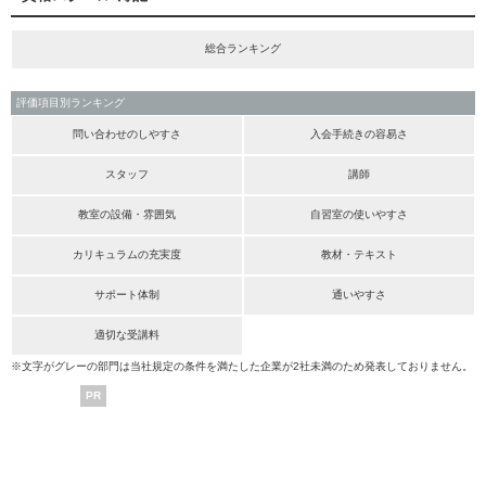
総合ランキング
評価項目別ランキング
問い合わせのしやすさ
入会手続きの容易さ
スタッフ
講師
教室の設備・雰囲気
自習室の使いやすさ
カリキュラムの充実度
教材・テキスト
サポート体制
通いやすさ
適切な受講料
※文字がグレーの部門は当社規定の条件を満たした企業が2社未満のため発表しておりません。
PR