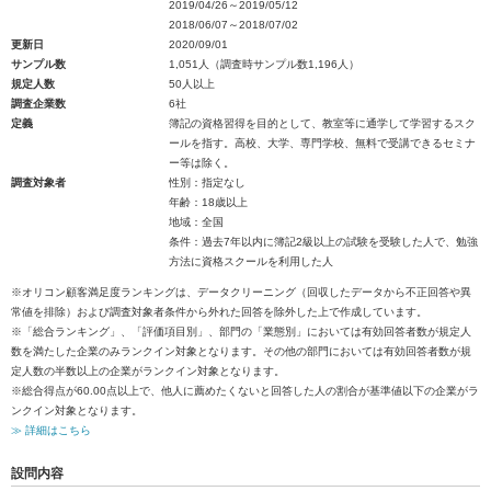
2019/04/26～2019/05/12
2018/06/07～2018/07/02
更新日
2020/09/01
サンプル数
1,051人（調査時サンプル数1,196人）
規定人数
50人以上
調査企業数
6社
定義
簿記の資格習得を目的として、教室等に通学して学習するスク
ールを指す。高校、大学、専門学校、無料で受講できるセミナ
ー等は除く。
調査対象者
性別：指定なし
年齢：18歳以上
地域：全国
条件：過去7年以内に簿記2級以上の試験を受験した人で、勉強
方法に資格スクールを利用した人
※オリコン顧客満足度ランキングは、データクリーニング（回収したデータから不正回答や異
常値を排除）および調査対象者条件から外れた回答を除外した上で作成しています。
※「総合ランキング」、「評価項目別」、部門の「業態別」においては有効回答者数が規定人
数を満たした企業のみランクイン対象となります。その他の部門においては有効回答者数が規
定人数の半数以上の企業がランクイン対象となります。
※総合得点が60.00点以上で、他人に薦めたくないと回答した人の割合が基準値以下の企業がラ
ンクイン対象となります。
≫ 詳細はこちら
設問内容