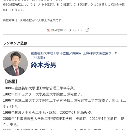
※10段階聴取については、A=9-10回答、B=6-8回答、C=3-5回答、D=1-2回答として割合を算
出しております。
商標対象は、回答者数が50人以上の企業です。
推奨意向データ（PDF）
ランキング監修
慶應義塾大学理工学部教授／内閣府 上席科学技術政策フェロー
（非常勤）
鈴木秀男
【経歴】
1989年慶應義塾大学理工学部管理工学科卒業。
1992年ロチェスター大学経営大学院修士課程修了。
1996年東京工業大学大学院理工学研究科博士課程経営工学専攻修了。博士（工
学）取得。
1996年筑波大学社会工学系・講師。2002年6月同助教授。
2008年4月慶應義塾大学理工学部管理工学科・准教授。2011年4月同教授、現
在に至る。