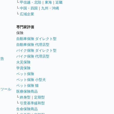
└
甲信越・北陸
｜
東海
｜
近畿
ス
└
中国・四国
｜
九州・沖縄
└
広域企業
専門家評価
ト
保険
自動車保険 ダイレクト型
自動車保険 代理店型
バイク保険 ダイレクト型
バイク保険 代理店型
広告
火災保険
学資保険
ペット保険
ペット保険 小型犬
ペット保険 猫
トツール
医療保険商品
└
終身型
｜
定期型
└
引受基準緩和型
生命保険商品