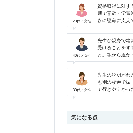
資格取得に対す
期で意欲・学習
きに懸命に支え
20代／女性
先生が親身で建
受けることをす
と。駅から近か
40代／女性
先生の説明がわ
も別の校舎で振
で行きやすかっ
30代／女性
気になる点