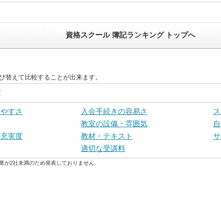
資格スクール 簿記ランキング トップへ
並び替えて比較することが出来ます。
グ
しやすさ
入会手続きの容易さ
ス
教室の設備・雰囲気
自
の充実度
教材・テキスト
サ
適切な受講料
業が2社未満のため発表しておりません。