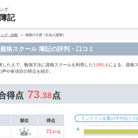
ング
 簿記
キング・比較
資格の大原（社会人講座）
 資格スクール 簿記の評判・口コミ
受験した人で、勉強方法に資格スクールを利用した
1,051人
による、資格ス
の声や各項目の得点を紹介。
73
合得点
.38
点
ランクイン企業の平均点との
順位
得点
A
71
.87
点