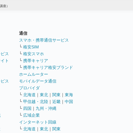
講座）
通信
ト
スマホ・携帯通信サービス
└
格安SIM
ービス
└
格安スマホ
サイト
└
携帯キャリア
└
携帯キャリア格安ブランド
ホームルーター
ービス
モバイルデータ通信
ト
プロバイダ
└
北海道
｜
東北
｜
関東
｜
東海
└
甲信越・北陸
｜
近畿
｜
中国
└
四国
｜
九州・沖縄
職
└
広域企業
インターネット回線
遣
└
北海道
｜
東北
｜
関東