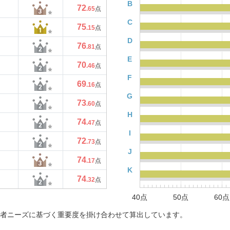
B
72
.65
点
C
75
.15
点
D
76
.81
点
E
70
.46
点
F
69
.16
点
G
73
.60
点
H
74
.47
点
I
72
.73
点
J
74
.17
点
K
74
.32
点
40点
50点
60点
者ニーズに基づく重要度を掛け合わせて算出しています。