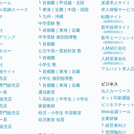
ルーム
└
首都圏
｜
甲信越・北陸
派遣求人サイト
ル収納スペース
└
東海
｜
近畿
｜
中国・四国
求人情報サービ
ナ
└
九州・沖縄
転職サイト
（採用担当向け）
中学受験 塾
新卒採用サイト
社
└
首都圏
｜
東海
｜
近畿
（採用担当向け）
アリング
中学受験 個別指導塾
新卒エージェン
（採用担当向け）
ー
└
首都圏
人材紹介会社
タカー
公立中高一貫校対策 塾
（採用担当向け）
ス
└
首都圏
人材派遣会社
（採用担当向け）
社
小学生 塾
アルバイト求人
報サイト
└
首都圏
｜
東海
｜
近畿
売店
小学生 個別指導塾
ビジネス
専門販売店
└
首都圏
｜
東海
｜
近畿
法人カーリース
ー系
通信教育
ネット印刷通販
販売店
└
高校生
｜
中学生
｜
小学生
ビジネスチャッ
売店
家庭教師
Web会議ツール
専門販売店
幼児・小学生 学習教室
企業研修
ー系
幼児教室 知育
└
経営者向け
販売店
└
管理職向け