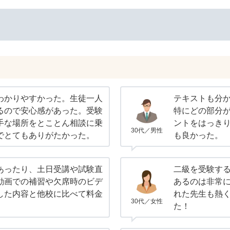
わかりやすかった。生徒一人
テキストも分
るので安心感があった。受験
特にどの部分
手な場所をとことん相談に乗
ントをはっき
30代／男性
でとてもありがたかった。
も良かった。
あったり、土日受講や試験直
二級を受験す
動画での補習や欠席時のビデ
あるのは非常
した内容と他校に比べて料金
れた先生も熱
30代／女性
た！