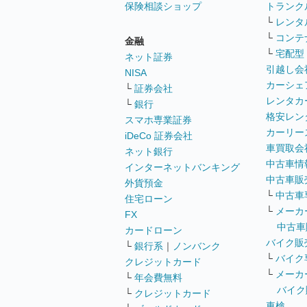
保険相談ショップ
トランク
└
レンタ
└
コンテ
金融
└
宅配型
ネット証券
引越し会
NISA
カーシェ
└
証券会社
レンタカ
└
銀行
格安レン
スマホ専業証券
カーリー
iDeCo 証券会社
車買取会
ネット銀行
中古車情
インターネットバンキング
中古車販
外貨預金
└
中古車
住宅ローン
└
メーカ
FX
中古車
カードローン
バイク販
└
銀行系
｜
ノンバンク
└
バイク
クレジットカード
└
メーカ
└
年会費無料
バイク
└
クレジットカード
車検