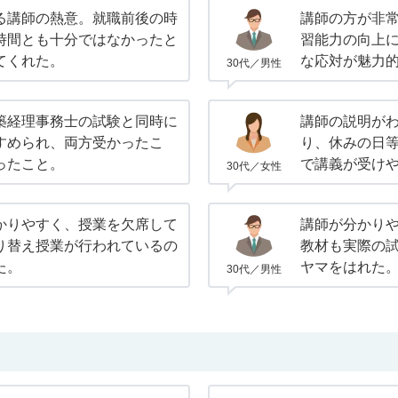
る講師の熱意。就職前後の時
講師の方が非
時間とも十分ではなかったと
習能力の向上
てくれた。
な応対が魅力
30代／男性
築経理事務士の試験と同時に
講師の説明が
すめられ、両方受かったこ
り、休みの日
ったこと。
で講義が受け
30代／女性
かりやすく、授業を欠席して
講師が分かり
り替え授業が行われているの
教材も実際の
た。
ヤマをはれた
30代／男性