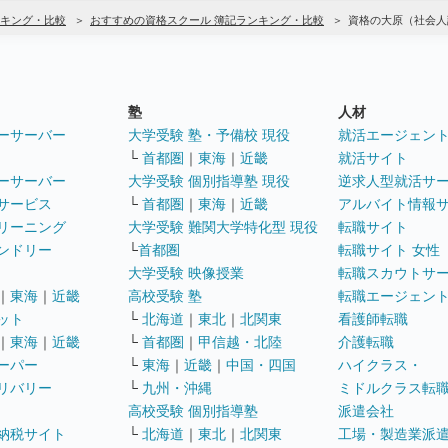
キング・比較
おすすめの資格スクール 簿記ランキング・比較
資格の大原（社会人
塾
人材
ーサーバー
大学受験 塾・予備校 現役
就活エージェン
└
首都圏
｜
東海
｜
近畿
就活サイト
ーサーバー
大学受験 個別指導塾 現役
逆求人型就活サ
サービス
└
首都圏
｜
東海
｜
近畿
アルバイト情報
リーニング
大学受験 難関大学特化型 現役
転職サイト
ンドリー
└
首都圏
転職サイト 女性
大学受験 映像授業
転職スカウトサ
｜
東海
｜
近畿
高校受験 塾
転職エージェン
ット
└
北海道
｜
東北
｜
北関東
看護師転職
｜
東海
｜
近畿
└
首都圏
｜
甲信越・北陸
介護転職
ーパー
└
東海
｜
近畿
｜
中国・四国
ハイクラス・
リバリー
└
九州・沖縄
ミドルクラス転
高校受験 個別指導塾
派遣会社
納税サイト
└
北海道
｜
東北
｜
北関東
工場・製造業派