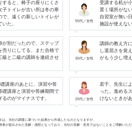
りすると、椅子の座りにくさ
受講する机が
女子トイレが古い所は冬の寒
置く場所がな
ので、遠くの新しいトイレが
自習室が無い
50代／女性
ていた。
施設が使えな
師が別だったので、ステップ
講師の教え方
を売りにしてる、また合格で
し退屈さを覚
三級と二級の講師を連続させ
がもう少し増
30代／女性
基礎講座のあとに、演習や答
若干、先生に
基礎講座と演習や答練期間で
った。進める
ぎるのがマイナスです。
けないときが
20代／女性
タは、当社の調査に基づいた結果から作成したものとなりますが、
用者が提出された見解・感想となっており、当社の見解・意見ではないことをご理解いただ