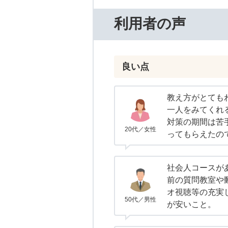
利用者の声
良い点
教え方がとても
一人をみてくれ
対策の期間は苦
20代／女性
ってもらえたの
社会人コースが
前の質問教室や
オ視聴等の充実
50代／男性
が安いこと。