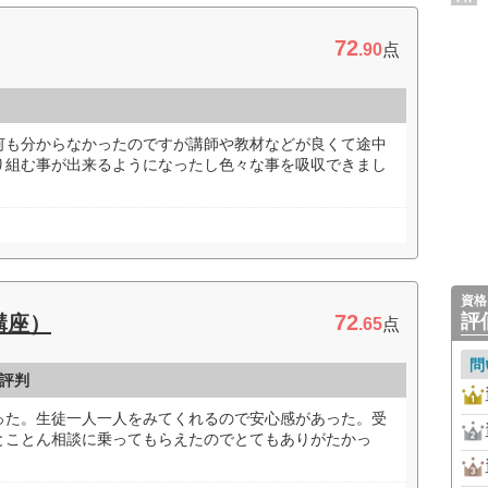
72
.90
点
何も分からなかったのですが講師や教材などが良くて途中
り組む事が出来るようになったし色々な事を吸収できまし
資格
72
評
講座）
.65
点
問
評判
った。生徒一人一人をみてくれるので安心感があった。受
とことん相談に乗ってもらえたのでとてもありがたかっ