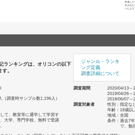
作成した
出された
いた上で
ジャンル・ランキ
簿記ランキングは、オリコンの以下
ング定義
ます。
調査詳細について
0
調査期間
2020/04/13～2
2019/04/26～2
51人（調査時サンプル数1,196人）
2018/06/07～2
調査対象者
性別：指定な
年齢：18歳以
して、教室等に通学して学習す
地域：全国
、大学、専門学校、無料で受講
条件：過去7
。
で、勉