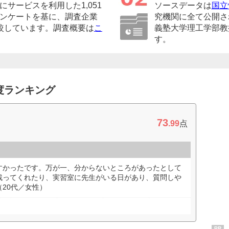
サービスを利用した1,051
ソースデータは
国立
ンケートを基に、調査企業
究機関に全て公開さ
較しています。調査概要は
こ
義塾大学理工学部教
す。
度ランキング
73
.99
点
すかったです。万が一、分からないところがあったとして
残ってくれたり、実習室に先生がいる日があり、質問しや
20代／女性）
PR