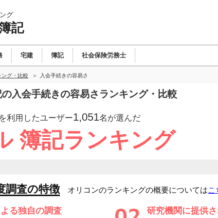
ング
 簿記
務
宅建
簿記
社会保険労務士
キング・比較
入会手続きの容易さ
簿記の入会手続きの容易さランキング・比較
1,051
を利用したユーザー
名が選んだ
ル 簿記ランキング
度調査の特徴
オリコンのランキングの概要については
こ
による独自の調査
研究機関に提供さ