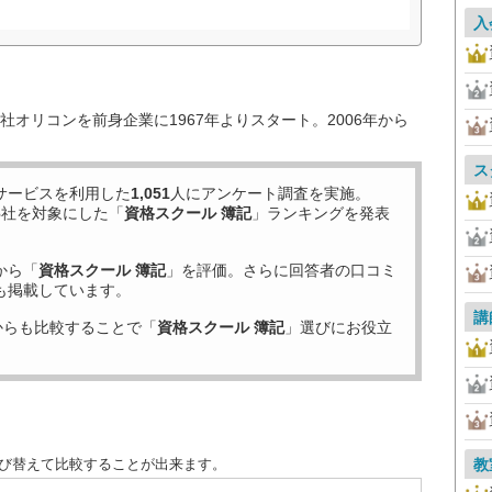
入
オリコンを前身企業に1967年よりスタート。2006年から
ス
サービスを利用した
1,051
人にアンケート調査を実施。
6
社を対象にした「
資格スクール 簿記
」ランキングを発表
から「
資格スクール 簿記
」を評価。さらに回答者の口コミ
も掲載しています。
講
からも比較することで「
資格スクール 簿記
」選びにお役立
並び替えて比較することが出来ます。
教