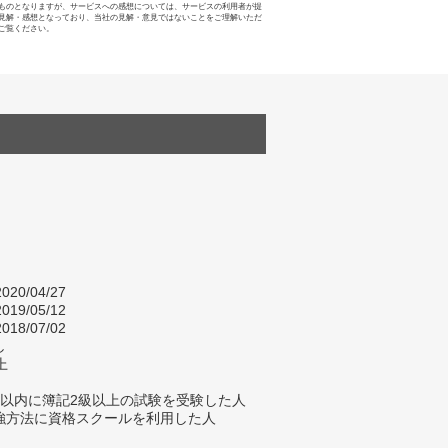
ものとなりますが、サービスへの感想については、サービスの利用者が提
見解・感想となっており、当社の見解・意見ではないことをご理解いただ
ご覧ください。
020/04/27
019/05/12
018/07/02
し
上
年以内に簿記2級以上の試験を受験した人
強方法に資格スクールを利用した人