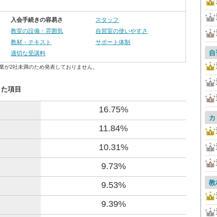
入会手続きの容易さ
スタッフ
教室の設備・雰囲気
自習室の使いやすさ
教材・テキスト
サポート体制
自
適切な受講料
業が2社未満のため発表しておりません。
した項目
16.75%
カ
11.84%
10.31%
9.73%
教
9.53%
9.39%