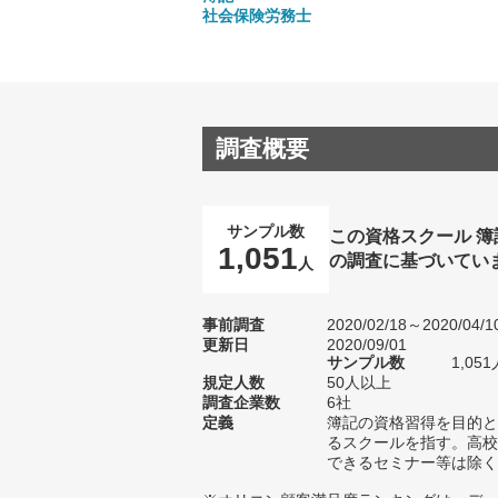
社会保険労務士
調査概要
サンプル数
この資格スクール 
1,051
の調査に基づいてい
人
事前調査
2020/02/18～2020/04/1
更新日
2020/09/01
サンプル数
1,0
規定人数
50人以上
調査企業数
6社
定義
簿記の資格習得を目的と
るスクールを指す。高校
できるセミナー等は除く