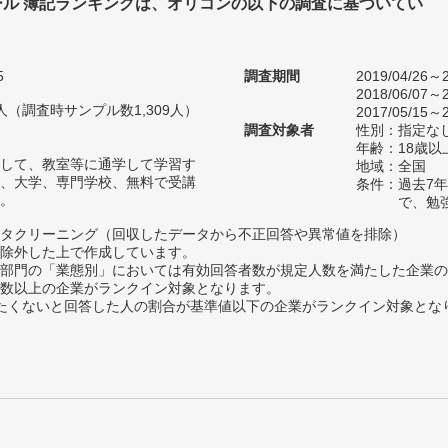
ール 簿記ランキングは、オリコンの以下の調査に基づいてい
5
調査期間
2019/04/26～2
2018/06/07～2
23人（調査時サンプル数1,309人）
2017/05/15～2
調査対象者
性別：指定な
年齢：18歳以
して、教室等に通学して学習す
地域：全国
、大学、専門学校、無料で受講
条件：過去7
。
で、勉
タクリーニング（回収したデータから不正回答や異常値を排除）
除外した上で作成しています。
部門の「業態別」においては有効回答者数が規定人数を満たした企業の
数以上の企業がランクイン対象となります。
薦めたくないと回答した人の割合が基準値以下の企業がランクイン対象とな