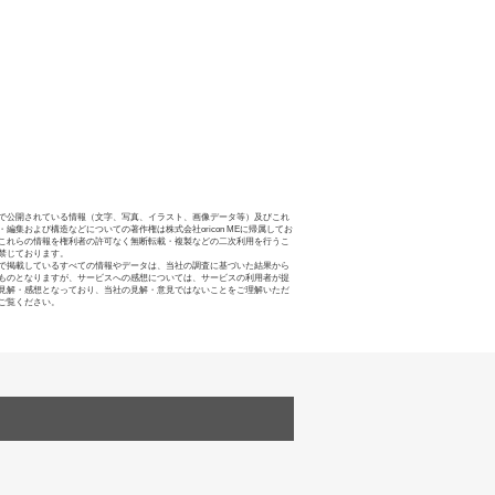
で公開されている情報（文字、写真、イラスト、画像データ等）及びこれ
・編集および構造などについての著作権は株式会社oricon MEに帰属してお
これらの情報を権利者の許可なく無断転載・複製などの二次利用を行うこ
禁じております。
で掲載しているすべての情報やデータは、当社の調査に基づいた結果から
ものとなりますが、サービスへの感想については、サービスの利用者が提
見解・感想となっており、当社の見解・意見ではないことをご理解いただ
ご覧ください。