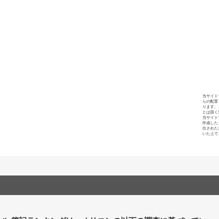
当サイト
らの配置
ります。
とは固く
当サイト
作成した
出された
いた上で