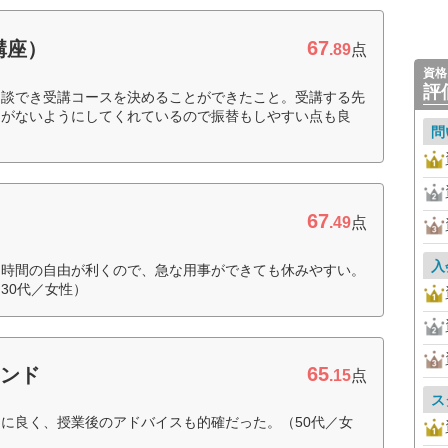
67
講座）
.89
点
資格
評
相談でき受講コースを決めることができたこと。受講する先
とがないようにしてくれているので振替もしやすい点も良
問
67
.49
点
入
。時間の自由が利くので、急な用事ができても休みやすい。
30代／女性）
65
インド
.15
点
ス
に良く、授業後のアドバイスも的確だった。（50代／女