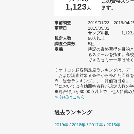
この資格スク
1,123
ます。
人
事前調査
2019/01/23～2019/04/2
更新日
2019/09/02
サンプル数
1,1
規定人数
50人以上
調査企業数
5社
定義
簿記の資格習得を目的と
るスクールを指す。高校
できるセミナー等は除く
※オリコン顧客満足度ランキングは、デー
および調査対象者条件から外れた回答を
※「総合ランキング」、「評価項目別」、
門においては有効回答者数が規定人数の半
※総合得点が60.00点以上で、他人に
≫ 詳細はこちら
過去ランキング
2019年
/
2018年
/
2017年
/
2015年