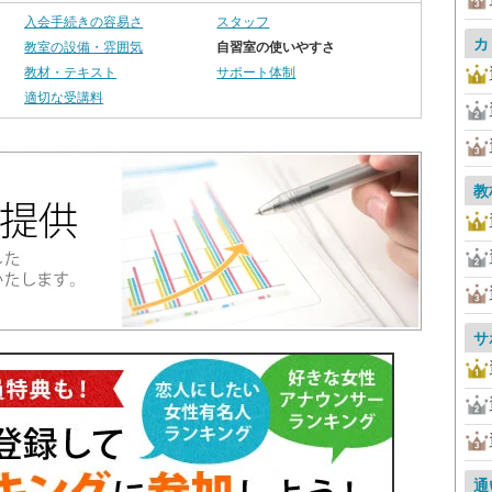
入会手続きの容易さ
スタッフ
カ
教室の設備・雰囲気
自習室の使いやすさ
教材・テキスト
サポート体制
適切な受講料
教
サ
通