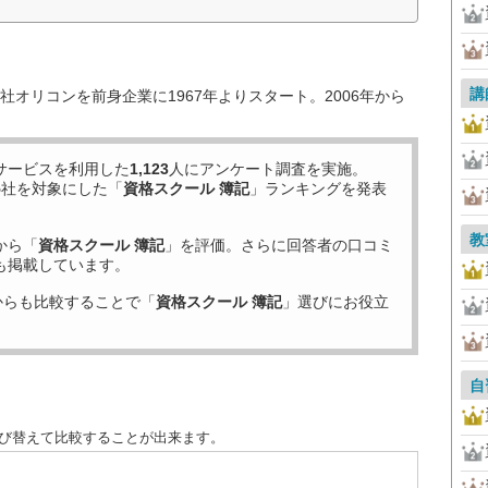
講
オリコンを前身企業に1967年よりスタート。2006年から
サービスを利用した
1,123
人にアンケート調査を実施。
5
社を対象にした「
資格スクール 簿記
」ランキングを発表
教
から「
資格スクール 簿記
」を評価。さらに回答者の口コミ
も掲載しています。
からも比較することで「
資格スクール 簿記
」選びにお役立
自
並び替えて比較することが出来ます。